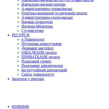
Навчально-наукові центри
Адміністративно-управлінські
Освітньо-виховний та науковий процес
Адміністративно-господарські
Наукові підрозділи
Наукова бібліотека
Студмістечко
РЕСУРСИ
е-Університет
Підтримка користувачів
Державні закупівлі
ОЩАДБАНК оплата
ПРИВАТБАНК оплата
Поштовий сервер
Програмне забезпечення
Інституційний репозитарій
Сайти університету
Запитати у ректора
НОВИНИ