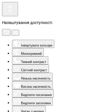
Налаштування доступності
Інвертувати кольори
Монохромний
Темний контраст
Світлий контраст
Низька насиченість
Висока насиченість
Виділити посилання
Виділити заголовки
Читач з екрана