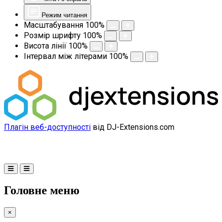
Режим читання
Масштабування
100
%
Розмір шрифту
100
%
Висота лінії
100
%
Інтервал між літерами
100
%
Плагін веб-доступності
від DJ-Extensions.com
Головне меню
×