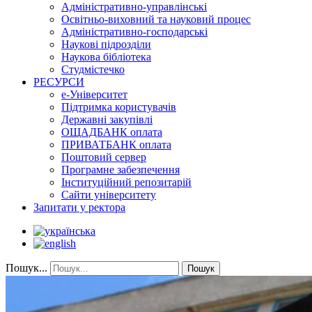
Адміністративно-управлінські
Освітньо-виховний та науковий процес
Адміністративно-господарські
Наукові підрозділи
Наукова бібліотека
Студмістечко
РЕСУРСИ
е-Університет
Підтримка користувачів
Державні закупівлі
ОЩАДБАНК оплата
ПРИВАТБАНК оплата
Поштовий сервер
Програмне забезпечення
Інституційний репозитарій
Сайти університету
Запитати у ректора
Пошук...
Пошук