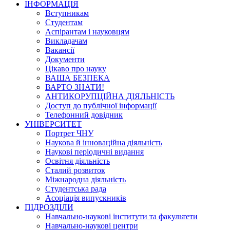
ІНФОРМАЦІЯ
Вступникам
Студентам
Аспірантам і науковцям
Викладачам
Вакансії
Документи
Цікаво про науку
ВАША БЕЗПЕКА
ВАРТО ЗНАТИ!
АНТИКОРУПЦІЙНА ДІЯЛЬНІСТЬ
Доступ до публічної інформації
Телефонний довідник
УНІВЕРСИТЕТ
Портрет ЧНУ
Наукова й інноваційна діяльність
Наукові періодичні видання
Освітня діяльність
Сталий розвиток
Міжнародна діяльність
Студентська рада
Асоціація випускників
ПІДРОЗДІЛИ
Навчально-наукові інститути та факультети
Навчально-наукові центри