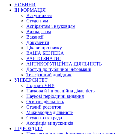
НОВИНИ
ІНФОРМАЦІЯ
Вступникам
Студентам
Аспірантам і науковцям
Викладачам
Вакансії
Документи
Цікаво про науку
ВАША БЕЗПЕКА
ВАРТО ЗНАТИ!
АНТИКОРУПЦІЙНА ДІЯЛЬНІСТЬ
Доступ до публічної інформації
Телефонний довідник
УНІВЕРСИТЕТ
Портрет ЧНУ
Наукова й інноваційна діяльність
Наукові періодичні видання
Освітня діяльність
Сталий розвиток
Міжнародна діяльність
Студентська рада
Асоціація випускників
ПІДРОЗДІЛИ
Навчально-наукові інститути та факультети