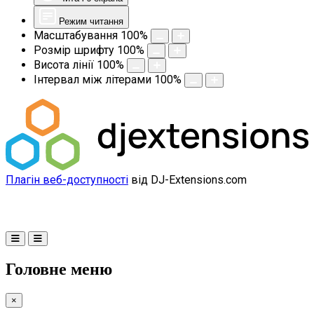
Режим читання
Масштабування
100
%
Розмір шрифту
100
%
Висота лінії
100
%
Інтервал між літерами
100
%
Плагін веб-доступності
від DJ-Extensions.com
Головне меню
×