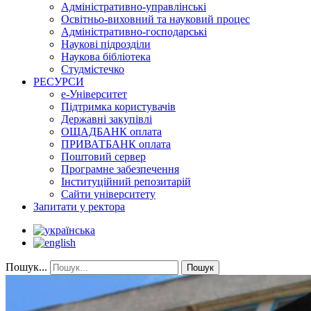
Адміністративно-управлінські
Освітньо-виховний та науковий процес
Адміністративно-господарські
Наукові підрозділи
Наукова бібліотека
Студмістечко
РЕСУРСИ
е-Університет
Підтримка користувачів
Державні закупівлі
ОЩАДБАНК оплата
ПРИВАТБАНК оплата
Поштовий сервер
Програмне забезпечення
Інституційний репозитарій
Сайти університету
Запитати у ректора
Пошук...
Пошук