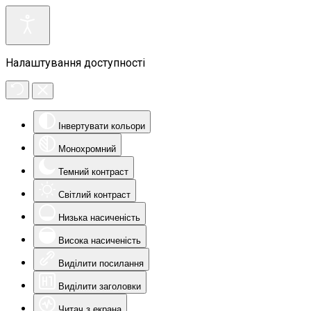
Налаштування доступності
Інвертувати кольори
Монохромний
Темний контраст
Світлий контраст
Низька насиченість
Висока насиченість
Виділити посилання
Виділити заголовки
Читач з екрана