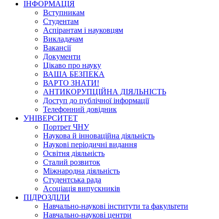
ІНФОРМАЦІЯ
Вступникам
Студентам
Аспірантам і науковцям
Викладачам
Вакансії
Документи
Цікаво про науку
ВАША БЕЗПЕКА
ВАРТО ЗНАТИ!
АНТИКОРУПЦІЙНА ДІЯЛЬНІСТЬ
Доступ до публічної інформації
Телефонний довідник
УНІВЕРСИТЕТ
Портрет ЧНУ
Наукова й інноваційна діяльність
Наукові періодичні видання
Освітня діяльність
Сталий розвиток
Міжнародна діяльність
Студентська рада
Асоціація випускників
ПІДРОЗДІЛИ
Навчально-наукові інститути та факультети
Навчально-наукові центри