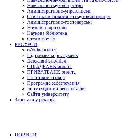
Навчально-наукові центри
Адміністративно-управлінські
Освітньо-виховний та науковий процес
Адміністративно-господарські
Наукові підрозділи
Наукова бібліотека
Студмістечко
РЕСУРСИ
е-Університет
Підтримка користувачів
Державні закупівлі
ОЩАДБАНК оплата
ПРИВАТБАНК оплата
Поштовий сервер
Програмне забезпечення
Інституційний репозитарій
Сайти університету
Запитати у ректора
НОВИНИ