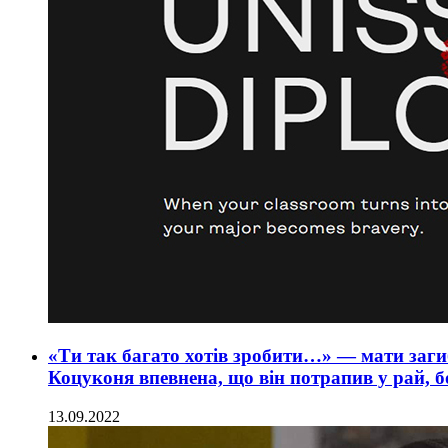
«Ти так багато хотів зробити…» — мати заг
Коцуконя впевнена, що він потрапив у рай, бо
13.09.2022