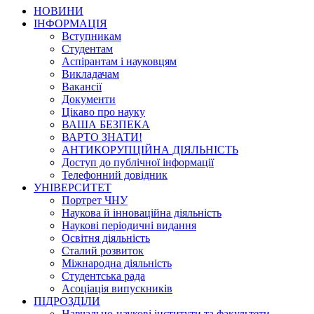
НОВИНИ
ІНФОРМАЦІЯ
Вступникам
Студентам
Аспірантам і науковцям
Викладачам
Вакансії
Документи
Цікаво про науку
ВАША БЕЗПЕКА
ВАРТО ЗНАТИ!
АНТИКОРУПЦІЙНА ДІЯЛЬНІСТЬ
Доступ до публічної інформації
Телефонний довідник
УНІВЕРСИТЕТ
Портрет ЧНУ
Наукова й інноваційна діяльність
Наукові періодичні видання
Освітня діяльність
Сталий розвиток
Міжнародна діяльність
Студентська рада
Асоціація випускників
ПІДРОЗДІЛИ
Навчально-наукові інститути та факультети