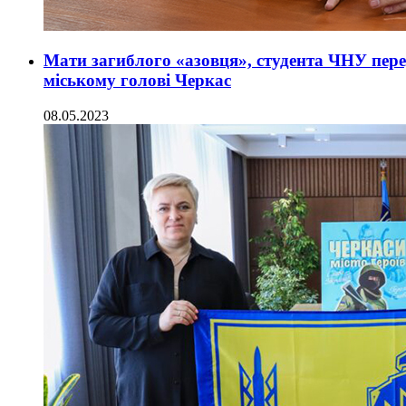
Мати загиблого «азовця», студента ЧНУ пер
міському голові Черкас
08.05.2023