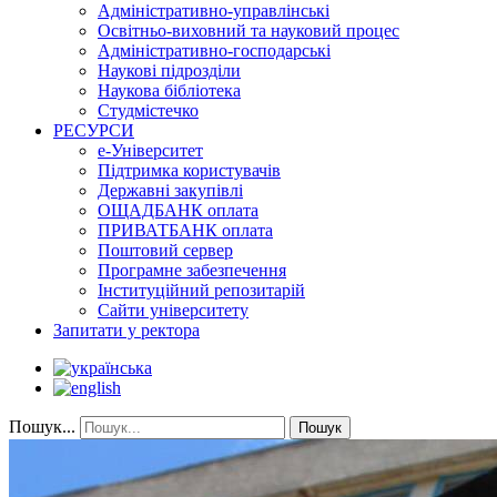
Адміністративно-управлінські
Освітньо-виховний та науковий процес
Адміністративно-господарські
Наукові підрозділи
Наукова бібліотека
Студмістечко
РЕСУРСИ
е-Університет
Підтримка користувачів
Державні закупівлі
ОЩАДБАНК оплата
ПРИВАТБАНК оплата
Поштовий сервер
Програмне забезпечення
Інституційний репозитарій
Сайти університету
Запитати у ректора
Пошук...
Пошук