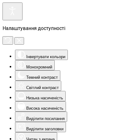
Налаштування доступності
Інвертувати кольори
Монохромний
Темний контраст
Світлий контраст
Низька насиченість
Висока насиченість
Виділити посилання
Виділити заголовки
Читач з екрана