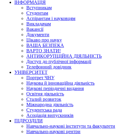
ІНФОРМАЦІЯ
Вступникам
Студентам
Аспірантам і науковцям
Викладачам
Вакансії
Документи
Цікаво про науку
ВАША БЕЗПЕКА
ВАРТО ЗНАТИ!
АНТИКОРУПЦІЙНА ДІЯЛЬНІСТЬ
Доступ до публічної інформації
Телефонний довідник
УНІВЕРСИТЕТ
Портрет ЧНУ
Наукова й інноваційна діяльність
Наукові періодичні видання
Освітня діяльність
Сталий розвиток
Міжнародна діяльність
Студентська рада
Асоціація випускників
ПІДРОЗДІЛИ
Навчально-наукові інститути та факультети
Навчально-наукові центри