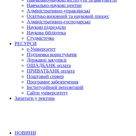
Навчально-наукові центри
Адміністративно-управлінські
Освітньо-виховний та науковий процес
Адміністративно-господарські
Наукові підрозділи
Наукова бібліотека
Студмістечко
РЕСУРСИ
е-Університет
Підтримка користувачів
Державні закупівлі
ОЩАДБАНК оплата
ПРИВАТБАНК оплата
Поштовий сервер
Програмне забезпечення
Інституційний репозитарій
Сайти університету
Запитати у ректора
НОВИНИ