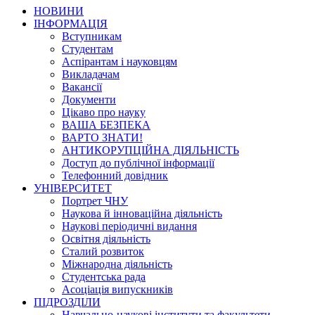
НОВИНИ
ІНФОРМАЦІЯ
Вступникам
Студентам
Аспірантам і науковцям
Викладачам
Вакансії
Документи
Цікаво про науку
ВАША БЕЗПЕКА
ВАРТО ЗНАТИ!
АНТИКОРУПЦІЙНА ДІЯЛЬНІСТЬ
Доступ до публічної інформації
Телефонний довідник
УНІВЕРСИТЕТ
Портрет ЧНУ
Наукова й інноваційна діяльність
Наукові періодичні видання
Освітня діяльність
Сталий розвиток
Міжнародна діяльність
Студентська рада
Асоціація випускників
ПІДРОЗДІЛИ
Навчально-наукові інститути та факультети