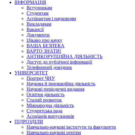
ІНФОРМАЦІЯ
Вступникам
Студентам
Аспірантам і науковцям
Викладачам
Вакансії
Документи
Цікаво про науку
ВАША БЕЗПЕКА
ВАРТО ЗНАТИ!
АНТИКОРУПЦІЙНА ДІЯЛЬНІСТЬ
Доступ до публічної інформації
Телефонний довідник
УНІВЕРСИТЕТ
Портрет ЧНУ
Наукова й інноваційна діяльність
Наукові періодичні видання
Освітня діяльність
Сталий розвиток
Міжнародна діяльність
Студентська рада
Асоціація випускників
ПІДРОЗДІЛИ
Навчально-наукові інститути та факультети
Навчально-наукові центри