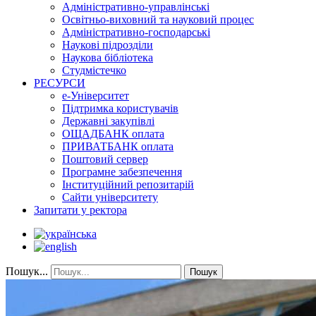
Адміністративно-управлінські
Освітньо-виховний та науковий процес
Адміністративно-господарські
Наукові підрозділи
Наукова бібліотека
Студмістечко
РЕСУРСИ
е-Університет
Підтримка користувачів
Державні закупівлі
ОЩАДБАНК оплата
ПРИВАТБАНК оплата
Поштовий сервер
Програмне забезпечення
Інституційний репозитарій
Сайти університету
Запитати у ректора
Пошук...
Пошук