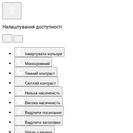
Налаштування доступності
Інвертувати кольори
Монохромний
Темний контраст
Світлий контраст
Низька насиченість
Висока насиченість
Виділити посилання
Виділити заголовки
Читач з екрана