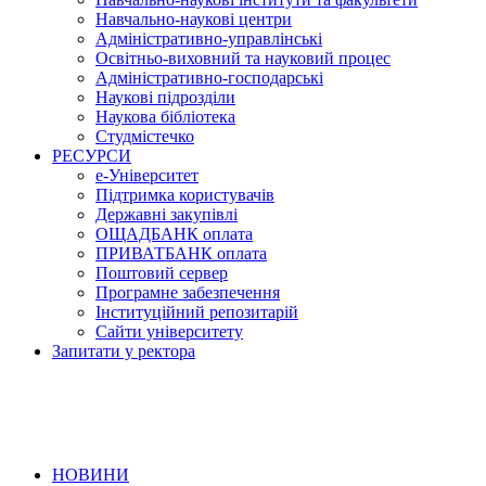
Навчально-наукові центри
Адміністративно-управлінські
Освітньо-виховний та науковий процес
Адміністративно-господарські
Наукові підрозділи
Наукова бібліотека
Студмістечко
РЕСУРСИ
е-Університет
Підтримка користувачів
Державні закупівлі
ОЩАДБАНК оплата
ПРИВАТБАНК оплата
Поштовий сервер
Програмне забезпечення
Інституційний репозитарій
Сайти університету
Запитати у ректора
НОВИНИ