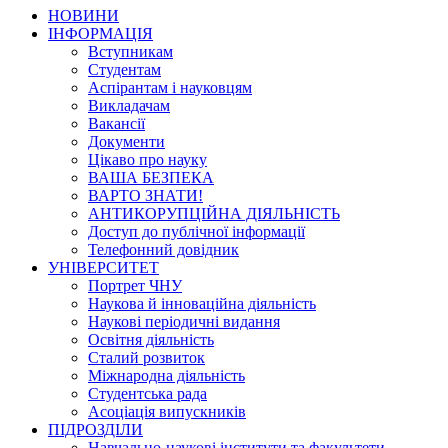
НОВИНИ
ІНФОРМАЦІЯ
Вступникам
Студентам
Аспірантам і науковцям
Викладачам
Вакансії
Документи
Цікаво про науку
ВАША БЕЗПЕКА
ВАРТО ЗНАТИ!
АНТИКОРУПЦІЙНА ДІЯЛЬНІСТЬ
Доступ до публічної інформації
Телефонний довідник
УНІВЕРСИТЕТ
Портрет ЧНУ
Наукова й інноваційна діяльність
Наукові періодичні видання
Освітня діяльність
Сталий розвиток
Міжнародна діяльність
Студентська рада
Асоціація випускників
ПІДРОЗДІЛИ
Навчально-наукові інститути та факультети