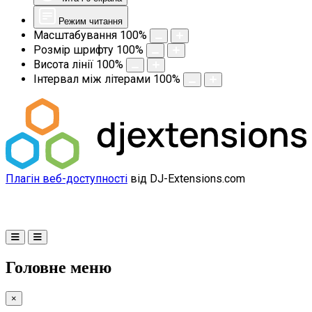
Режим читання
Масштабування
100
%
Розмір шрифту
100
%
Висота лінії
100
%
Інтервал між літерами
100
%
Плагін веб-доступності
від DJ-Extensions.com
Головне меню
×