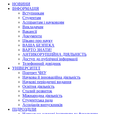
НОВИНИ
ІНФОРМАЦІЯ
Вступникам
Студентам
Аспірантам і науковцям
Викладачам
Вакансії
Документи
Цікаво про науку
ВАША БЕЗПЕКА
ВАРТО ЗНАТИ!
АНТИКОРУПЦІЙНА ДІЯЛЬНІСТЬ
Доступ до публічної інформації
Телефонний довідник
УНІВЕРСИТЕТ
Портрет ЧНУ
Наукова й інноваційна діяльність
Наукові періодичні видання
Освітня діяльність
Сталий розвиток
Міжнародна діяльність
Студентська рада
Асоціація випускників
ПІДРОЗДІЛИ
Навчально-наукові інститути та факультети