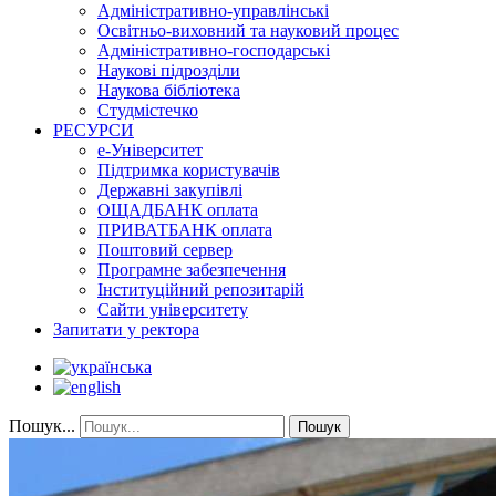
Адміністративно-управлінські
Освітньо-виховний та науковий процес
Адміністративно-господарські
Наукові підрозділи
Наукова бібліотека
Студмістечко
РЕСУРСИ
е-Університет
Підтримка користувачів
Державні закупівлі
ОЩАДБАНК оплата
ПРИВАТБАНК оплата
Поштовий сервер
Програмне забезпечення
Інституційний репозитарій
Сайти університету
Запитати у ректора
Пошук...
Пошук