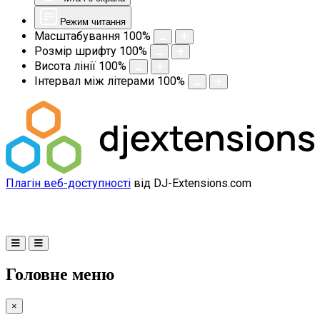
Режим читання
Масштабування
100
%
Розмір шрифту
100
%
Висота лінії
100
%
Інтервал між літерами
100
%
Плагін веб-доступності
від DJ-Extensions.com
Головне меню
×