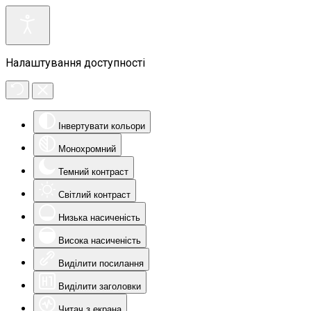
Налаштування доступності
Інвертувати кольори
Монохромний
Темний контраст
Світлий контраст
Низька насиченість
Висока насиченість
Виділити посилання
Виділити заголовки
Читач з екрана