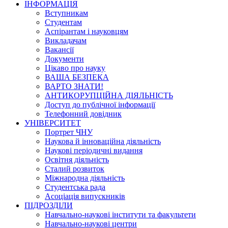
ІНФОРМАЦІЯ
Вступникам
Студентам
Аспірантам і науковцям
Викладачам
Вакансії
Документи
Цікаво про науку
ВАША БЕЗПЕКА
ВАРТО ЗНАТИ!
АНТИКОРУПЦІЙНА ДІЯЛЬНІСТЬ
Доступ до публічної інформації
Телефонний довідник
УНІВЕРСИТЕТ
Портрет ЧНУ
Наукова й інноваційна діяльність
Наукові періодичні видання
Освітня діяльність
Сталий розвиток
Міжнародна діяльність
Студентська рада
Асоціація випускників
ПІДРОЗДІЛИ
Навчально-наукові інститути та факультети
Навчально-наукові центри