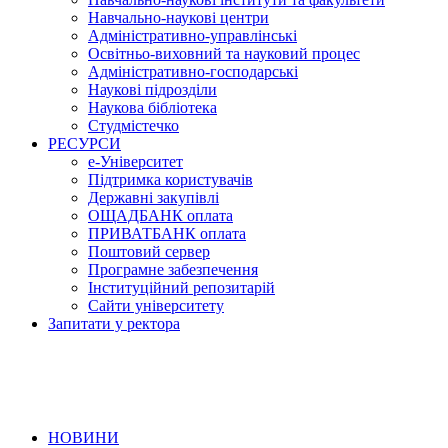
Навчально-наукові центри
Адміністративно-управлінські
Освітньо-виховний та науковий процес
Адміністративно-господарські
Наукові підрозділи
Наукова бібліотека
Студмістечко
РЕСУРСИ
е-Університет
Підтримка користувачів
Державні закупівлі
ОЩАДБАНК оплата
ПРИВАТБАНК оплата
Поштовий сервер
Програмне забезпечення
Інституційний репозитарій
Сайти університету
Запитати у ректора
НОВИНИ