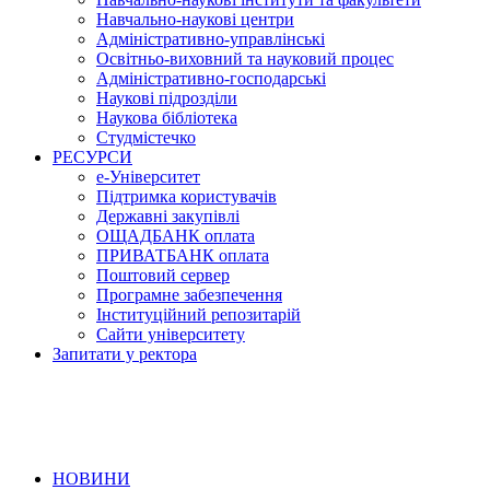
Навчально-наукові центри
Адміністративно-управлінські
Освітньо-виховний та науковий процес
Адміністративно-господарські
Наукові підрозділи
Наукова бібліотека
Студмістечко
РЕСУРСИ
е-Університет
Підтримка користувачів
Державні закупівлі
ОЩАДБАНК оплата
ПРИВАТБАНК оплата
Поштовий сервер
Програмне забезпечення
Інституційний репозитарій
Сайти університету
Запитати у ректора
НОВИНИ