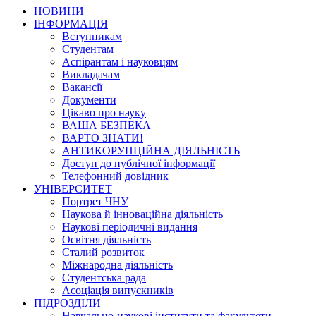
НОВИНИ
ІНФОРМАЦІЯ
Вступникам
Студентам
Аспірантам і науковцям
Викладачам
Вакансії
Документи
Цікаво про науку
ВАША БЕЗПЕКА
ВАРТО ЗНАТИ!
АНТИКОРУПЦІЙНА ДІЯЛЬНІСТЬ
Доступ до публічної інформації
Телефонний довідник
УНІВЕРСИТЕТ
Портрет ЧНУ
Наукова й інноваційна діяльність
Наукові періодичні видання
Освітня діяльність
Сталий розвиток
Міжнародна діяльність
Студентська рада
Асоціація випускників
ПІДРОЗДІЛИ
Навчально-наукові інститути та факультети