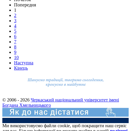
Попередня
1
2
3
4
5
6
7
8
9
10
Наступна
Кінець
© 2006 - 2026
Черкаський національний університет імені
Богдана Хмельницького
Ми використовуємо файли cookie, щоб покращити наш сервіс
для вас. Більше інформації ви можете знайти в нашій
політиці