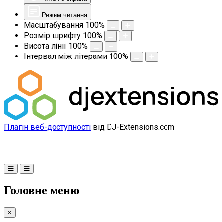
Режим читання
Масштабування
100
%
Розмір шрифту
100
%
Висота лінії
100
%
Інтервал між літерами
100
%
Плагін веб-доступності
від DJ-Extensions.com
Головне меню
×