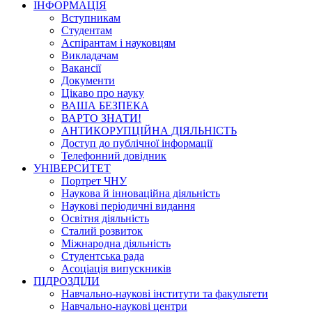
ІНФОРМАЦІЯ
Вступникам
Студентам
Аспірантам і науковцям
Викладачам
Вакансії
Документи
Цікаво про науку
ВАША БЕЗПЕКА
ВАРТО ЗНАТИ!
АНТИКОРУПЦІЙНА ДІЯЛЬНІСТЬ
Доступ до публічної інформації
Телефонний довідник
УНІВЕРСИТЕТ
Портрет ЧНУ
Наукова й інноваційна діяльність
Наукові періодичні видання
Освітня діяльність
Сталий розвиток
Міжнародна діяльність
Студентська рада
Асоціація випускників
ПІДРОЗДІЛИ
Навчально-наукові інститути та факультети
Навчально-наукові центри