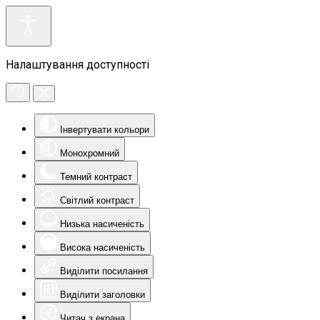
Налаштування доступності
Інвертувати кольори
Монохромний
Темний контраст
Світлий контраст
Низька насиченість
Висока насиченість
Виділити посилання
Виділити заголовки
Читач з екрана