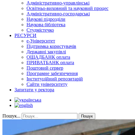
Адміністративно-управлінські
Освітньо-виховний та науковий процес
Адміністративно-господарські
Наукові підрозділи
Наукова бібліотека
Студмістечко
РЕСУРСИ
е-Університет
Підтримка користувачів
Державні закупівлі
ОЩАДБАНК оплата
ПРИВАТБАНК оплата
Поштовий сервер
Програмне забезпечення
Інституційний репозитарій
Сайти університету
Запитати у ректора
Пошук...
Пошук