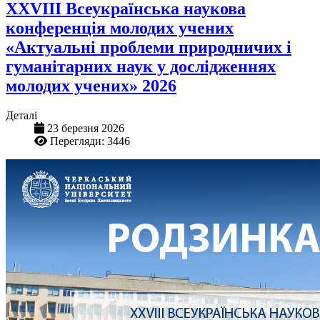
XХVIІІ Всеукраїнська наукова
конференція молодих учених
«Актуальні проблеми природничих і
гуманітарних наук у дослідженнях
молодих учених» 2026
Деталі
23 березня 2026
Перегляди: 3446