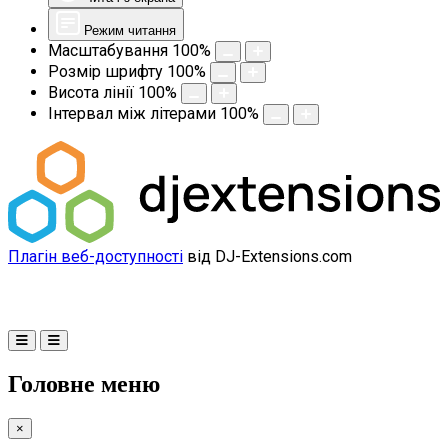
Режим читання
Масштабування
100
%
Розмір шрифту
100
%
Висота лінії
100
%
Інтервал між літерами
100
%
Плагін веб-доступності
від DJ-Extensions.com
Головне меню
×