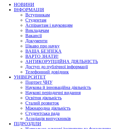
НОВИНИ
ІНФОРМАЦІЯ
Вступникам
Студентам
Аспірантам і науковцям
Викладачам
Вакансії
Документи
Цікаво про науку
ВАША БЕЗПЕКА
ВАРТО ЗНАТИ!
АНТИКОРУПЦІЙНА ДІЯЛЬНІСТЬ
Доступ до публічної інформації
Телефонний довідник
УНІВЕРСИТЕТ
Портрет ЧНУ
Наукова й інноваційна діяльність
Наукові періодичні видання
Освітня діяльність
Сталий розвиток
Міжнародна діяльність
Студентська рада
Асоціація випускників
ПІДРОЗДІЛИ
Навчально-наукові інститути та факультети