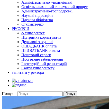
Адміністративно-управлінські
Освітньо-виховний та науковий процес
Адміністративно-господарські
Наукові підрозділи
Наукова бібліотека
Студмістечко
РЕСУРСИ
е-Університет
Підтримка користувачів
Державні закупівлі
ОЩАДБАНК оплата
ПРИВАТБАНК оплата
Поштовий сервер
Програмне забезпечення
Інституційний репозитарій
Сайти університету
Запитати у ректора
Пошук...
Пошук