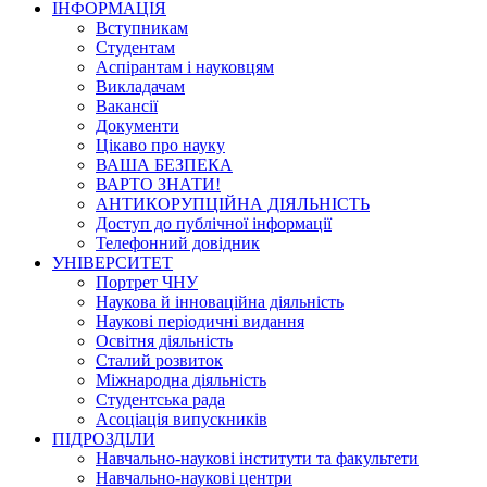
ІНФОРМАЦІЯ
Вступникам
Студентам
Аспірантам і науковцям
Викладачам
Вакансії
Документи
Цікаво про науку
ВАША БЕЗПЕКА
ВАРТО ЗНАТИ!
АНТИКОРУПЦІЙНА ДІЯЛЬНІСТЬ
Доступ до публічної інформації
Телефонний довідник
УНІВЕРСИТЕТ
Портрет ЧНУ
Наукова й інноваційна діяльність
Наукові періодичні видання
Освітня діяльність
Сталий розвиток
Міжнародна діяльність
Студентська рада
Асоціація випускників
ПІДРОЗДІЛИ
Навчально-наукові інститути та факультети
Навчально-наукові центри