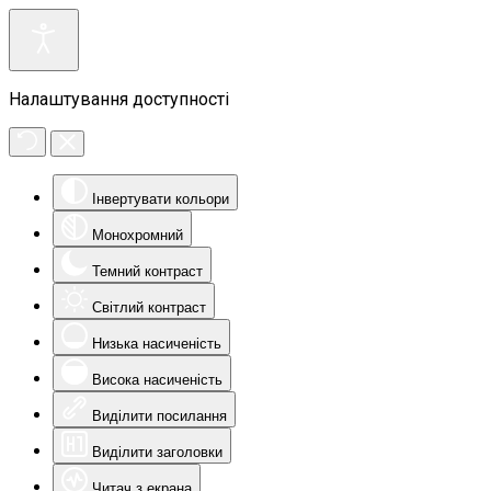
Налаштування доступності
Інвертувати кольори
Монохромний
Темний контраст
Світлий контраст
Низька насиченість
Висока насиченість
Виділити посилання
Виділити заголовки
Читач з екрана