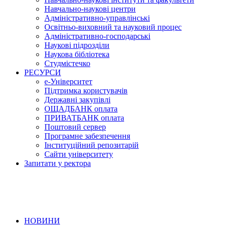
Навчально-наукові центри
Адміністративно-управлінські
Освітньо-виховний та науковий процес
Адміністративно-господарські
Наукові підрозділи
Наукова бібліотека
Студмістечко
РЕСУРСИ
е-Університет
Підтримка користувачів
Державні закупівлі
ОЩАДБАНК оплата
ПРИВАТБАНК оплата
Поштовий сервер
Програмне забезпечення
Інституційний репозитарій
Сайти університету
Запитати у ректора
НОВИНИ