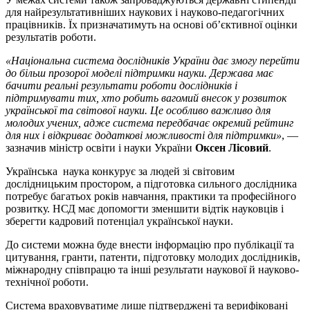
для найрезультативніших наукових і науково-педагогічних
працівників. Їх призначатимуть на основі об’єктивної оцінки
результатів роботи.
«Національна система дослідників України дає змогу перейти
до більш прозорої моделі підтримки науки. Держава має
бачити реальні результати роботи дослідників і
підтримувати тих, хто робить вагомий внесок у розвиток
української та світової науки. Це особливо важливо для
молодих учених, адже система передбачає окремий рейтинг
для них і відкриває додаткові можливості для підтримки»
, —
зазначив міністр освіти і науки України
Оксен Лісовий
.
Українська наука конкурує за людей зі світовим
дослідницьким простором, а підготовка сильного дослідника
потребує багатьох років навчання, практики та професійного
розвитку. НСД має допомогти зменшити відтік науковців і
зберегти кадровий потенціал української науки.
До системи можна буде внести інформацію про публікації та
цитування, гранти, патенти, підготовку молодих дослідників,
міжнародну співпрацю та інші результати наукової й науково-
технічної роботи.
Система враховуватиме лише підтверджені та верифіковані