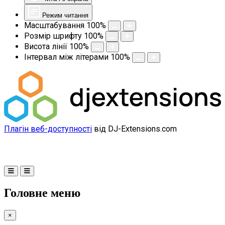
Режим читання
Масштабування
100
%
Розмір шрифту
100
%
Висота лінії
100
%
Інтервал між літерами
100
%
Плагін веб-доступності
від DJ-Extensions.com
Головне меню
×