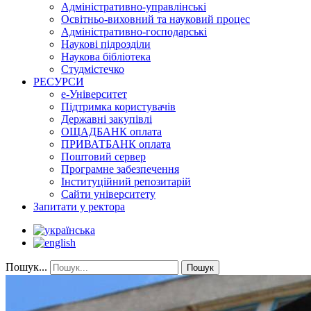
Адміністративно-управлінські
Освітньо-виховний та науковий процес
Адміністративно-господарські
Наукові підрозділи
Наукова бібліотека
Студмістечко
РЕСУРСИ
е-Університет
Підтримка користувачів
Державні закупівлі
ОЩАДБАНК оплата
ПРИВАТБАНК оплата
Поштовий сервер
Програмне забезпечення
Інституційний репозитарій
Сайти університету
Запитати у ректора
Пошук...
Пошук