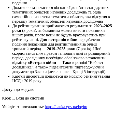
подання.
Додатково зазначається від однієї до п’яти стандартних
тематичних областей наукових досліджень та одна
самостійно визначена тематична область, яка відсутня в
переліку тематичних областей наукових досліджень
До рейтингування приймаються результати за
2023–2025
роки
(3 роки), за бажанням можна внести показники
інших років, проте вони не будуть враховуватись при
рейтингуванні.
Для ветеранів війни
передбачено
подання показників для рейтингування за більш
тривалий період —
2019–2025 роки
(7 років). Щоб
скористатися цим правом та подати дані за розширений
період, досліднику необхідно обов'язково встановити
відмітку
«Ветеран війни — Так»
в розділі “Кабінет
дослідника”, а також підвантажити підтверджуючий
документ до Заявки (детальніше в Кроці 5 інструкції).
Картки дисертації додаються до модулю рейтингування
НСД з 2019 року.
Доступ до модулю
Крок 1. Вхід до системи
Увійдіть за посиланням:
https://nauka.gov.ua/login/