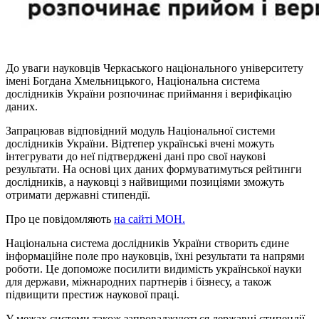
До уваги науковців Черкаського національного університету
імені Богдана Хмельницького,
Національна система
дослідників України розпочинає приймання і верифікацію
даних.
Запрацював відповідний модуль Національної системи
дослідників України. Відтепер українські вчені можуть
інтегрувати до неї підтверджені дані про свої наукові
результати. На основі цих даних формуватимуться рейтинги
дослідників, а науковці з найвищими позиціями зможуть
отримати державні стипендії.
Про це повідомляють
на сайті МОН.
Національна система дослідників України створить єдине
інформаційне поле про науковців, їхні результати та напрями
роботи. Це допоможе посилити видимість української науки
для держави, міжнародних партнерів і бізнесу, а також
підвищити престиж наукової праці.
У межах системи також запроваджуються державні стипендії