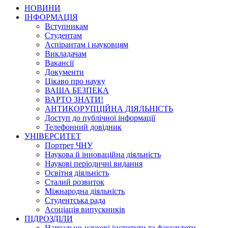
НОВИНИ
ІНФОРМАЦІЯ
Вступникам
Студентам
Аспірантам і науковцям
Викладачам
Вакансії
Документи
Цікаво про науку
ВАША БЕЗПЕКА
ВАРТО ЗНАТИ!
АНТИКОРУПЦІЙНА ДІЯЛЬНІСТЬ
Доступ до публічної інформації
Телефонний довідник
УНІВЕРСИТЕТ
Портрет ЧНУ
Наукова й інноваційна діяльність
Наукові періодичні видання
Освітня діяльність
Сталий розвиток
Міжнародна діяльність
Студентська рада
Асоціація випускників
ПІДРОЗДІЛИ
Навчально-наукові інститути та факультети