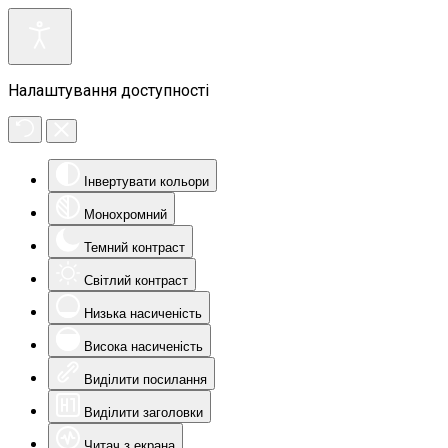
Налаштування доступності
Інвертувати кольори
Монохромний
Темний контраст
Світлий контраст
Низька насиченість
Висока насиченість
Виділити посилання
Виділити заголовки
Читач з екрана