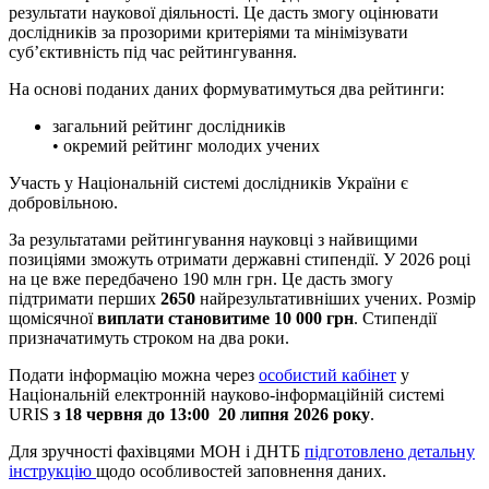
результати наукової діяльності. Це дасть змогу оцінювати
дослідників за прозорими критеріями та мінімізувати
суб’єктивність під час рейтингування.
На основі поданих даних формуватимуться два рейтинги:
загальний рейтинг дослідників
• окремий рейтинг молодих учених
Участь у Національній системі дослідників України є
добровільною.
За результатами рейтингування науковці з найвищими
позиціями зможуть отримати державні стипендії. У 2026 році
на це вже передбачено 190 млн грн. Це дасть змогу
підтримати перших
2650
найрезультативніших учених. Розмір
щомісячної
виплати становитиме 10 000 грн
. Стипендії
призначатимуть строком на два роки.
Подати інформацію можна через
особистий кабінет
у
Національній електронній науково-інформаційній системі
URIS
з 18 червня до 13:00 20 липня 2026 року
.
Для зручності фахівцями МОН і ДНТБ
підготовлено детальну
інструкцію
щодо особливостей заповнення даних.