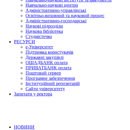
Навчально-наукові центри
Адміністративно-управлінські
Освітньо-виховний та науковий процес
Адміністративно-господарські
Наукові підрозділи
Наукова бібліотека
Студмістечко
РЕСУРСИ
е-Університет
Підтримка користувачів
Державні закупівлі
ОЩАДБАНК оплата
ПРИВАТБАНК оплата
Поштовий сервер
Програмне забезпечення
Інституційний репозитарій
Сайти університету
Запитати у ректора
НОВИНИ