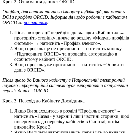
Крок 2. Отримання даних з ORCID
Опційно, для автоматичного імпорту публікацій, які мають
DOI з профілю ORCID. Інформація щодо роботи з кабінетом
ORICD за
посиланням
.
Після авторизації перейдіть до вкладки «Кабінети» →
прогорніть сторінку нижче до розділу «Модуль профілів
системи» → натисніть «Профіль вченого».
Якщо профіль ще не приєднано — натисніть кнопку
«Підтвердити ORCID» та проведіть авторизацію в
особистому кабінеті ORCID.
Якщо профіль уже приєднано — натисніть «Оновити
дані з ORCID».
Після цього до Вашого кабінету в Національній електронній
науково-інформаційній системі буде імпортовано актуальний
перелік даних з ORCID.
Крок 3. Перехід до Кабінету Дослідника
Якщо Ви знаходитесь в розділі “Профіль вченого” –
натисніть «Назад» у верхній лівій частині сторінки, щоб
повернутись до переліку кабінетів в Системі, потім
виконайте Крок 3.
Якщо Ви тільки авторизовались, перейдіть до вкладки