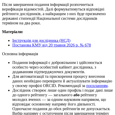
Після завершення подання інформації розпочнеться
верифікація відомостей. Далі формуватимуться відповідні
рейтинги дослідників, а найкращим з них буде призначено
державні стипендії Національної системи дослідників
терміном на два роки.
Матеріали:
Інструкція для дослідника (НСД)
Постанова КМУ від 20 травня 2026 р. № 678
Основна інформація
Подання інформації є добровільним і здійснюється
особисто через особистий кабінет дослідника, з
додаванням підтверджуючих документів.
Для автоматизації та прискорення процесу внесення
даних необхідно перевірити й актуалізувати інформацію
у своєму профілі ORCID. Рекомендації за
посиланням
.
Дослідник створює лише один профіль і подає дані лише
до одного рейтингу — загального
або
рейтингу
молодих вчених — за одним науковим напрямом, що
відповідає основному напряму його діяльності.
Одночасне подання до обох рейтингів не допускається.
Вибір напряму є остаточним після завершення терміну