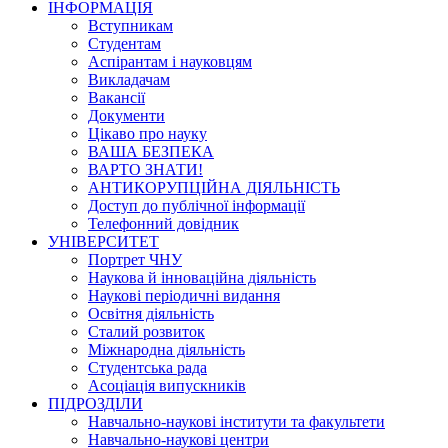
ІНФОРМАЦІЯ
Вступникам
Студентам
Аспірантам і науковцям
Викладачам
Вакансії
Документи
Цікаво про науку
ВАША БЕЗПЕКА
ВАРТО ЗНАТИ!
АНТИКОРУПЦІЙНА ДІЯЛЬНІСТЬ
Доступ до публічної інформації
Телефонний довідник
УНІВЕРСИТЕТ
Портрет ЧНУ
Наукова й інноваційна діяльність
Наукові періодичні видання
Освітня діяльність
Сталий розвиток
Міжнародна діяльність
Студентська рада
Асоціація випускників
ПІДРОЗДІЛИ
Навчально-наукові інститути та факультети
Навчально-наукові центри