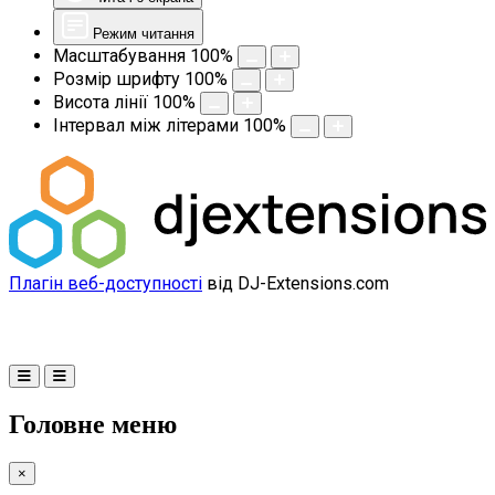
Режим читання
Масштабування
100
%
Розмір шрифту
100
%
Висота лінії
100
%
Інтервал між літерами
100
%
Плагін веб-доступності
від DJ-Extensions.com
Головне меню
×