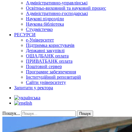
Адміністративно-управлінські
Освітньо-виховний та науковий процес
Адміністративно-господарські
Наукові підрозділи
Наукова бібліотека
Студмістечко
РЕСУРСИ
е-Університет
Підтримка користувачів
Державні закупівлі
ОЩАДБАНК оплата
ПРИВАТБАНК оплата
Поштовий сервер
Програмне забезпечення
Інституційний репозитарій
Сайти університету
Запитати у ректора
Пошук...
Пошук