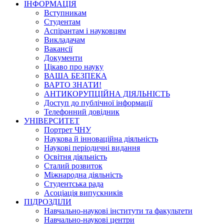
ІНФОРМАЦІЯ
Вступникам
Студентам
Аспірантам і науковцям
Викладачам
Вакансії
Документи
Цікаво про науку
ВАША БЕЗПЕКА
ВАРТО ЗНАТИ!
АНТИКОРУПЦІЙНА ДІЯЛЬНІСТЬ
Доступ до публічної інформації
Телефонний довідник
УНІВЕРСИТЕТ
Портрет ЧНУ
Наукова й інноваційна діяльність
Наукові періодичні видання
Освітня діяльність
Сталий розвиток
Міжнародна діяльність
Студентська рада
Асоціація випускників
ПІДРОЗДІЛИ
Навчально-наукові інститути та факультети
Навчально-наукові центри