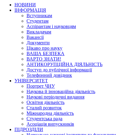
НОВИНИ
ІНФОРМАЦІЯ
Вступникам
Студентам
Аспірантам і науковцям
Викладачам
Вакансії
Документи
Цікаво про науку
ВАША БЕЗПЕКА
ВАРТО ЗНАТИ!
АНТИКОРУПЦІЙНА ДІЯЛЬНІСТЬ
Доступ до публічної інформації
Телефонний довідник
УНІВЕРСИТЕТ
Портрет ЧНУ
Наукова й інноваційна діяльність
Наукові періодичні видання
Освітня діяльність
Сталий розвиток
Міжнародна діяльність
Студентська рада
Асоціація випускників
ПІДРОЗДІЛИ
Навчально-наукові інститути та факультети