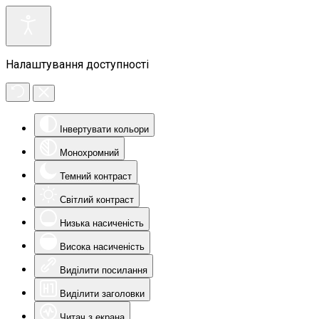
Налаштування доступності
Інвертувати кольори
Монохромний
Темний контраст
Світлий контраст
Низька насиченість
Висока насиченість
Виділити посилання
Виділити заголовки
Читач з екрана