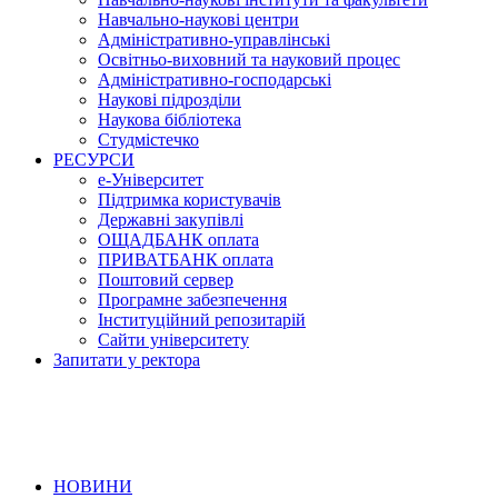
Навчально-наукові центри
Адміністративно-управлінські
Освітньо-виховний та науковий процес
Адміністративно-господарські
Наукові підрозділи
Наукова бібліотека
Студмістечко
РЕСУРСИ
е-Університет
Підтримка користувачів
Державні закупівлі
ОЩАДБАНК оплата
ПРИВАТБАНК оплата
Поштовий сервер
Програмне забезпечення
Інституційний репозитарій
Сайти університету
Запитати у ректора
НОВИНИ