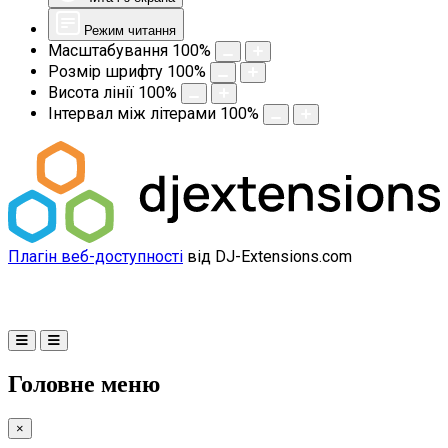
Режим читання
Масштабування
100
%
Розмір шрифту
100
%
Висота лінії
100
%
Інтервал між літерами
100
%
Плагін веб-доступності
від DJ-Extensions.com
Головне меню
×