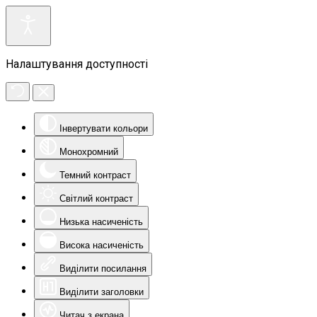
Налаштування доступності
Інвертувати кольори
Монохромний
Темний контраст
Світлий контраст
Низька насиченість
Висока насиченість
Виділити посилання
Виділити заголовки
Читач з екрана