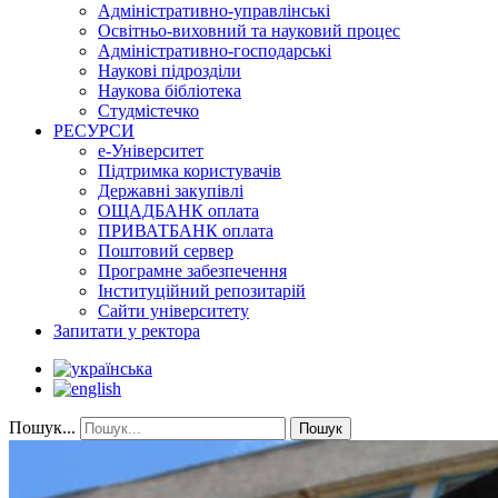
Адміністративно-управлінські
Освітньо-виховний та науковий процес
Адміністративно-господарські
Наукові підрозділи
Наукова бібліотека
Студмістечко
РЕСУРСИ
е-Університет
Підтримка користувачів
Державні закупівлі
ОЩАДБАНК оплата
ПРИВАТБАНК оплата
Поштовий сервер
Програмне забезпечення
Інституційний репозитарій
Сайти університету
Запитати у ректора
Пошук...
Пошук