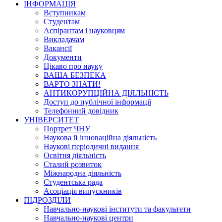
ІНФОРМАЦІЯ
Вступникам
Студентам
Аспірантам і науковцям
Викладачам
Вакансії
Документи
Цікаво про науку
ВАША БЕЗПЕКА
ВАРТО ЗНАТИ!
АНТИКОРУПЦІЙНА ДІЯЛЬНІСТЬ
Доступ до публічної інформації
Телефонний довідник
УНІВЕРСИТЕТ
Портрет ЧНУ
Наукова й інноваційна діяльність
Наукові періодичні видання
Освітня діяльність
Сталий розвиток
Міжнародна діяльність
Студентська рада
Асоціація випускників
ПІДРОЗДІЛИ
Навчально-наукові інститути та факультети
Навчально-наукові центри