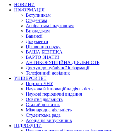
НОВИНИ
ІНФОРМАЦІЯ
Вступникам
Студентам
Аспірантам і науковцям
Викладачам
Вакансії
Документи
Цікаво про науку
ВАША БЕЗПЕКА
ВАРТО ЗНАТИ!
АНТИКОРУПЦІЙНА ДІЯЛЬНІСТЬ
Доступ до публічної інформації
Телефонний довідник
УНІВЕРСИТЕТ
Портрет ЧНУ
Наукова й інноваційна діяльність
Наукові періодичні видання
Освітня діяльність
Сталий розвиток
Міжнародна діяльність
Студентська рада
Асоціація випускників
ПІДРОЗДІЛИ
Навчально-наукові інститути та факультети