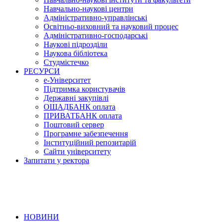
Навчально-наукові центри
Адміністративно-управлінські
Освітньо-виховний та науковий процес
Адміністративно-господарські
Наукові підрозділи
Наукова бібліотека
Студмістечко
РЕСУРСИ
е-Університет
Підтримка користувачів
Державні закупівлі
ОЩАДБАНК оплата
ПРИВАТБАНК оплата
Поштовий сервер
Програмне забезпечення
Інституційний репозитарій
Сайти університету
Запитати у ректора
НОВИНИ