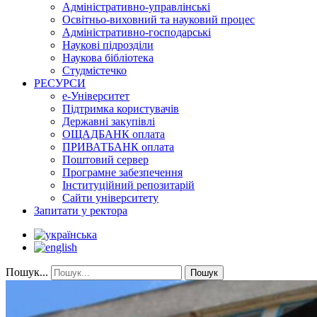
Адміністративно-управлінські
Освітньо-виховний та науковий процес
Адміністративно-господарські
Наукові підрозділи
Наукова бібліотека
Студмістечко
РЕСУРСИ
е-Університет
Підтримка користувачів
Державні закупівлі
ОЩАДБАНК оплата
ПРИВАТБАНК оплата
Поштовий сервер
Програмне забезпечення
Інституційний репозитарій
Сайти університету
Запитати у ректора
Пошук...
Пошук