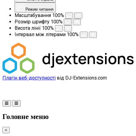
Режим читання
Масштабування
100
%
Розмір шрифту
100
%
Висота лінії
100
%
Інтервал між літерами
100
%
Плагін веб-доступності
від DJ-Extensions.com
Головне меню
×