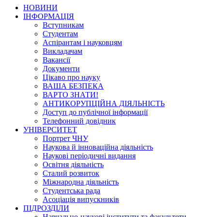
НОВИНИ
ІНФОРМАЦІЯ
Вступникам
Студентам
Аспірантам і науковцям
Викладачам
Вакансії
Документи
Цікаво про науку
ВАША БЕЗПЕКА
ВАРТО ЗНАТИ!
АНТИКОРУПЦІЙНА ДІЯЛЬНІСТЬ
Доступ до публічної інформації
Телефонний довідник
УНІВЕРСИТЕТ
Портрет ЧНУ
Наукова й інноваційна діяльність
Наукові періодичні видання
Освітня діяльність
Сталий розвиток
Міжнародна діяльність
Студентська рада
Асоціація випускників
ПІДРОЗДІЛИ
Навчально-наукові інститути та факультети