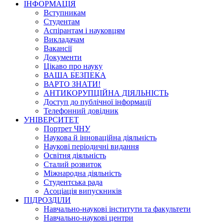
ІНФОРМАЦІЯ
Вступникам
Студентам
Аспірантам і науковцям
Викладачам
Вакансії
Документи
Цікаво про науку
ВАША БЕЗПЕКА
ВАРТО ЗНАТИ!
АНТИКОРУПЦІЙНА ДІЯЛЬНІСТЬ
Доступ до публічної інформації
Телефонний довідник
УНІВЕРСИТЕТ
Портрет ЧНУ
Наукова й інноваційна діяльність
Наукові періодичні видання
Освітня діяльність
Сталий розвиток
Міжнародна діяльність
Студентська рада
Асоціація випускників
ПІДРОЗДІЛИ
Навчально-наукові інститути та факультети
Навчально-наукові центри