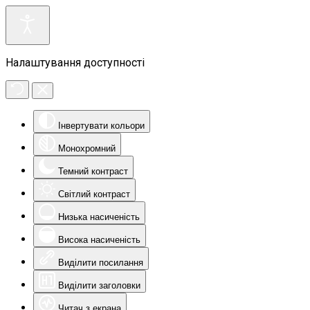
Налаштування доступності
Інвертувати кольори
Монохромний
Темний контраст
Світлий контраст
Низька насиченість
Висока насиченість
Виділити посилання
Виділити заголовки
Читач з екрана