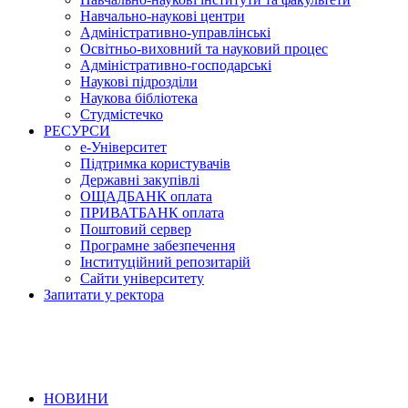
Навчально-наукові центри
Адміністративно-управлінські
Освітньо-виховний та науковий процес
Адміністративно-господарські
Наукові підрозділи
Наукова бібліотека
Студмістечко
РЕСУРСИ
е-Університет
Підтримка користувачів
Державні закупівлі
ОЩАДБАНК оплата
ПРИВАТБАНК оплата
Поштовий сервер
Програмне забезпечення
Інституційний репозитарій
Сайти університету
Запитати у ректора
НОВИНИ