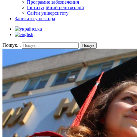
Програмне забезпечення
Інституційний репозитарій
Сайти університету
Запитати у ректора
Пошук...
Пошук