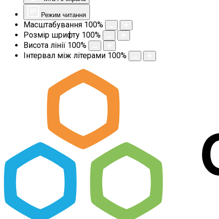
Режим читання
Масштабування
100
%
Розмір шрифту
100
%
Висота лінії
100
%
Інтервал між літерами
100
%