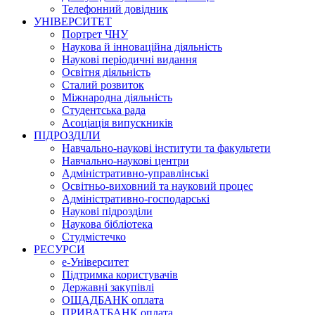
Телефонний довідник
УНІВЕРСИТЕТ
Портрет ЧНУ
Наукова й інноваційна діяльність
Наукові періодичні видання
Освітня діяльність
Сталий розвиток
Міжнародна діяльність
Студентська рада
Асоціація випускників
ПІДРОЗДІЛИ
Навчально-наукові інститути та факультети
Навчально-наукові центри
Адміністративно-управлінські
Освітньо-виховний та науковий процес
Адміністративно-господарські
Наукові підрозділи
Наукова бібліотека
Студмістечко
РЕСУРСИ
е-Університет
Підтримка користувачів
Державні закупівлі
ОЩАДБАНК оплата
ПРИВАТБАНК оплата