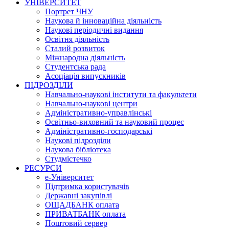
УНІВЕРСИТЕТ
Портрет ЧНУ
Наукова й інноваційна діяльність
Наукові періодичні видання
Освітня діяльність
Сталий розвиток
Міжнародна діяльність
Студентська рада
Асоціація випускників
ПІДРОЗДІЛИ
Навчально-наукові інститути та факультети
Навчально-наукові центри
Адміністративно-управлінські
Освітньо-виховний та науковий процес
Адміністративно-господарські
Наукові підрозділи
Наукова бібліотека
Студмістечко
РЕСУРСИ
е-Університет
Підтримка користувачів
Державні закупівлі
ОЩАДБАНК оплата
ПРИВАТБАНК оплата
Поштовий сервер