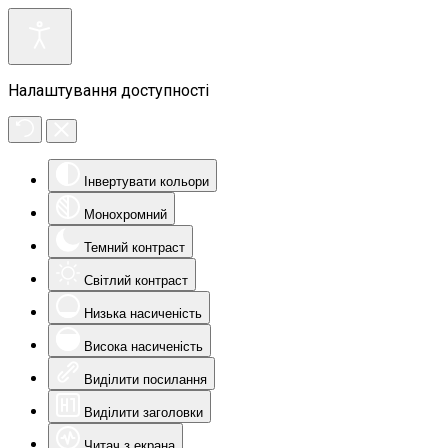
Налаштування доступності
Інвертувати кольори
Монохромний
Темний контраст
Світлий контраст
Низька насиченість
Висока насиченість
Виділити посилання
Виділити заголовки
Читач з екрана