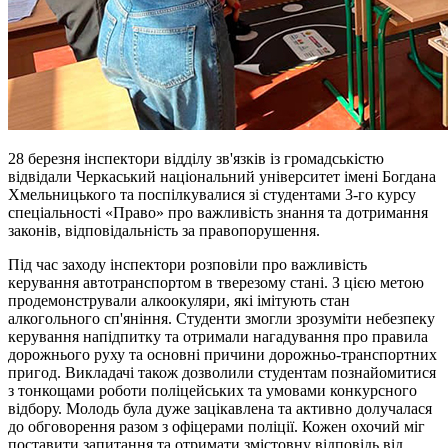
28 березня інспектори відділу зв'язків із громадськістю
відвідали Черкаський національний університет імені Богдана
Хмельницького та поспілкувалися зі студентами 3-го курсу
спеціальності «Право» про важливість знання та дотримання
законів, відповідальність за правопорушення.
Під час заходу інспектори розповіли про важливість
керування автотранспортом в тверезому стані. З цією метою
продемонстрували алкоокуляри, які імітують стан
алкогольного сп'яніння. Студенти змогли зрозуміти небезпеку
керування напідпитку та отримали нагадування про правила
дорожнього руху та основні причини дорожньо-транспортних
пригод. Викладачі також дозволили студентам познайомитися
з тонкощами роботи поліцейських та умовами конкурсного
відбору. Молодь була дуже зацікавлена та активно долучалася
до обговорення разом з офіцерами поліції. Кожен охочий міг
поставити запитання та отримати змістовну відповідь від