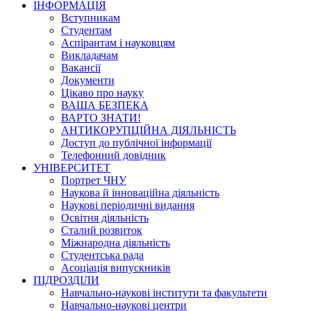
ІНФОРМАЦІЯ
Вступникам
Студентам
Аспірантам і науковцям
Викладачам
Вакансії
Документи
Цікаво про науку
ВАША БЕЗПЕКА
ВАРТО ЗНАТИ!
АНТИКОРУПЦІЙНА ДІЯЛЬНІСТЬ
Доступ до публічної інформації
Телефонний довідник
УНІВЕРСИТЕТ
Портрет ЧНУ
Наукова й інноваційна діяльність
Наукові періодичні видання
Освітня діяльність
Сталий розвиток
Міжнародна діяльність
Студентська рада
Асоціація випускників
ПІДРОЗДІЛИ
Навчально-наукові інститути та факультети
Навчально-наукові центри