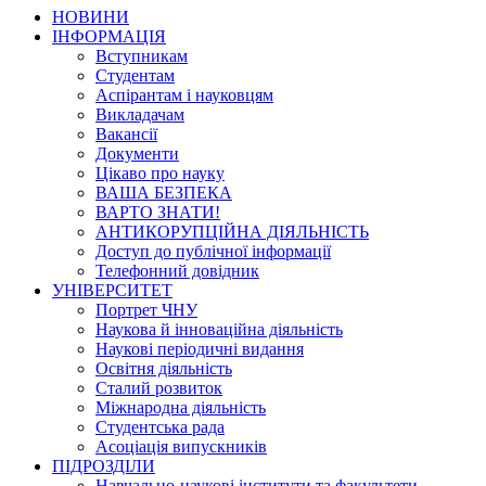
НОВИНИ
ІНФОРМАЦІЯ
Вступникам
Студентам
Аспірантам і науковцям
Викладачам
Вакансії
Документи
Цікаво про науку
ВАША БЕЗПЕКА
ВАРТО ЗНАТИ!
АНТИКОРУПЦІЙНА ДІЯЛЬНІСТЬ
Доступ до публічної інформації
Телефонний довідник
УНІВЕРСИТЕТ
Портрет ЧНУ
Наукова й інноваційна діяльність
Наукові періодичні видання
Освітня діяльність
Сталий розвиток
Міжнародна діяльність
Студентська рада
Асоціація випускників
ПІДРОЗДІЛИ
Навчально-наукові інститути та факультети