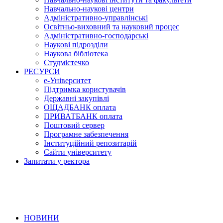
Навчально-наукові центри
Адміністративно-управлінські
Освітньо-виховний та науковий процес
Адміністративно-господарські
Наукові підрозділи
Наукова бібліотека
Студмістечко
РЕСУРСИ
е-Університет
Підтримка користувачів
Державні закупівлі
ОЩАДБАНК оплата
ПРИВАТБАНК оплата
Поштовий сервер
Програмне забезпечення
Інституційний репозитарій
Сайти університету
Запитати у ректора
НОВИНИ