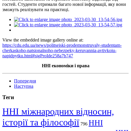
гостей. Студенти отримали багато нової інформації, яку вони
зможуть реалізувати на практиці.
View the embedded image gallery online at:
https://cdu.edu.ua/news/politseiski-prodemonstruvaly-studentam-
cherkaskoho-natsionalnoho-nebezpeky-keruvannia-avtivkoiu-
napidpytku.html#sigProIde258a7b747
ННІ економіки і права
Попередня
Наступна
Теги
ННІ міжнародних відносин,
історії та філософії
ННІ
796