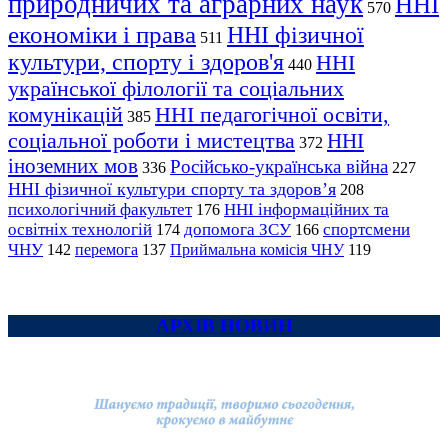
природничих та аграрних наук
ННІ
570
економіки і права
ННІ фізичної
511
культури, спорту і здоров'я
ННІ
440
української філології та соціальних
комунікацій
ННІ педагогічної освіти,
385
соціальної роботи і мистецтва
ННІ
372
іноземних мов
Російсько-українська війна
336
227
ННІ фізичної культури спорту та здоров’я
208
психологічний факультет
ННІ інформаційних та
176
освітніх технологій
допомога ЗСУ
спортсмени
174
166
ЧНУ
перемога
142
137
Приймальна комісія ЧНУ
119
АРХІВ НОВИН