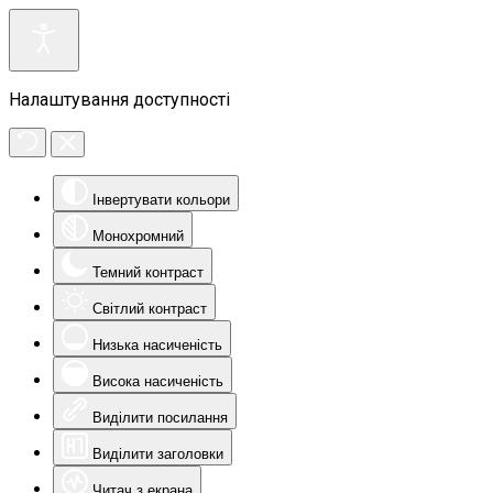
Налаштування доступності
Інвертувати кольори
Монохромний
Темний контраст
Світлий контраст
Низька насиченість
Висока насиченість
Виділити посилання
Виділити заголовки
Читач з екрана