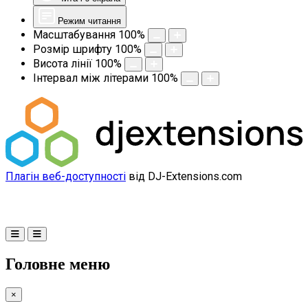
Режим читання
Масштабування
100
%
Розмір шрифту
100
%
Висота лінії
100
%
Інтервал між літерами
100
%
Плагін веб-доступності
від DJ-Extensions.com
Головне меню
×