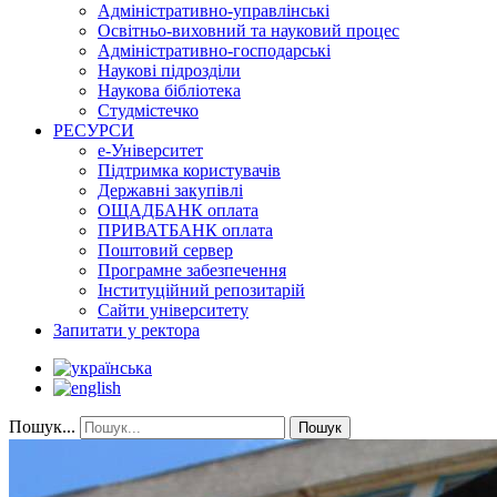
Адміністративно-управлінські
Освітньо-виховний та науковий процес
Адміністративно-господарські
Наукові підрозділи
Наукова бібліотека
Студмістечко
РЕСУРСИ
е-Університет
Підтримка користувачів
Державні закупівлі
ОЩАДБАНК оплата
ПРИВАТБАНК оплата
Поштовий сервер
Програмне забезпечення
Інституційний репозитарій
Сайти університету
Запитати у ректора
Пошук...
Пошук