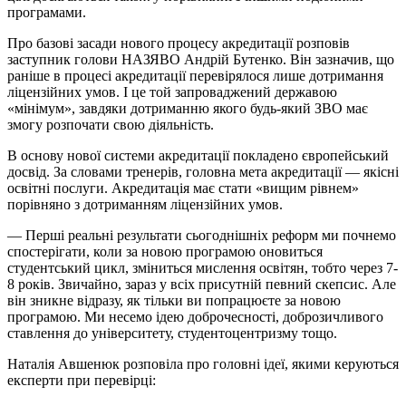
програмами.
Про базові засади нового процесу акредитації розповів
заступник голови НАЗЯВО Андрій Бутенко. Він зазначив, що
раніше в процесі акредитації перевірялося лише дотримання
ліцензійних умов. І це той запроваджений державою
«мінімум», завдяки дотриманню якого будь-який ЗВО має
змогу розпочати свою діяльність.
В основу нової системи акредитації покладено європейський
досвід. За словами тренерів, головна мета акредитації — якісні
освітні послуги. Акредитація має стати «вищим рівнем»
порівняно з дотриманням ліцензійних умов.
— Перші реальні результати сьогоднішніх реформ ми почнемо
спостерігати, коли за новою програмою оновиться
студентський цикл, зміниться мислення освітян, тобто через 7-
8 років. Звичайно, зараз у всіх присутній певний скепсис. Але
він зникне відразу, як тільки ви попрацюєте за новою
програмою. Ми несемо ідею доброчесності, доброзичливого
ставлення до університету, студентоцентризму тощо.
Наталія Авшенюк розповіла про головні ідеї, якими керуються
експерти при перевірці: