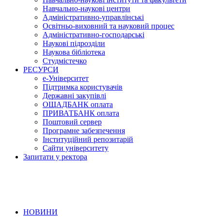
Навчально-наукові центри
Адміністративно-управлінські
Освітньо-виховний та науковий процес
Адміністративно-господарські
Наукові підрозділи
Наукова бібліотека
Студмістечко
РЕСУРСИ
е-Університет
Підтримка користувачів
Державні закупівлі
ОЩАДБАНК оплата
ПРИВАТБАНК оплата
Поштовий сервер
Програмне забезпечення
Інституційний репозитарій
Сайти університету
Запитати у ректора
НОВИНИ