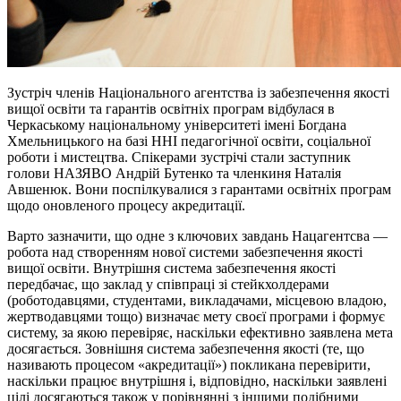
Зустріч членів Національного агентства із забезпечення якості
вищої освіти та гарантів освітніх програм відбулася в
Черкаському національному університеті імені Богдана
Хмельницького на базі ННІ педагогічної освіти, соціальної
роботи і мистецтва. Спікерами зустрічі стали заступник
голови НАЗЯВО Андрій Бутенко та членкиня Наталія
Авшенюк. Вони поспілкувалися з гарантами освітніх програм
щодо оновленого процесу акредитації.
Варто зазначити, що одне з ключових завдань Нацагентсва —
робота над створенням нової системи забезпечення якості
вищої освіти. Внутрішня система забезпечення якості
передбачає, що заклад у співпраці зі стейкхолдерами
(роботодавцями, студентами, викладачами, місцевою владою,
жертводавцями тощо) визначає мету своєї програми і формує
систему, за якою перевіряє, наскільки ефективно заявлена мета
досягається. Зовнішня система забезпечення якості (те, що
називають процесом «акредитації») покликана перевірити,
наскільки працює внутрішня і, відповідно, наскільки заявлені
цілі досягаються також у порівнянні з іншими подібними