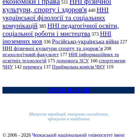
економіки і права
ННІ фізичної
511
культури, спорту і здоров'я
ННІ
440
української філології та соціальних
комунікацій
ННІ педагогічної освіти,
385
соціальної роботи і мистецтва
ННІ
373
іноземних мов
Російсько-українська війна
336
227
ННІ фізичної культури спорту та здоров’я
208
психологічний факультет
ННІ інформаційних та
177
освітніх технологій
допомога ЗСУ
спортсмени
175
166
ЧНУ
перемога
142
137
Приймальна комісія ЧНУ
119
АРХІВ НОВИН
© 2006 - 2026
Черкаський національний університет імені