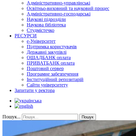
Адміністративно-управлінські
Освітньо-виховний та науковий процес
Адміністративно-господарські
Наукові підрозділи
Наукова бібліотека
Студмістечко
РЕСУРСИ
е-Університет
Підтримка користувачів
Державні закупівлі
ОЩАДБАНК оплата
ПРИВАТБАНК оплата
Поштовий сервер
Програмне забезпечення
Інституційний репозитарій
Сайти університету
Запитати у ректора
Пошук...
Пошук