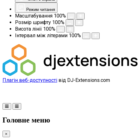
Режим читання
Масштабування
100
%
Розмір шрифту
100
%
Висота лінії
100
%
Інтервал між літерами
100
%
Плагін веб-доступності
від DJ-Extensions.com
Головне меню
×