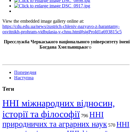
View the embedded image gallery online at:
https://cdu.edu.ua/news/zustrich-chleniv-nazyavo-z-harantamy-
osvitnikh-prohram-vidbulasia-v-chnu.html#sigProId1a693815c5
Пресслужба Черкаського національного університету імені
Богдана Хмельницько
го
Попередня
Наступна
Теги
ННІ міжнародних відносин,
історії та філософії
ННІ
796
природничих та аграрних наук
ННІ
570