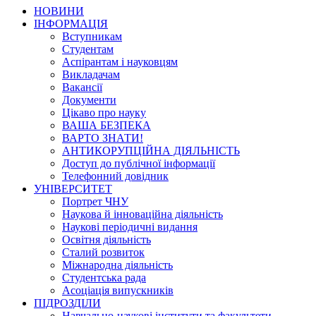
НОВИНИ
ІНФОРМАЦІЯ
Вступникам
Студентам
Аспірантам і науковцям
Викладачам
Вакансії
Документи
Цікаво про науку
ВАША БЕЗПЕКА
ВАРТО ЗНАТИ!
АНТИКОРУПЦІЙНА ДІЯЛЬНІСТЬ
Доступ до публічної інформації
Телефонний довідник
УНІВЕРСИТЕТ
Портрет ЧНУ
Наукова й інноваційна діяльність
Наукові періодичні видання
Освітня діяльність
Сталий розвиток
Міжнародна діяльність
Студентська рада
Асоціація випускників
ПІДРОЗДІЛИ
Навчально-наукові інститути та факультети