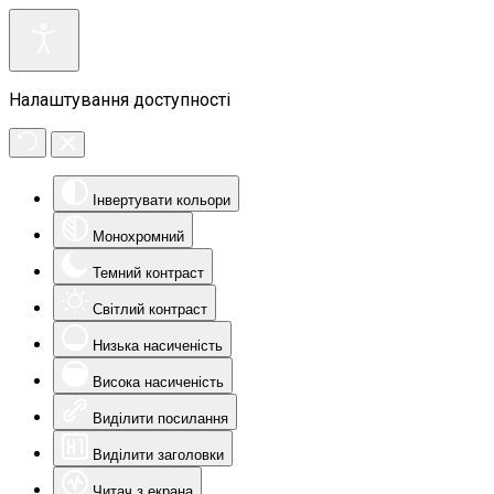
Налаштування доступності
Інвертувати кольори
Монохромний
Темний контраст
Світлий контраст
Низька насиченість
Висока насиченість
Виділити посилання
Виділити заголовки
Читач з екрана