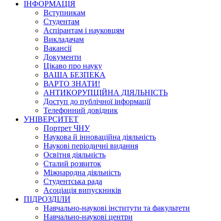
ІНФОРМАЦІЯ
Вступникам
Студентам
Аспірантам і науковцям
Викладачам
Вакансії
Документи
Цікаво про науку
ВАША БЕЗПЕКА
ВАРТО ЗНАТИ!
АНТИКОРУПЦІЙНА ДІЯЛЬНІСТЬ
Доступ до публічної інформації
Телефонний довідник
УНІВЕРСИТЕТ
Портрет ЧНУ
Наукова й інноваційна діяльність
Наукові періодичні видання
Освітня діяльність
Сталий розвиток
Міжнародна діяльність
Студентська рада
Асоціація випускників
ПІДРОЗДІЛИ
Навчально-наукові інститути та факультети
Навчально-наукові центри