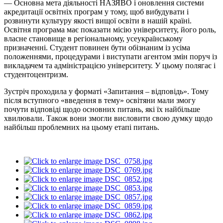
— Основна мета діяльності НАЗЯВО і оновлення системи
акредитації освітніх програм у тому, щоб вибудувати і
розвинути культуру якості вищої освіти в нашій країні.
Освітня програма має показати місію університету, його роль,
власне становище в регіональному, усеукраїнському
призначенні. Студент повинен бути обізнаним із усіма
положеннями, процедурами і виступати агентом змін поруч із
викладачем та адміністрацією університету. У цьому полягає і
студентоцентризм.
Зустріч проходила у форматі «Запитання – відповідь». Тому
після вступного «введення в тему» освітяни мали змогу
почути відповіді щодо основних питань, які їх найбільше
хвилювали. Також вони змогли висловити свою думку щодо
найбільш проблемних на цьому етапі питань.