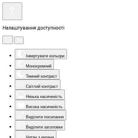
Налаштування доступності
Інвертувати кольори
Монохромний
Темний контраст
Світлий контраст
Низька насиченість
Висока насиченість
Виділити посилання
Виділити заголовки
Читач з екрана