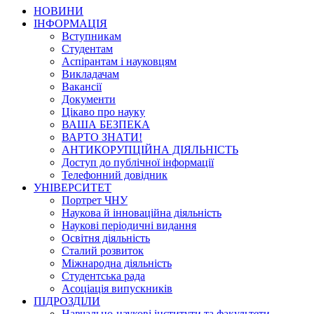
НОВИНИ
ІНФОРМАЦІЯ
Вступникам
Студентам
Аспірантам і науковцям
Викладачам
Вакансії
Документи
Цікаво про науку
ВАША БЕЗПЕКА
ВАРТО ЗНАТИ!
АНТИКОРУПЦІЙНА ДІЯЛЬНІСТЬ
Доступ до публічної інформації
Телефонний довідник
УНІВЕРСИТЕТ
Портрет ЧНУ
Наукова й інноваційна діяльність
Наукові періодичні видання
Освітня діяльність
Сталий розвиток
Міжнародна діяльність
Студентська рада
Асоціація випускників
ПІДРОЗДІЛИ
Навчально-наукові інститути та факультети