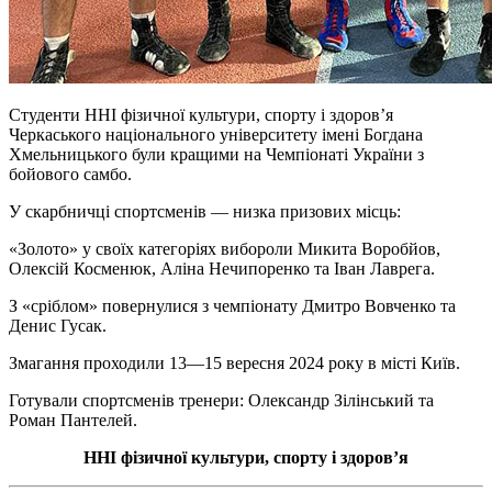
Студенти ННІ фізичної культури, спорту і здоровʼя
Черкаського національного університету імені Богдана
Хмельницького були кращими на Чемпіонаті України з
бойового самбо.
У скарбничці спортсменів — низка призових місць:
«Золото» у своїх категоріях вибороли Микита Воробйов,
Олексій
Косменюк
, Аліна Нечипоренко та Іван
Лаврега
.
З
«сріблом» повернулися з чемпіонату Дмитро Вовченко та
Денис Гусак.
Змагання проходили 13—15 вересня 2024 року в місті Київ.
Готували спортсменів тренери: Олександр
Зілінський
та
Роман Пантелей.
ННІ фізичної культури, спорту і здоров’я