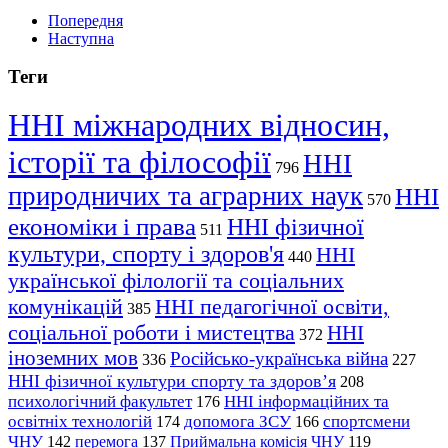
Попередня
Наступна
Теги
ННІ міжнародних відносин,
історії та філософії
ННІ
796
природничих та аграрних наук
ННІ
570
економіки і права
ННІ фізичної
511
культури, спорту і здоров'я
ННІ
440
української філології та соціальних
комунікацій
ННІ педагогічної освіти,
385
соціальної роботи і мистецтва
ННІ
372
іноземних мов
Російсько-українська війна
336
227
ННІ фізичної культури спорту та здоров’я
208
психологічний факультет
ННІ інформаційних та
176
освітніх технологій
допомога ЗСУ
спортсмени
174
166
ЧНУ
перемога
142
137
Приймальна комісія ЧНУ
119