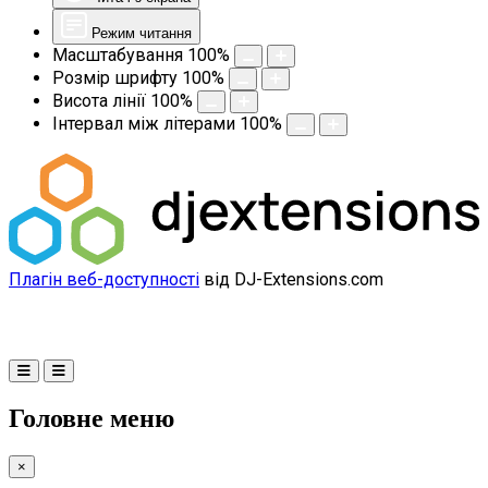
Режим читання
Масштабування
100
%
Розмір шрифту
100
%
Висота лінії
100
%
Інтервал між літерами
100
%
Плагін веб-доступності
від DJ-Extensions.com
Головне меню
×