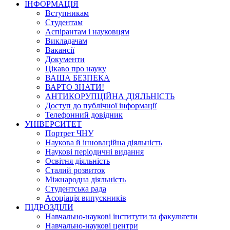
ІНФОРМАЦІЯ
Вступникам
Студентам
Аспірантам і науковцям
Викладачам
Вакансії
Документи
Цікаво про науку
ВАША БЕЗПЕКА
ВАРТО ЗНАТИ!
АНТИКОРУПЦІЙНА ДІЯЛЬНІСТЬ
Доступ до публічної інформації
Телефонний довідник
УНІВЕРСИТЕТ
Портрет ЧНУ
Наукова й інноваційна діяльність
Наукові періодичні видання
Освітня діяльність
Сталий розвиток
Міжнародна діяльність
Студентська рада
Асоціація випускників
ПІДРОЗДІЛИ
Навчально-наукові інститути та факультети
Навчально-наукові центри