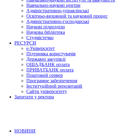
Навчально-наукові центри
Адміністративно-управлінські
Освітньо-виховний та науковий процес
Адміністративно-господарські
Наукові підрозділи
Наукова бібліотека
Студмістечко
РЕСУРСИ
е-Університет
Підтримка користувачів
Державні закупівлі
ОЩАДБАНК оплата
ПРИВАТБАНК оплата
Поштовий сервер
Програмне забезпечення
Інституційний репозитарій
Сайти університету
Запитати у ректора
НОВИНИ