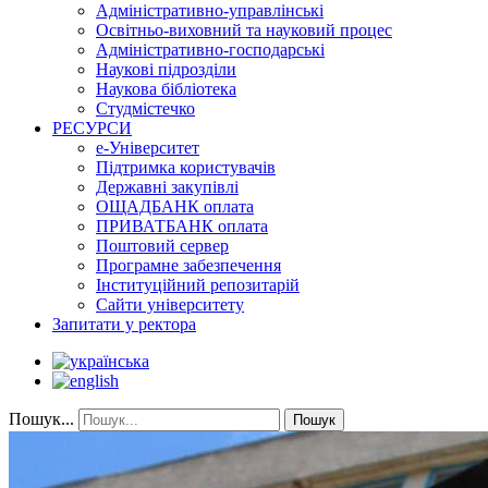
Адміністративно-управлінські
Освітньо-виховний та науковий процес
Адміністративно-господарські
Наукові підрозділи
Наукова бібліотека
Студмістечко
РЕСУРСИ
е-Університет
Підтримка користувачів
Державні закупівлі
ОЩАДБАНК оплата
ПРИВАТБАНК оплата
Поштовий сервер
Програмне забезпечення
Інституційний репозитарій
Сайти університету
Запитати у ректора
Пошук...
Пошук