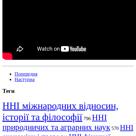
Попередня
Наступна
Теги
ННІ міжнародних відносин,
історії та філософії
ННІ
796
природничих та аграрних наук
ННІ
570