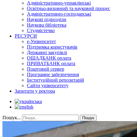
Адміністративно-управлінські
Освітньо-виховний та науковий процес
Адміністративно-господарські
Наукові підрозділи
Наукова бібліотека
Студмістечко
РЕСУРСИ
е-Університет
Підтримка користувачів
Державні закупівлі
ОЩАДБАНК оплата
ПРИВАТБАНК оплата
Поштовий сервер
Програмне забезпечення
Інституційний репозитарій
Сайти університету
Запитати у ректора
Пошук...
Пошук