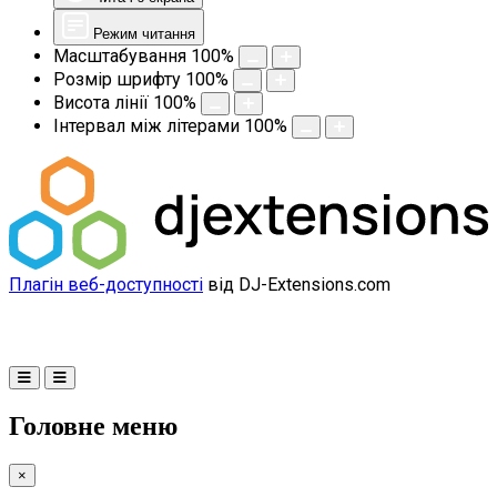
Режим читання
Масштабування
100
%
Розмір шрифту
100
%
Висота лінії
100
%
Інтервал між літерами
100
%
Плагін веб-доступності
від DJ-Extensions.com
Головне меню
×