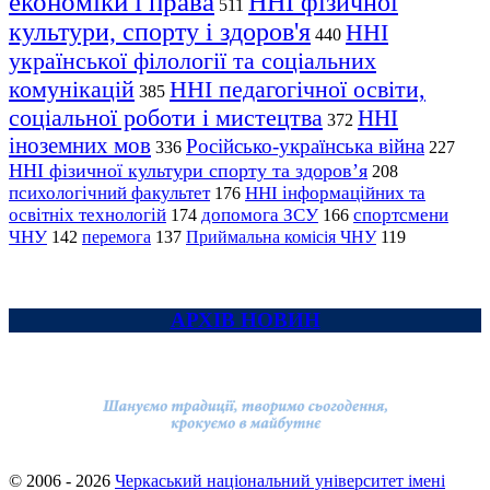
економіки і права
ННІ фізичної
511
культури, спорту і здоров'я
ННІ
440
української філології та соціальних
комунікацій
ННІ педагогічної освіти,
385
соціальної роботи і мистецтва
ННІ
372
іноземних мов
Російсько-українська війна
336
227
ННІ фізичної культури спорту та здоров’я
208
психологічний факультет
ННІ інформаційних та
176
освітніх технологій
допомога ЗСУ
спортсмени
174
166
ЧНУ
перемога
142
137
Приймальна комісія ЧНУ
119
АРХІВ НОВИН
© 2006 - 2026
Черкаський національний університет імені