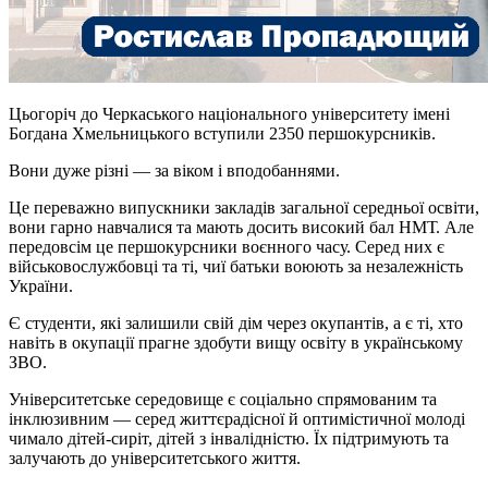
Цьогоріч до Черкаського національного університету імені
Богдана Хмельницького вступили 2350 першокурсників.
Вони дуже різні — за віком і вподобаннями.
Це переважно випускники закладів загальної середньої освіти,
вони гарно навчалися та мають досить високий бал НМТ. Але
передовсім це першокурсники воєнного часу. Серед них є
військовослужбовці та ті, чиї батьки воюють за незалежність
України.
Є студенти, які залишили свій дім через окупантів, а є ті, хто
навіть в окупації прагне здобути вищу освіту в українському
ЗВО.
Університетське середовище є соціально спрямованим та
інклюзивним — серед життєрадісної й оптимістичної молоді
чимало дітей-сиріт, дітей з інвалідністю. Їх підтримують та
залучають до університетського життя.