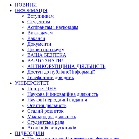
НОВИНИ
ІНФОРМАЦІЯ
Вступникам
Студентам
Аспірантам і науковцям
Викладачам
Вакансії
Документи
Цікаво про науку
ВАША БЕЗПЕКА
ВАРТО ЗНАТИ!
АНТИКОРУПЦІЙНА ДІЯЛЬНІСТЬ
Доступ до публічної інформації
Телефонний довідник
УНІВЕРСИТЕТ
Портрет ЧНУ
Наукова й інноваційна діяльність
Наукові періодичні видання
Освітня діяльність
Сталий розвиток
Міжнародна діяльність
Студентська рада
Асоціація випускників
ПІДРОЗДІЛИ
Навчально-наукові інститути та факультети