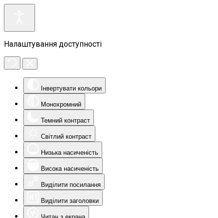
Налаштування доступності
Інвертувати кольори
Монохромний
Темний контраст
Світлий контраст
Низька насиченість
Висока насиченість
Виділити посилання
Виділити заголовки
Читач з екрана