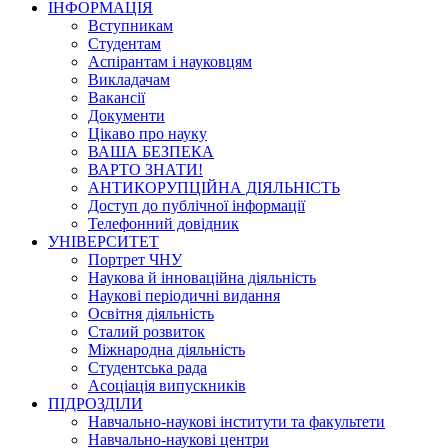
ІНФОРМАЦІЯ
Вступникам
Студентам
Аспірантам і науковцям
Викладачам
Вакансії
Документи
Цікаво про науку
ВАША БЕЗПЕКА
ВАРТО ЗНАТИ!
АНТИКОРУПЦІЙНА ДІЯЛЬНІСТЬ
Доступ до публічної інформації
Телефонний довідник
УНІВЕРСИТЕТ
Портрет ЧНУ
Наукова й інноваційна діяльність
Наукові періодичні видання
Освітня діяльність
Сталий розвиток
Міжнародна діяльність
Студентська рада
Асоціація випускників
ПІДРОЗДІЛИ
Навчально-наукові інститути та факультети
Навчально-наукові центри