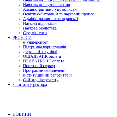
Навчально-наукові центри
Адміністративно-управлінські
Освітньо-виховний та науковий процес
Адміністративно-господарські
Наукові підрозділи
Наукова бібліотека
Студмістечко
РЕСУРСИ
е-Університет
Підтримка користувачів
Державні закупівлі
ОЩАДБАНК оплата
ПРИВАТБАНК оплата
Поштовий сервер
Програмне забезпечення
Інституційний репозитарій
Сайти університету
Запитати у ректора
НОВИНИ