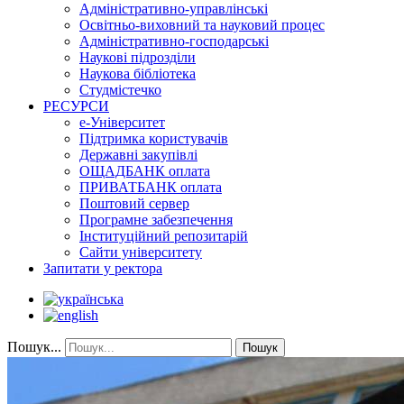
Адміністративно-управлінські
Освітньо-виховний та науковий процес
Адміністративно-господарські
Наукові підрозділи
Наукова бібліотека
Студмістечко
РЕСУРСИ
е-Університет
Підтримка користувачів
Державні закупівлі
ОЩАДБАНК оплата
ПРИВАТБАНК оплата
Поштовий сервер
Програмне забезпечення
Інституційний репозитарій
Сайти університету
Запитати у ректора
Пошук...
Пошук