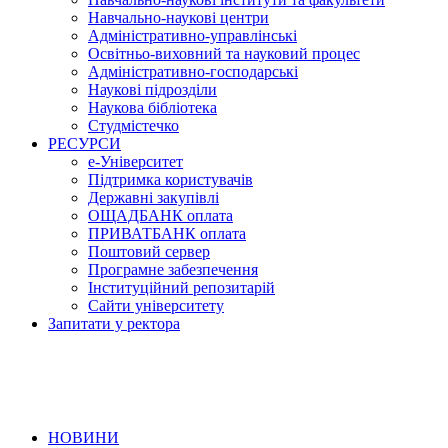
Навчально-наукові центри
Адміністративно-управлінські
Освітньо-виховний та науковий процес
Адміністративно-господарські
Наукові підрозділи
Наукова бібліотека
Студмістечко
РЕСУРСИ
е-Університет
Підтримка користувачів
Державні закупівлі
ОЩАДБАНК оплата
ПРИВАТБАНК оплата
Поштовий сервер
Програмне забезпечення
Інституційний репозитарій
Сайти університету
Запитати у ректора
НОВИНИ