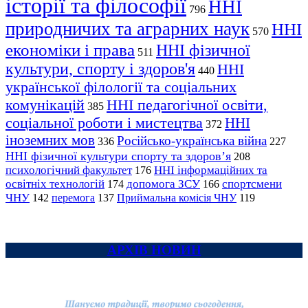
історії та філософії
ННІ
796
природничих та аграрних наук
ННІ
570
економіки і права
ННІ фізичної
511
культури, спорту і здоров'я
ННІ
440
української філології та соціальних
комунікацій
ННІ педагогічної освіти,
385
соціальної роботи і мистецтва
ННІ
372
іноземних мов
Російсько-українська війна
336
227
ННІ фізичної культури спорту та здоров’я
208
психологічний факультет
ННІ інформаційних та
176
освітніх технологій
допомога ЗСУ
спортсмени
174
166
ЧНУ
перемога
142
137
Приймальна комісія ЧНУ
119
АРХІВ НОВИН