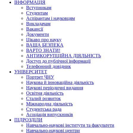
ІНФОРМАЦІЯ
Вступникам
Студентам
Аспірантам і науковцям
Викладачам
Вакансії
Документи
Цікаво про науку
ВАША БЕЗПЕКА
ВАРТО ЗНАТИ!
АНТИКОРУПЦІЙНА ДІЯЛЬНІСТЬ
Доступ до публічної інформації
Телефонний довідник
УНІВЕРСИТЕТ
Портрет ЧНУ
Наукова й інноваційна діяльність
Наукові періодичні видання
Освітня діяльність
Сталий розвиток
Міжнародна діяльність
Студентська рада
Асоціація випускників
ПІДРОЗДІЛИ
Навчально-наукові інститути та факультети
Навчально-наукові центри