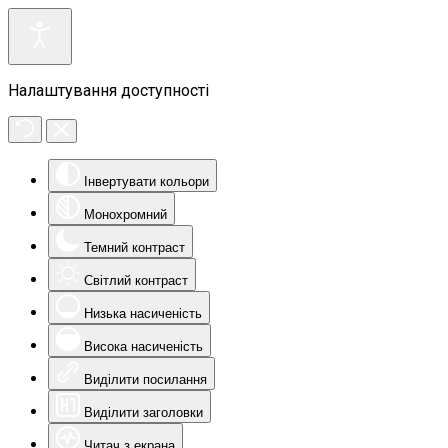
Налаштування доступності
Інвертувати кольори
Монохромний
Темний контраст
Світлий контраст
Низька насиченість
Висока насиченість
Виділити посилання
Виділити заголовки
Читач з екрана