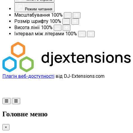
Режим читання
Масштабування
100
%
Розмір шрифту
100
%
Висота лінії
100
%
Інтервал між літерами
100
%
Плагін веб-доступності
від DJ-Extensions.com
Головне меню
×