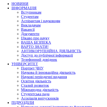
НОВИНИ
ІНФОРМАЦІЯ
Вступникам
Студентам
Аспірантам і науковцям
Викладачам
Вакансії
Документи
Цікаво про науку
ВАША БЕЗПЕКА
ВАРТО ЗНАТИ!
АНТИКОРУПЦІЙНА ДІЯЛЬНІСТЬ
Доступ до публічної інформації
Телефонний довідник
УНІВЕРСИТЕТ
Портрет ЧНУ
Наукова й інноваційна діяльність
Наукові періодичні видання
Освітня діяльність
Сталий розвиток
Міжнародна діяльність
Студентська рада
Асоціація випускників
ПІДРОЗДІЛИ
Навчально-наукові інститути та факультети