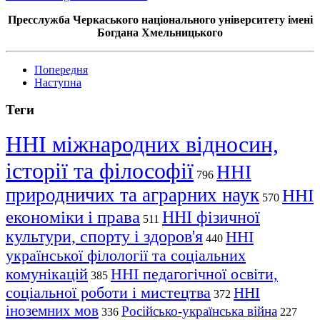
Пресслужба Черкаського національного університету імені
Богдана Хмельницького
Попередня
Наступна
Теги
ННІ міжнародних відносин,
історії та філософії
ННІ
796
природничих та аграрних наук
ННІ
570
економіки і права
ННІ фізичної
511
культури, спорту і здоров'я
ННІ
440
української філології та соціальних
комунікацій
ННІ педагогічної освіти,
385
соціальної роботи і мистецтва
ННІ
372
іноземних мов
Російсько-українська війна
336
227