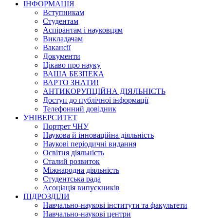
ІНФОРМАЦІЯ
Вступникам
Студентам
Аспірантам і науковцям
Викладачам
Вакансії
Документи
Цікаво про науку
ВАША БЕЗПЕКА
ВАРТО ЗНАТИ!
АНТИКОРУПЦІЙНА ДІЯЛЬНІСТЬ
Доступ до публічної інформації
Телефонний довідник
УНІВЕРСИТЕТ
Портрет ЧНУ
Наукова й інноваційна діяльність
Наукові періодичні видання
Освітня діяльність
Сталий розвиток
Міжнародна діяльність
Студентська рада
Асоціація випускників
ПІДРОЗДІЛИ
Навчально-наукові інститути та факультети
Навчально-наукові центри