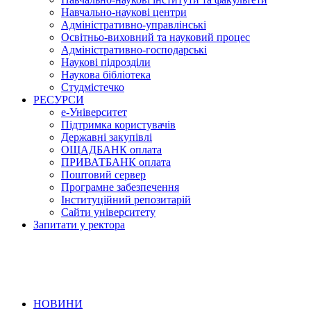
Навчально-наукові центри
Адміністративно-управлінські
Освітньо-виховний та науковий процес
Адміністративно-господарські
Наукові підрозділи
Наукова бібліотека
Студмістечко
РЕСУРСИ
е-Університет
Підтримка користувачів
Державні закупівлі
ОЩАДБАНК оплата
ПРИВАТБАНК оплата
Поштовий сервер
Програмне забезпечення
Інституційний репозитарій
Сайти університету
Запитати у ректора
НОВИНИ