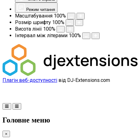
Режим читання
Масштабування
100
%
Розмір шрифту
100
%
Висота лінії
100
%
Інтервал між літерами
100
%
Плагін веб-доступності
від DJ-Extensions.com
Головне меню
×