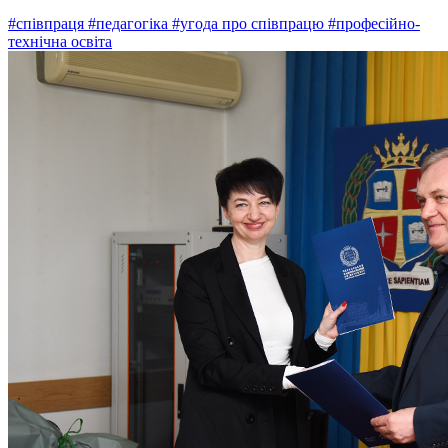
#співпраця
#педагогіка
#угода про співпрацю
#професійно-
технічна освіта