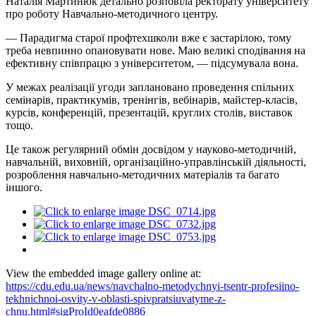
Наталія Мартинюк детально розповіла ректорату університету
про роботу Навчально-методичного центру.
— Парадигма старої профтехшколи вже є застарілою, тому
треба невпинно опановувати нове. Маю великі сподівання на
ефективну співпрацю з університетом, — підсумувала вона.
У межах реалізації угоди заплановано проведення спільних
семінарів, практикумів, тренінгів, вебінарів, майстер-класів,
курсів, конференцій, презентацій, круглих столів, виставок
тощо.
Це також регулярний обмін досвідом у науково-методичній,
навчальній, виховній, організаційно-управлінській діяльності,
розроблення навчально-методичних матеріалів та багато
іншого.
View the embedded image gallery online at:
https://cdu.edu.ua/news/navchalno-metodychnyi-tsentr-profesiino-
tekhnichnoi-osvity-v-oblasti-spivpratsiuvatyme-z-
chnu.html#sigProId0eafde0886