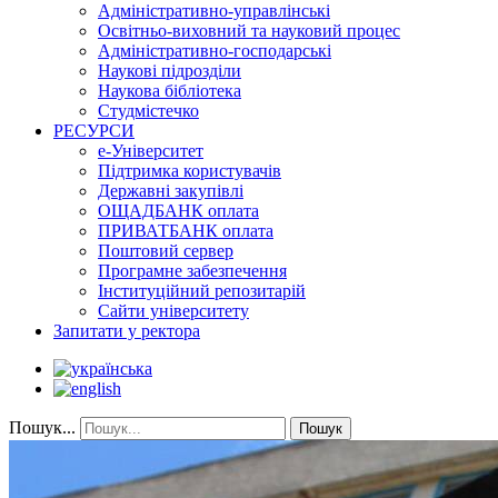
Адміністративно-управлінські
Освітньо-виховний та науковий процес
Адміністративно-господарські
Наукові підрозділи
Наукова бібліотека
Студмістечко
РЕСУРСИ
е-Університет
Підтримка користувачів
Державні закупівлі
ОЩАДБАНК оплата
ПРИВАТБАНК оплата
Поштовий сервер
Програмне забезпечення
Інституційний репозитарій
Сайти університету
Запитати у ректора
Пошук...
Пошук