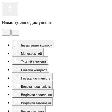
Налаштування доступності
Інвертувати кольори
Монохромний
Темний контраст
Світлий контраст
Низька насиченість
Висока насиченість
Виділити посилання
Виділити заголовки
Читач з екрана