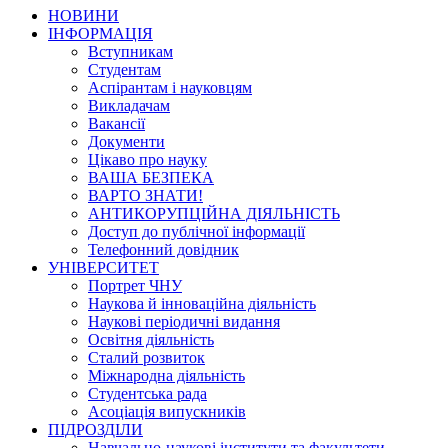
НОВИНИ
ІНФОРМАЦІЯ
Вступникам
Студентам
Аспірантам і науковцям
Викладачам
Вакансії
Документи
Цікаво про науку
ВАША БЕЗПЕКА
ВАРТО ЗНАТИ!
АНТИКОРУПЦІЙНА ДІЯЛЬНІСТЬ
Доступ до публічної інформації
Телефонний довідник
УНІВЕРСИТЕТ
Портрет ЧНУ
Наукова й інноваційна діяльність
Наукові періодичні видання
Освітня діяльність
Сталий розвиток
Міжнародна діяльність
Студентська рада
Асоціація випускників
ПІДРОЗДІЛИ
Навчально-наукові інститути та факультети