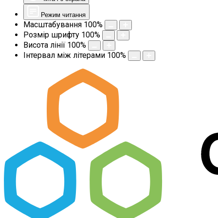
Режим читання
Масштабування
100
%
Розмір шрифту
100
%
Висота лінії
100
%
Інтервал між літерами
100
%