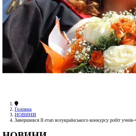
Головна
НОВИНИ
Завершився ІІ етап всеукраїнського конкурсу робіт учні
НОВИНИ