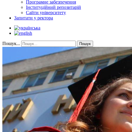
Програмне забезпечення
Інституційний репозитарій
Сайти університету
Запитати у ректора
Пошук...
Пошук