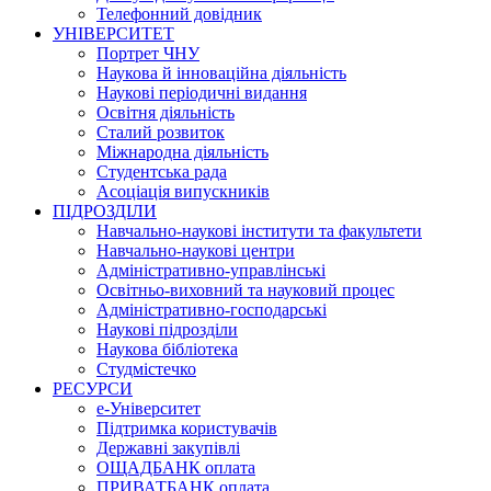
Телефонний довідник
УНІВЕРСИТЕТ
Портрет ЧНУ
Наукова й інноваційна діяльність
Наукові періодичні видання
Освітня діяльність
Сталий розвиток
Міжнародна діяльність
Студентська рада
Асоціація випускників
ПІДРОЗДІЛИ
Навчально-наукові інститути та факультети
Навчально-наукові центри
Адміністративно-управлінські
Освітньо-виховний та науковий процес
Адміністративно-господарські
Наукові підрозділи
Наукова бібліотека
Студмістечко
РЕСУРСИ
е-Університет
Підтримка користувачів
Державні закупівлі
ОЩАДБАНК оплата
ПРИВАТБАНК оплата