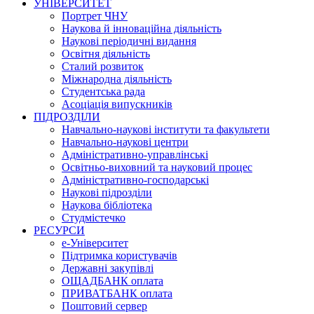
УНІВЕРСИТЕТ
Портрет ЧНУ
Наукова й інноваційна діяльність
Наукові періодичні видання
Освітня діяльність
Сталий розвиток
Міжнародна діяльність
Студентська рада
Асоціація випускників
ПІДРОЗДІЛИ
Навчально-наукові інститути та факультети
Навчально-наукові центри
Адміністративно-управлінські
Освітньо-виховний та науковий процес
Адміністративно-господарські
Наукові підрозділи
Наукова бібліотека
Студмістечко
РЕСУРСИ
е-Університет
Підтримка користувачів
Державні закупівлі
ОЩАДБАНК оплата
ПРИВАТБАНК оплата
Поштовий сервер