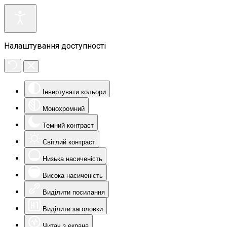
Налаштування доступності
Інвертувати кольори
Монохромний
Темний контраст
Світлий контраст
Низька насиченість
Висока насиченість
Виділити посилання
Виділити заголовки
Читач з екрана