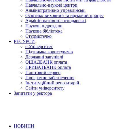
Навчально-наукові центри
Адміністративно-управлінські
Освітньо-виховний та науковий процес
Адміністративно-господарські
Наукові підрозділи
Наукова бібліотека
Студмістечко
РЕСУРСИ
е-Університет
Підтримка користувачів
Державні закупівлі
ОЩАДБАНК оплата
ПРИВАТБАНК оплата
Поштовий сервер
Програмне забезпечення
Інституційний репозитарій
Сайти університету
Запитати у ректора
НОВИНИ