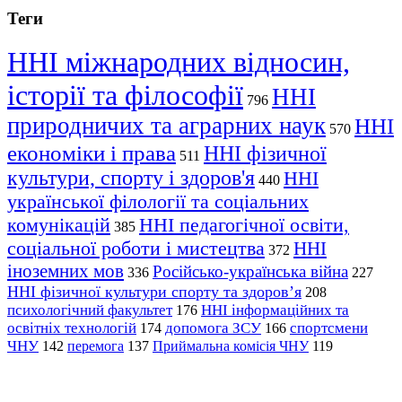
Теги
ННІ міжнародних відносин,
історії та філософії
ННІ
796
природничих та аграрних наук
ННІ
570
економіки і права
ННІ фізичної
511
культури, спорту і здоров'я
ННІ
440
української філології та соціальних
комунікацій
ННІ педагогічної освіти,
385
соціальної роботи і мистецтва
ННІ
372
іноземних мов
Російсько-українська війна
336
227
ННІ фізичної культури спорту та здоров’я
208
психологічний факультет
ННІ інформаційних та
176
освітніх технологій
допомога ЗСУ
спортсмени
174
166
ЧНУ
перемога
142
137
Приймальна комісія ЧНУ
119