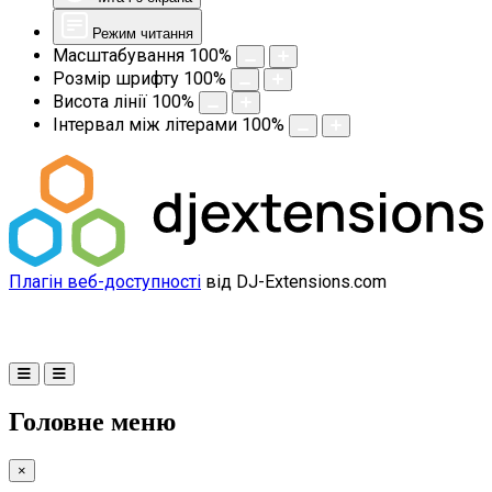
Режим читання
Масштабування
100
%
Розмір шрифту
100
%
Висота лінії
100
%
Інтервал між літерами
100
%
Плагін веб-доступності
від DJ-Extensions.com
Головне меню
×