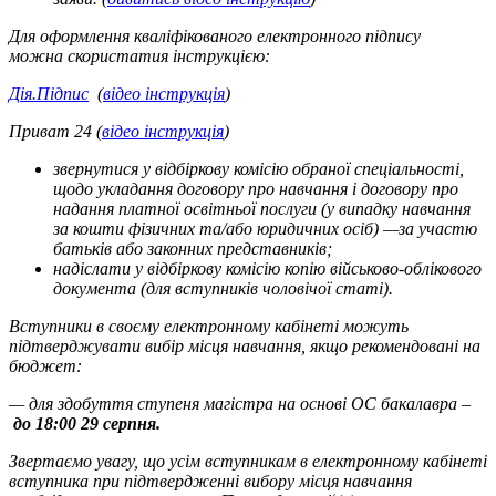
Для оформлення кваліфікованого електронного підпису
можна скористатия інструкцією:
Дія.Підпис
(
відео інструкція
)
Приват 24 (
відео інструкція
)
звернутися у відбіркову комісію обраної спеціальності,
щодо укладання договору про навчання і договору про
надання платної освітньої послуги (у випадку навчання
за кошти фізичних та/або юридичних осіб) —за участю
батьків або законних представників;
надіслати у відбіркову комісію копію військово-облікового
документа (для вступників чоловічої статі).
Вступники в своєму електронному кабінеті можуть
підтверджувати вибір місця навчання, якщо рекомендовані на
бюджет:
— для здобуття ступеня магістра на основі ОС бакалавра –
до 18:00 29 серпня.
Звертаємо увагу, що усім вступникам в електронному кабінеті
вступника при підтвердженні вибору місця навчання