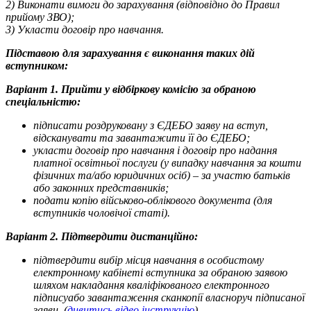
2) Виконати вимоги до зарахування (відповідно до Правил
прийому ЗВО);
3) Укласти договір про навчання.
Підставою для зарахування є виконання таких дій
вступником:
Варіант 1. Прийти у відбіркову комісію за обраною
спеціальністю:
підписати роздруковану з ЄДЕБО заяву на вступ,
відсканувати та завантажити її до ЄДЕБО;
укласти договір про навчання і договір про надання
платної освітньої послуги (у випадку навчання за кошти
фізичних та/або юридичних осіб) – за участю батьків
або законних представників;
подати копію військово-облікового документа (для
вступників чоловічої статі).
Варіант 2. Підтвердити дистанційно:
підтвердити вибір місця навчання в особистому
електронному кабінеті вступника за обраною заявою
шляхом накладання кваліфікованого електронного
підписуабо завантаження сканкопії власноруч підписаної
заяви. (
дивитись відео інструкцію
)