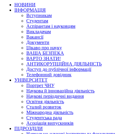
НОВИНИ
ІНФОРМАЦІЯ
Вступникам
Студентам
Аспірантам і науковцям
Викладачам
Вакансії
Документи
Цікаво про науку
ВАША БЕЗПЕКА
ВАРТО ЗНАТИ!
АНТИКОРУПЦІЙНА ДІЯЛЬНІСТЬ
Доступ до публічної інформації
Телефонний довідник
УНІВЕРСИТЕТ
Портрет ЧНУ
Наукова й інноваційна діяльність
Наукові періодичні видання
Освітня діяльність
Сталий розвиток
Міжнародна діяльність
Студентська рада
Асоціація випускників
ПІДРОЗДІЛИ
Навчально-наукові інститути та факультети