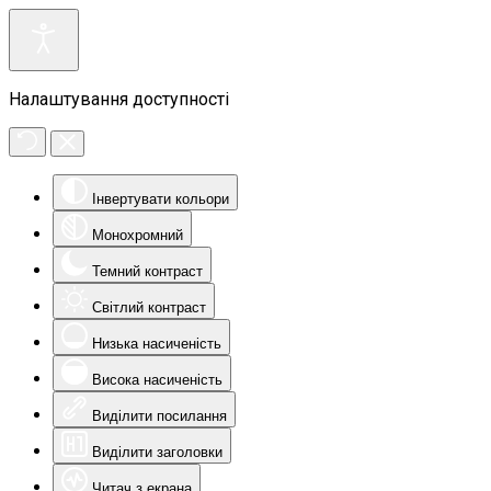
Налаштування доступності
Інвертувати кольори
Монохромний
Темний контраст
Світлий контраст
Низька насиченість
Висока насиченість
Виділити посилання
Виділити заголовки
Читач з екрана