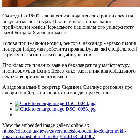
Сьогодні о 18:00 завершується подання електронних заяв на
вступ до магістратури. Про це йшлося на засіданні
приймальної комісії Черкаського національного університету
імені Богдана Хмельницького.
Голова приймальної комісії, ректор Олександр Черевко підбив
попередні підсумки роботи та проаналізував, які спеціальності
користуються попитом серед абітурієнтів.
Про кількість поданих заяв на бакалаврат та у магістратуру
проінформував Денис Дерев’янко, заступник відповідального
секретаря приймальної комісії.
А відповідальний секретар Людмила Смалиус розповіла про
алгоритм дій для виконання вимог до зарахування.
View the embedded image gallery online at:
https://cdu.edu.ua/news/zavershuietsia-podannia-elektronnykh-
zaiav-u-mahistraturu.html#sigProId581f4fb967