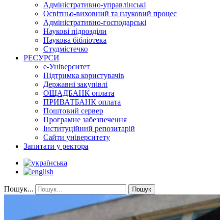
Адміністративно-управлінські
Освітньо-виховний та науковий процес
Адміністративно-господарські
Наукові підрозділи
Наукова бібліотека
Студмістечко
РЕСУРСИ
е-Університет
Підтримка користувачів
Державні закупівлі
ОЩАДБАНК оплата
ПРИВАТБАНК оплата
Поштовий сервер
Програмне забезпечення
Інституційний репозитарій
Сайти університету
Запитати у ректора
Пошук...
Пошук