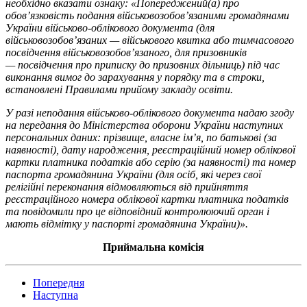
необхідно вказати ознаку: «Попереджений(а) про
обов’язковість подання військовозобов’язаними громадянами
України військово-облікового документа (для
військовозобов’язаних — військового квитка або тимчасового
посвідчення військовозобов’язаного, для призовників
— посвідчення про приписку до призовних дільниць) під час
виконання вимог до зарахування у порядку та в строки,
встановлені Правилами прийому закладу освіти.
У разі неподання військово-облікового документа надаю згоду
на передання до Міністерства оборони України наступних
персональних даних: прізвище, власне ім’я, по батькові (за
наявності), дату народження, реєстраційний номер облікової
картки платника податків або серію (за наявності) та номер
паспорта громадянина України (для осіб, які через свої
релігійні переконання відмовляються від прийняття
реєстраційного номера облікової картки платника податків
та повідомили про це відповідний контролюючий орган і
мають відмітку у паспорті громадянина України)».
Приймальна комісія
Попередня
Наступна