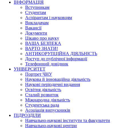
ІНФОРМАЦІЯ
Вступникам
Студентам
Аспірантам і науковцям
Викладачам
Вакансії
Документи
Цікаво про науку
ВАША БЕЗПЕКА
ВАРТО ЗНАТИ!
АНТИКОРУПЦІЙНА ДІЯЛЬНІСТЬ
Доступ до публічної інформації
Телефонний довідник
УНІВЕРСИТЕТ
Портрет ЧНУ
Наукова й інноваційна діяльність
Наукові періодичні видання
Освітня діяльність
Сталий розвиток
Міжнародна діяльність
Студентська рада
Асоціація випускників
ПІДРОЗДІЛИ
Навчально-наукові інститути та факультети
Навчально-наукові центри