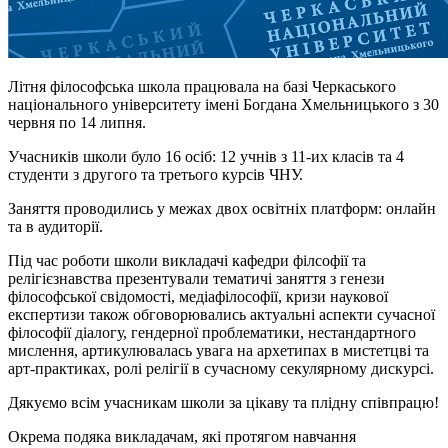
Літня філософська школа працювала на базі Черкаського
національного університету імені Богдана Хмельницького з 30
червня по 14 липня.
Учасників школи було 16 осіб: 12 учнів з 11-их класів та 4
студенти з другого та третього курсів ЧНУ.
Заняття проводились у межах двох освітніх платформ: онлайн
та в аудиторії.
Під час роботи школи викладачі кафедри філсофії та
релігієзнавства презентували тематичі заняття з генези
філософської свідомості, медіафілософії, кризи наукової
експертизи також обговорювались актуальні аспекти сучасної
філософії діалогу, гендерної проблематики, нестандартного
мислення, артикулювалась увага на архетипах в мистетцві та
арт-практиках, ролі релігії в сучасному секулярному дискурсі.
Дякуємо всім учасникам школи за цікаву та плідну співпрацю!
Окрема подяка викладачам, які протягом навчання