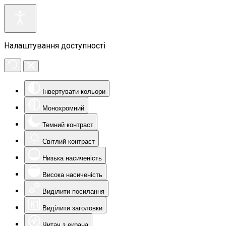
Налаштування доступності
Інвертувати кольори
Монохромний
Темний контраст
Світлий контраст
Низька насиченість
Висока насиченість
Виділити посилання
Виділити заголовки
Читач з екрана