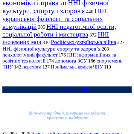
економіки і права
ННІ фізичної
511
культури, спорту і здоров'я
ННІ
440
української філології та соціальних
комунікацій
ННІ педагогічної освіти,
385
соціальної роботи і мистецтва
ННІ
372
іноземних мов
Російсько-українська війна
336
227
ННІ фізичної культури спорту та здоров’я
208
психологічний факультет
ННІ інформаційних та
176
освітніх технологій
допомога ЗСУ
спортсмени
174
166
ЧНУ
перемога
142
137
Приймальна комісія ЧНУ
119
АРХІВ НОВИН
© 2006 - 2026
Черкаський національний університет імені