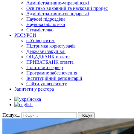
Адміністративно-управлінські
Освітньо-виховний та науковий процес
Адміністративно-господарські
Наукові підрозділи
Наукова бібліотека
Студмістечко
РЕСУРСИ
е-Університет
Підтримка користувачів
Державні закупівлі
ОЩАДБАНК оплата
ПРИВАТБАНК оплата
Поштовий сервер
Програмне забезпечення
Інституційний репозитарій
Сайти університету
Запитати у ректора
Пошук...
Пошук