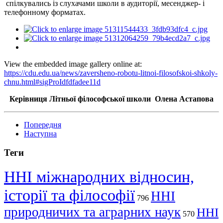
спілкувались із слухачами школи в аудиторії, месенджер- і
телефонному форматах.
View the embedded image gallery online at:
https://cdu.edu.ua/news/zaversheno-robotu-litnoi-filosofskoi-shkoly-
chnu.html#sigProIdfdfadee11d
Керівниця Літньої філософської школи Олена Астапова
Попередня
Наступна
Теги
ННІ міжнародних відносин,
історії та філософії
ННІ
796
природничих та аграрних наук
ННІ
570