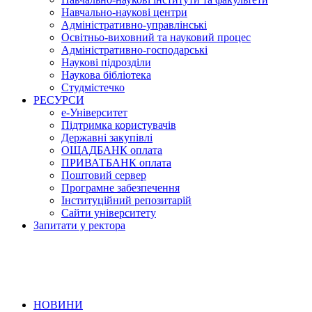
Навчально-наукові центри
Адміністративно-управлінські
Освітньо-виховний та науковий процес
Адміністративно-господарські
Наукові підрозділи
Наукова бібліотека
Студмістечко
РЕСУРСИ
е-Університет
Підтримка користувачів
Державні закупівлі
ОЩАДБАНК оплата
ПРИВАТБАНК оплата
Поштовий сервер
Програмне забезпечення
Інституційний репозитарій
Сайти університету
Запитати у ректора
НОВИНИ