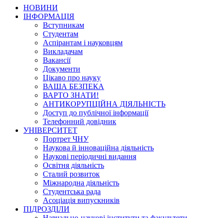
НОВИНИ
ІНФОРМАЦІЯ
Вступникам
Студентам
Аспірантам і науковцям
Викладачам
Вакансії
Документи
Цікаво про науку
ВАША БЕЗПЕКА
ВАРТО ЗНАТИ!
АНТИКОРУПЦІЙНА ДІЯЛЬНІСТЬ
Доступ до публічної інформації
Телефонний довідник
УНІВЕРСИТЕТ
Портрет ЧНУ
Наукова й інноваційна діяльність
Наукові періодичні видання
Освітня діяльність
Сталий розвиток
Міжнародна діяльність
Студентська рада
Асоціація випускників
ПІДРОЗДІЛИ
Навчально-наукові інститути та факультети