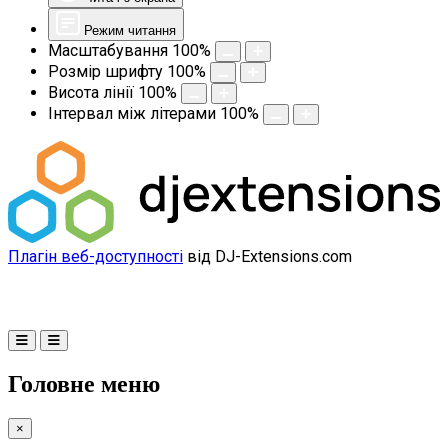
Режим читання
Масштабування
100
%
Розмір шрифту
100
%
Висота лінії
100
%
Інтервал між літерами
100
%
Плагін веб-доступності
від DJ-Extensions.com
Головне меню
×