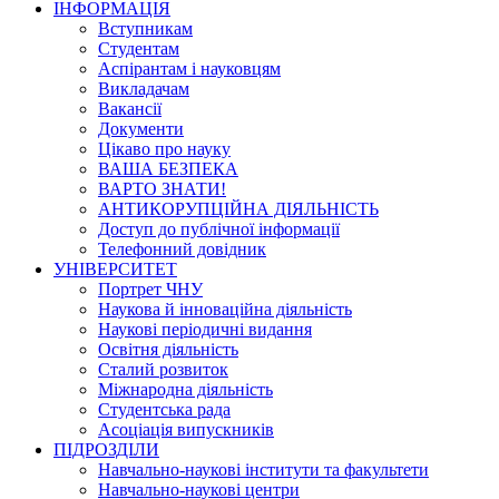
ІНФОРМАЦІЯ
Вступникам
Студентам
Аспірантам і науковцям
Викладачам
Вакансії
Документи
Цікаво про науку
ВАША БЕЗПЕКА
ВАРТО ЗНАТИ!
АНТИКОРУПЦІЙНА ДІЯЛЬНІСТЬ
Доступ до публічної інформації
Телефонний довідник
УНІВЕРСИТЕТ
Портрет ЧНУ
Наукова й інноваційна діяльність
Наукові періодичні видання
Освітня діяльність
Сталий розвиток
Міжнародна діяльність
Студентська рада
Асоціація випускників
ПІДРОЗДІЛИ
Навчально-наукові інститути та факультети
Навчально-наукові центри