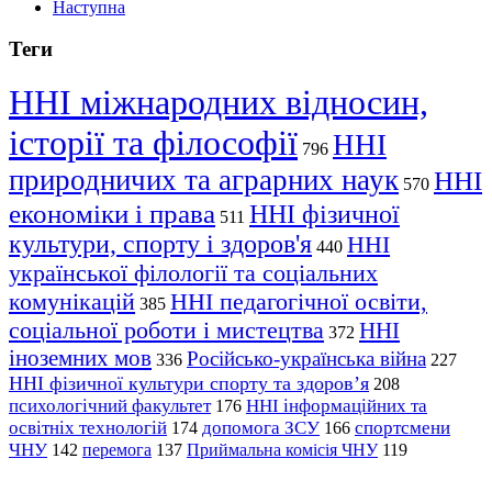
Наступна
Теги
ННІ міжнародних відносин,
історії та філософії
ННІ
796
природничих та аграрних наук
ННІ
570
економіки і права
ННІ фізичної
511
культури, спорту і здоров'я
ННІ
440
української філології та соціальних
комунікацій
ННІ педагогічної освіти,
385
соціальної роботи і мистецтва
ННІ
372
іноземних мов
Російсько-українська війна
336
227
ННІ фізичної культури спорту та здоров’я
208
психологічний факультет
ННІ інформаційних та
176
освітніх технологій
допомога ЗСУ
спортсмени
174
166
ЧНУ
перемога
142
137
Приймальна комісія ЧНУ
119