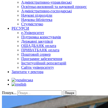
Адміністративно-управлінські
Освітньо-виховний та науковий процес
Адміністративно-господарські
Наукові підрозділи
Наукова бібліотека
Студмістечко
РЕСУРСИ
е-Університет
Підтримка користувачів
Державні закупівлі
ОЩАДБАНК оплата
ПРИВАТБАНК оплата
Поштовий сервер
Програмне забезпечення
Інституційний репозитарій
Сайти університету
Запитати у ректора
Пошук...
Пошук