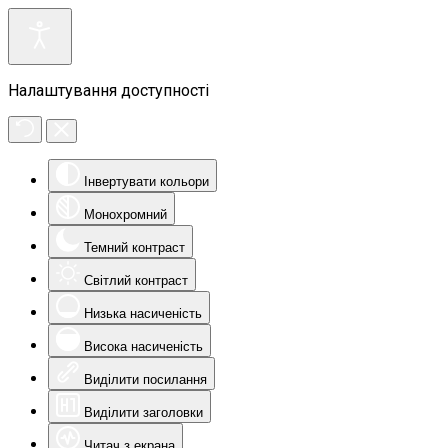
Налаштування доступності
Інвертувати кольори
Монохромний
Темний контраст
Світлий контраст
Низька насиченість
Висока насиченість
Виділити посилання
Виділити заголовки
Читач з екрана