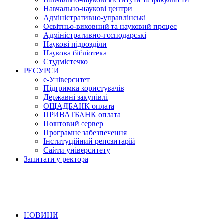
Навчально-наукові центри
Адміністративно-управлінські
Освітньо-виховний та науковий процес
Адміністративно-господарські
Наукові підрозділи
Наукова бібліотека
Студмістечко
РЕСУРСИ
е-Університет
Підтримка користувачів
Державні закупівлі
ОЩАДБАНК оплата
ПРИВАТБАНК оплата
Поштовий сервер
Програмне забезпечення
Інституційний репозитарій
Сайти університету
Запитати у ректора
НОВИНИ