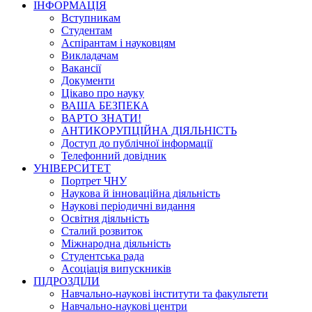
ІНФОРМАЦІЯ
Вступникам
Студентам
Аспірантам і науковцям
Викладачам
Вакансії
Документи
Цікаво про науку
ВАША БЕЗПЕКА
ВАРТО ЗНАТИ!
АНТИКОРУПЦІЙНА ДІЯЛЬНІСТЬ
Доступ до публічної інформації
Телефонний довідник
УНІВЕРСИТЕТ
Портрет ЧНУ
Наукова й інноваційна діяльність
Наукові періодичні видання
Освітня діяльність
Сталий розвиток
Міжнародна діяльність
Студентська рада
Асоціація випускників
ПІДРОЗДІЛИ
Навчально-наукові інститути та факультети
Навчально-наукові центри