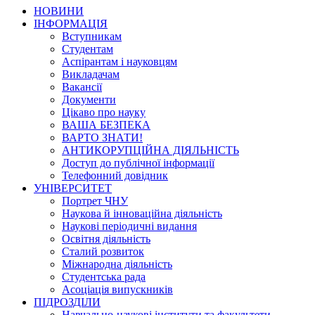
НОВИНИ
ІНФОРМАЦІЯ
Вступникам
Студентам
Аспірантам і науковцям
Викладачам
Вакансії
Документи
Цікаво про науку
ВАША БЕЗПЕКА
ВАРТО ЗНАТИ!
АНТИКОРУПЦІЙНА ДІЯЛЬНІСТЬ
Доступ до публічної інформації
Телефонний довідник
УНІВЕРСИТЕТ
Портрет ЧНУ
Наукова й інноваційна діяльність
Наукові періодичні видання
Освітня діяльність
Сталий розвиток
Міжнародна діяльність
Студентська рада
Асоціація випускників
ПІДРОЗДІЛИ
Навчально-наукові інститути та факультети