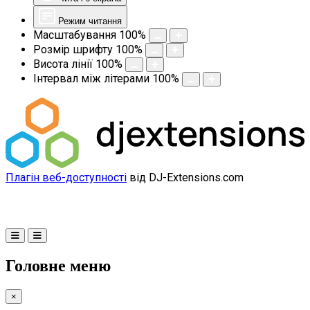
Режим читання
Масштабування
100
%
Розмір шрифту
100
%
Висота лінії
100
%
Інтервал між літерами
100
%
Плагін веб-доступності
від DJ-Extensions.com
Головне меню
×