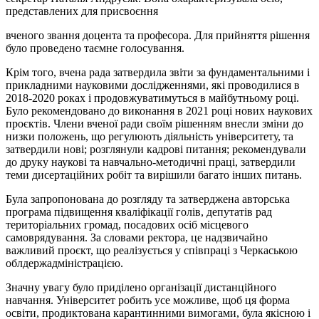
представлених для присвоєння
вченого звання доцента та професора. Для прийняття рішення
було проведено таємне голосування.
Крім того, вчена рада затвердила звіти за фундаментальними і
прикладними науковими дослідженнями, які проводилися в
2018-2020 роках і продовжуватимуться в майбутньому році.
Було рекомендовано до виконання в 2021 році нових наукових
проєктів. Члени вченої ради своїм рішенням внесли зміни до
низки положень, що регулюють діяльність університету, та
затвердили нові; розглянули кадрові питання; рекомендували
до друку наукові та навчально-методичні праці, затвердили
теми дисертаційних робіт та вирішили багато інших питань.
Була запропонована до розгляду та затверджена авторська
програма підвищення кваліфікації голів, депутатів рад
територіальних громад, посадових осіб місцевого
самоврядування. За словами ректора, це надзвичайно
важливий проєкт, що реалізується у співпраці з Черкаською
облдержадміністрацією.
Значну увагу було приділено організації дистанційного
навчання. Університет робить усе можливе, щоб ця форма
освіти, продиктована карантинними вимогами, була якісною і