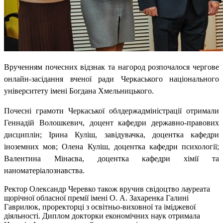
Врученням почесних відзнак та нагород розпочалося чергове
онлайн-засідання вченої ради Черкаського національного
університету імені Богдана Хмельницького.
Почесні грамоти Черкаської облдержадміністрації отримали
Геннадій Волошкевич, доцент кафедри державно-правових
дисциплін; Ірина Куліш, завідувачка, доцентка кафедри
іноземних мов; Олена Куліш, доцентка кафедри психології;
Валентина Мінаєва, доцентка кафедри хімії та
наноматеріалознавства.
Ректор Олександр Черевко також вручив свідоцтво лауреата
щорічної обласної премії імені О. А. Захаренка Галині
Гаврилюк, проректорці з освітньо-виховної та іміджевої
діяльності. Диплом докторки економічних наук отримала