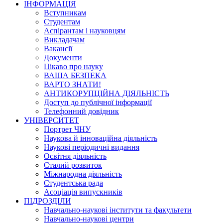
ІНФОРМАЦІЯ
Вступникам
Студентам
Аспірантам і науковцям
Викладачам
Вакансії
Документи
Цікаво про науку
ВАША БЕЗПЕКА
ВАРТО ЗНАТИ!
АНТИКОРУПЦІЙНА ДІЯЛЬНІСТЬ
Доступ до публічної інформації
Телефонний довідник
УНІВЕРСИТЕТ
Портрет ЧНУ
Наукова й інноваційна діяльність
Наукові періодичні видання
Освітня діяльність
Сталий розвиток
Міжнародна діяльність
Студентська рада
Асоціація випускників
ПІДРОЗДІЛИ
Навчально-наукові інститути та факультети
Навчально-наукові центри