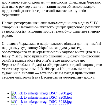
доступною всім студентам, — наголосив Олександр Черевко.
Для цього ректор ставив питання перед обласною владою
щодо необхідності інтернетизації населених пунктів
Черкащини.
На часі реформування навчально-методичного відділу ЧНУ і
створення Навчально-наукового центру цифрового розвитку
та якості освіти. Рішення про це також було ухвалене вченою
радою.
Спільнота Черкаського національного віддала данину пам’яті
народному художнику України, завідувачу кафедри
образотворчого та декоративно-прикладного мистецтва ЧНУ
Івану Фізеру. Було прийнято рішення ініціювати присвоєння
одній із вулиць міста його ім’я. Буде запропоновано
Черкаській обласній раді та облдержадміністрації запровадити
мистецьку премію ім. І. В. Фізера, а Національній спілці
художників України — встановити на фасаді приміщення
творчої майстерні Івана Васильовича меморіальну дошку.