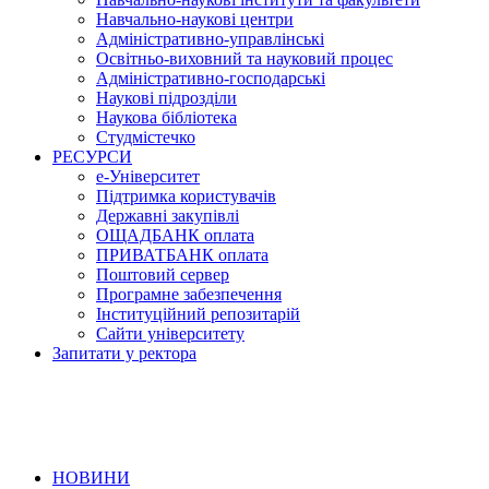
Навчально-наукові центри
Адміністративно-управлінські
Освітньо-виховний та науковий процес
Адміністративно-господарські
Наукові підрозділи
Наукова бібліотека
Студмістечко
РЕСУРСИ
е-Університет
Підтримка користувачів
Державні закупівлі
ОЩАДБАНК оплата
ПРИВАТБАНК оплата
Поштовий сервер
Програмне забезпечення
Інституційний репозитарій
Сайти університету
Запитати у ректора
НОВИНИ