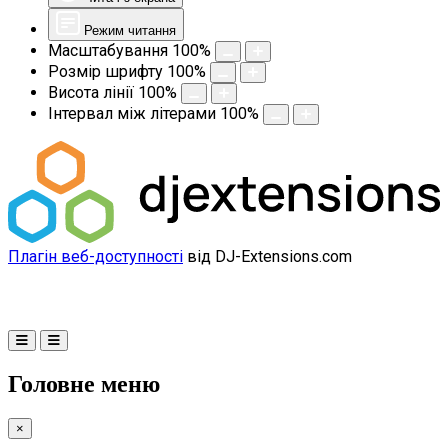
Режим читання
Масштабування
100
%
Розмір шрифту
100
%
Висота лінії
100
%
Інтервал між літерами
100
%
Плагін веб-доступності
від DJ-Extensions.com
Головне меню
×