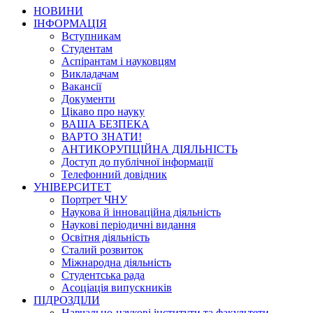
НОВИНИ
ІНФОРМАЦІЯ
Вступникам
Студентам
Аспірантам і науковцям
Викладачам
Вакансії
Документи
Цікаво про науку
ВАША БЕЗПЕКА
ВАРТО ЗНАТИ!
АНТИКОРУПЦІЙНА ДІЯЛЬНІСТЬ
Доступ до публічної інформації
Телефонний довідник
УНІВЕРСИТЕТ
Портрет ЧНУ
Наукова й інноваційна діяльність
Наукові періодичні видання
Освітня діяльність
Сталий розвиток
Міжнародна діяльність
Студентська рада
Асоціація випускників
ПІДРОЗДІЛИ
Навчально-наукові інститути та факультети