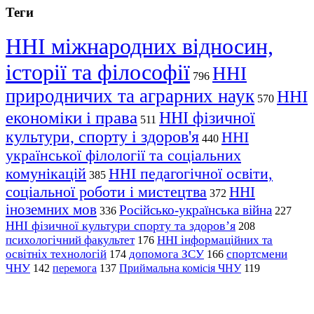
Теги
ННІ міжнародних відносин,
історії та філософії
ННІ
796
природничих та аграрних наук
ННІ
570
економіки і права
ННІ фізичної
511
культури, спорту і здоров'я
ННІ
440
української філології та соціальних
комунікацій
ННІ педагогічної освіти,
385
соціальної роботи і мистецтва
ННІ
372
іноземних мов
Російсько-українська війна
336
227
ННІ фізичної культури спорту та здоров’я
208
психологічний факультет
ННІ інформаційних та
176
освітніх технологій
допомога ЗСУ
спортсмени
174
166
ЧНУ
перемога
142
137
Приймальна комісія ЧНУ
119