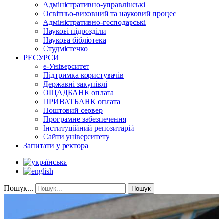
Адміністративно-управлінські
Освітньо-виховний та науковий процес
Адміністративно-господарські
Наукові підрозділи
Наукова бібліотека
Студмістечко
РЕСУРСИ
е-Університет
Підтримка користувачів
Державні закупівлі
ОЩАДБАНК оплата
ПРИВАТБАНК оплата
Поштовий сервер
Програмне забезпечення
Інституційний репозитарій
Сайти університету
Запитати у ректора
Пошук...
Пошук