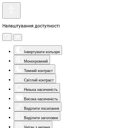
Налаштування доступності
Інвертувати кольори
Монохромний
Темний контраст
Світлий контраст
Низька насиченість
Висока насиченість
Виділити посилання
Виділити заголовки
Читач з екрана