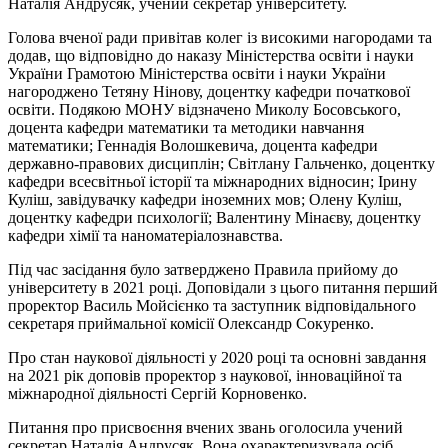
Наталія Андрусяк, учений секретар університету.
Голова вченої ради привітав колег із високими нагородами та
додав, що відповідно до наказу Міністерства освіти і науки
України Грамотою Міністерства освіти і науки України
нагороджено Тетяну Нінову, доцентку кафедри початкової
освіти. Подякою МОНУ відзначено Миколу Босовського,
доцента кафедри математики та методики навчання
математики; Геннадія Волошкевича, доцента кафедри
державно-правових дисциплін; Світлану Гальченко, доцентку
кафедри всесвітньої історії та міжнародних відносин; Ірину
Куліш, завідувачку кафедри іноземних мов; Олену Куліш,
доцентку кафедри психології; Валентину Мінаєву, доцентку
кафедри хімії та наноматеріалознавства.
Під час засідання було затверджено Правила прийому до
університету в 2021 році. Доповідали з цього питання перший
проректор Василь Мойсієнко та заступник відповідального
секретаря приймальної комісії Олександр Сокуренко.
Про стан наукової діяльності у 2020 році та основні завдання
на 2021 рік доповів проректор з наукової, інноваційної та
міжнародної діяльності Сергій Корновенко.
Питання про присвоєння вчених звань оголосила учений
секретар Наталія Андрусяк. Вона охарактеризувала осіб,