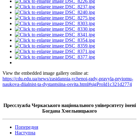
View the embedded image gallery online at:
https://cdu.edu.ua/news/zasidannia-vchenoi-rady-pravyla-pryiomu-
naukova-diialnist-ta-dystantsiina-osvita.html#sigProId1c321d2774
Пресслужба Черкаського національного університету імені
Богдана Хмельницького
Попередня
Наступна