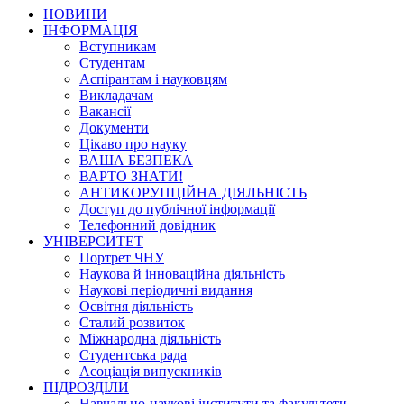
НОВИНИ
ІНФОРМАЦІЯ
Вступникам
Студентам
Аспірантам і науковцям
Викладачам
Вакансії
Документи
Цікаво про науку
ВАША БЕЗПЕКА
ВАРТО ЗНАТИ!
АНТИКОРУПЦІЙНА ДІЯЛЬНІСТЬ
Доступ до публічної інформації
Телефонний довідник
УНІВЕРСИТЕТ
Портрет ЧНУ
Наукова й інноваційна діяльність
Наукові періодичні видання
Освітня діяльність
Сталий розвиток
Міжнародна діяльність
Студентська рада
Асоціація випускників
ПІДРОЗДІЛИ
Навчально-наукові інститути та факультети