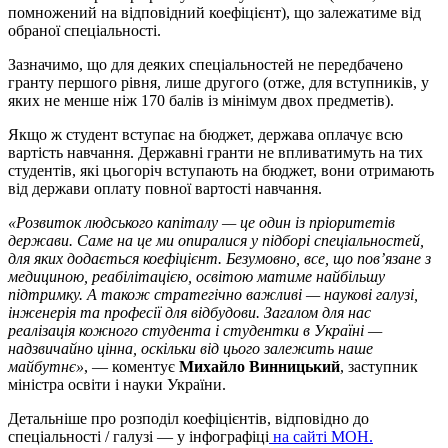
помножений на відповідний коефіцієнт), що залежатиме від
обраної спеціальності.
Зазначимо, що для деяких спеціальностей не передбачено
гранту першого рівня, лише другого (отже, для вступників, у
яких не менше ніж 170 балів із мінімум двох предметів).
Якщо ж студент вступає на бюджет, держава оплачує всю
вартість навчання. Державні гранти не впливатимуть на тих
студентів, які цьогоріч вступають на бюджет, вони отримають
від держави оплату повної вартості навчання.
«Розвиток людського капіталу — це один із пріоритетів
держави. Саме на це ми опиралися у підборі спеціальностей,
для яких додається коефіцієнт. Безумовно, все, що повʼязане з
медициною, реабілітацією, освітою матиме найбільшу
підтримку. А також стратегічно важливі — наукові галузі,
інженерія та професії для відбудови. Загалом для нас
реалізація кожного студента і студентки в Україні —
надзвичайно цінна, оскільки від цього залежить наше
майбутнє»
, — коментує
Михайло Винницький
, заступник
міністра освіти і науки України.
Детальніше про розподіл коефіцієнтів, відповідно до
спеціальності / галузі — у інфографіці
на сайті МОН.