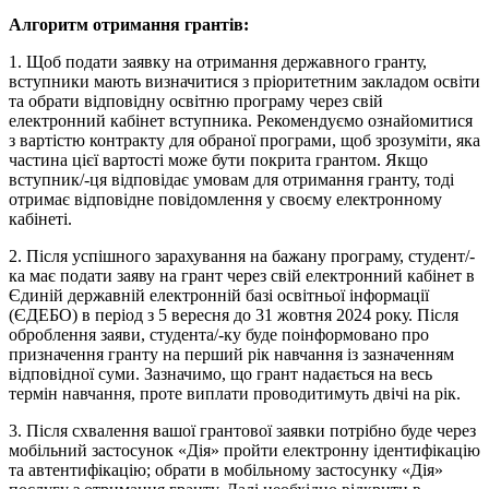
Алгоритм отримання грантів:
1. Щоб подати заявку на отримання державного гранту,
вступники мають визначитися з пріоритетним закладом освіти
та обрати відповідну освітню програму через свій
електронний кабінет вступника. Рекомендуємо ознайомитися
з вартістю контракту для обраної програми, щоб зрозуміти, яка
частина цієї вартості може бути покрита грантом. Якщо
вступник/-ця відповідає умовам для отримання гранту, тоді
отримає відповідне повідомлення у своєму електронному
кабінеті.
2. Після успішного зарахування на бажану програму, студент/-
ка має подати заяву на грант через свій електронний кабінет в
Єдиній державній електронній базі освітньої інформації
(ЄДЕБО) в період з 5 вересня до 31 жовтня 2024 року. Після
оброблення заяви, студента/-ку буде поінформовано про
призначення гранту на перший рік навчання із зазначенням
відповідної суми. Зазначимо, що грант надається на весь
термін навчання, проте виплати проводитимуть двічі на рік.
3. Після схвалення вашої грантової заявки потрібно буде через
мобільний застосунок «Дія» пройти електронну ідентифікацію
та автентифікацію; обрати в мобільному застосунку «Дія»