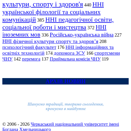
культури, спорту і здоров'я
ННІ
440
української філології та соціальних
комунікацій
ННІ педагогічної освіти,
385
соціальної роботи і мистецтва
ННІ
372
іноземних мов
Російсько-українська війна
336
227
ННІ фізичної культури спорту та здоров’я
208
психологічний факультет
ННІ інформаційних та
176
освітніх технологій
допомога ЗСУ
спортсмени
174
166
ЧНУ
перемога
142
137
Приймальна комісія ЧНУ
119
АРХІВ НОВИН
© 2006 - 2026
Черкаський національний університет імені
Богдана Хмельницького