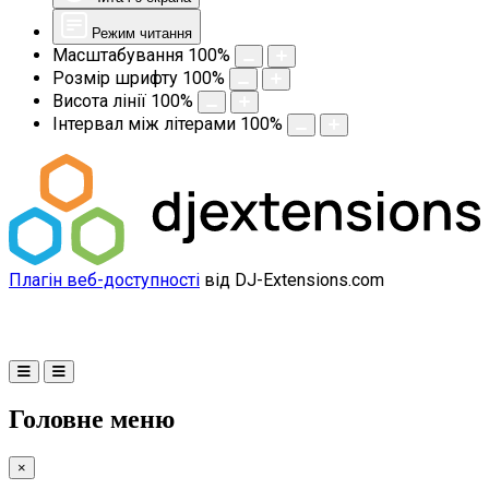
Режим читання
Масштабування
100
%
Розмір шрифту
100
%
Висота лінії
100
%
Інтервал між літерами
100
%
Плагін веб-доступності
від DJ-Extensions.com
Головне меню
×