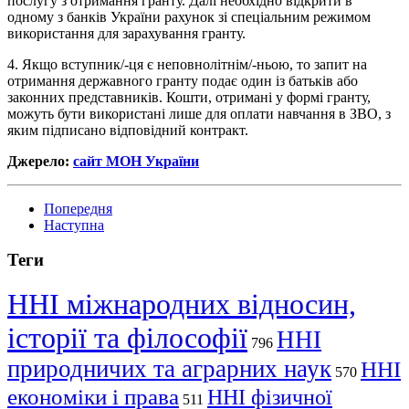
послугу з отримання гранту. Далі необхідно відкрити в
одному з банків України рахунок зі спеціальним режимом
використання для зарахування гранту.
4. Якщо вступник/-ця є неповнолітнім/-ньою, то запит на
отримання державного гранту подає один із батьків або
законних представників. Кошти, отримані у формі гранту,
можуть бути використані лише для оплати навчання в ЗВО, з
яким підписано відповідний контракт.
Джерело:
сайт МОН України
Попередня
Наступна
Теги
ННІ міжнародних відносин,
історії та філософії
ННІ
796
природничих та аграрних наук
ННІ
570
економіки і права
ННІ фізичної
511