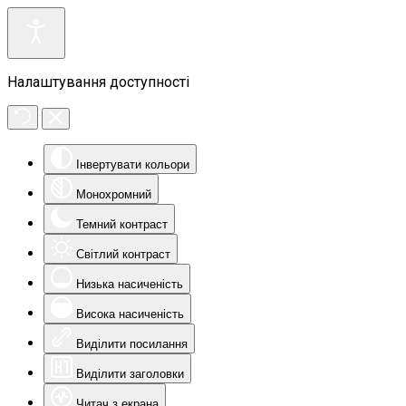
Налаштування доступності
Інвертувати кольори
Монохромний
Темний контраст
Світлий контраст
Низька насиченість
Висока насиченість
Виділити посилання
Виділити заголовки
Читач з екрана