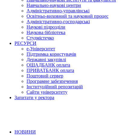
Навчально-наукові центри
Адміністративно-управлінські
Освітньо-виховний та науковий процес
Адміністративно-господарські
Наукові підрозділи
Наукова бібліотека
Студмістечко
РЕСУРСИ
е-Університет
Підтримка користувачів
Державні закупівлі
ОЩАДБАНК оплата
ПРИВАТБАНК оплата
Поштовий сервер
Програмне забезпечення
Інституційний репозитарій
Сайти університету
Запитати у ректора
НОВИНИ