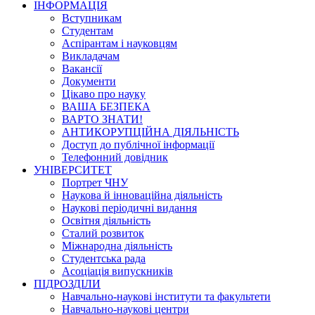
ІНФОРМАЦІЯ
Вступникам
Студентам
Аспірантам і науковцям
Викладачам
Вакансії
Документи
Цікаво про науку
ВАША БЕЗПЕКА
ВАРТО ЗНАТИ!
АНТИКОРУПЦІЙНА ДІЯЛЬНІСТЬ
Доступ до публічної інформації
Телефонний довідник
УНІВЕРСИТЕТ
Портрет ЧНУ
Наукова й інноваційна діяльність
Наукові періодичні видання
Освітня діяльність
Сталий розвиток
Міжнародна діяльність
Студентська рада
Асоціація випускників
ПІДРОЗДІЛИ
Навчально-наукові інститути та факультети
Навчально-наукові центри