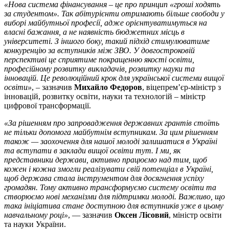
«Нова система фінансування – це про принцип «гроші ходять
за студентом». Так абітурієнти отримають більше свободи у
виборі майбутньої професії, адже орієнтуватимуться на
власні бажання, а не наявність бюджетних місць в
університеті. З іншого боку, такий підхід стимулюватиме
конкуренцію за вступників між ЗВО. У довгостроковій
перспективі це сприятиме покращенню якості освіти,
професійному розвитку викладачів, розвитку науки та
інновацій. Це революційний крок для української системи вищої
освіти»
, – зазначив
Михайло Федоров
, віцепрем’єр-міністр з
інновацій, розвитку освіти, науки та технологій – міністр
цифрової трансформації.
«За рішенням про запровадження державних грантів стоїть
не тільки допомога майбутнім вступникам. За цим рішенням
також — заохочення для нашої молоді залишатися в Україні
та вступати в заклади вищої освіти тут. І ми, як
представники держави, активно працюємо над тим, щоб
кожен і кожна змогли реалізувати свій потенціал в Україні,
щоб держава стала інструментом для досягнення успіху
громадян. Тому активно трансформуємо систему освіти та
створюємо нові механізми для підтримки молоді. Важливо, що
така ініціатива стане доступною для вступників уже в цьому
навчальному році»
, — зазначив
Оксен Лісовий
, міністр освіти
та науки України.