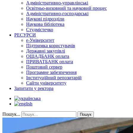
Адміністративно-управлінські
Освітньо-виховний та науковий процес
Адміністративно-господарські
Наукові підрозділи
Наукова бібліотека
Студмістечко
РЕСУРСИ
е-Університет
Підтримка користувачів
Державні закупівлі
ОЩАДБАНК оплата
ПРИВАТБАНК оплата
Поштовий сервер
Програмне забезпечення
Інституційний репозитарій
Сайти університету
Запитати у ректора
Пошук...
Пошук