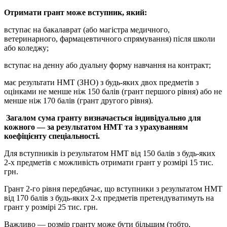
Отримати грант може вступник, який:
вступає на бакалаврат (або магістра медичного,
ветеринарного, фармацевтичного спрямування) після школи
або коледжу;
вступає на денну або дуальну форму навчання на контракт;
має результати НМТ (ЗНО) з будь-яких двох предметів з
оцінками не менше ніж 150 балів (грант першого рівня) або не
менше ніж 170 балів (грант другого рівня).
Загалом сума гранту визначається індивідуально для
кожного — за результатом НМТ та з урахуванням
коефіцієнту спеціальності.
Для вступників із результатом НМТ від 150 балів з будь-яких
2-х предметів є можливість отримати грант у розмірі 15 тис.
грн.
Грант 2-го рівня передбачає, що вступники з результатом НМТ
від 170 балів з будь-яких 2-х предметів претендуватимуть на
грант у розмірі 25 тис. грн.
Важливо — розмір гранту може бути більшим (тобто,