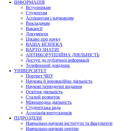
ІНФОРМАЦІЯ
Вступникам
Студентам
Аспірантам і науковцям
Викладачам
Вакансії
Документи
Цікаво про науку
ВАША БЕЗПЕКА
ВАРТО ЗНАТИ!
АНТИКОРУПЦІЙНА ДІЯЛЬНІСТЬ
Доступ до публічної інформації
Телефонний довідник
УНІВЕРСИТЕТ
Портрет ЧНУ
Наукова й інноваційна діяльність
Наукові періодичні видання
Освітня діяльність
Сталий розвиток
Міжнародна діяльність
Студентська рада
Асоціація випускників
ПІДРОЗДІЛИ
Навчально-наукові інститути та факультети
Навчально-наукові центри