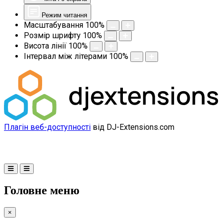
Режим читання
Масштабування
100
%
Розмір шрифту
100
%
Висота лінії
100
%
Інтервал між літерами
100
%
Плагін веб-доступності
від DJ-Extensions.com
Головне меню
×