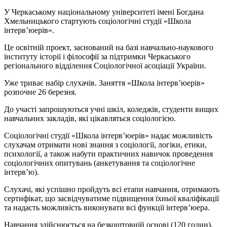
У Черкаському національному університеті імені Богдана
Хмельницького стартують соціологічні студії «Школа
інтерв’юерів».
Це освітній проект, заснований на базі навчально-наукового
інституту історії і філософії за підтримки Черкаського
регіонального відділення Соціологічної асоціації України.
Уже триває набір слухачів. Заняття «Школа інтерв’юерів»
розпочне 26 березня.
До участі запрошуються учні шкіл, коледжів, студенти вищих
навчальних закладів, які цікавляться соціологією.
Соціологічні студії «Школа інтерв’юерів» надає можливість
слухачам отримати нові знання з соціології, логіки, етики,
психології, а також набути практичних навичок проведення
соціологічних опитувань (анкетування та соціологічне
інтерв’ю).
Слухачі, які успішно пройдуть всі етапи навчання, отримають
сертифікат, що засвідчуватиме підвищення їхньої кваліфікації
та надасть можливість виконувати всі функції інтерв’юера.
Навчання здійснюється на безкоштовній основі (120 годин).