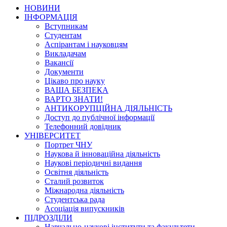
НОВИНИ
ІНФОРМАЦІЯ
Вступникам
Студентам
Аспірантам і науковцям
Викладачам
Вакансії
Документи
Цікаво про науку
ВАША БЕЗПЕКА
ВАРТО ЗНАТИ!
АНТИКОРУПЦІЙНА ДІЯЛЬНІСТЬ
Доступ до публічної інформації
Телефонний довідник
УНІВЕРСИТЕТ
Портрет ЧНУ
Наукова й інноваційна діяльність
Наукові періодичні видання
Освітня діяльність
Сталий розвиток
Міжнародна діяльність
Студентська рада
Асоціація випускників
ПІДРОЗДІЛИ
Навчально-наукові інститути та факультети