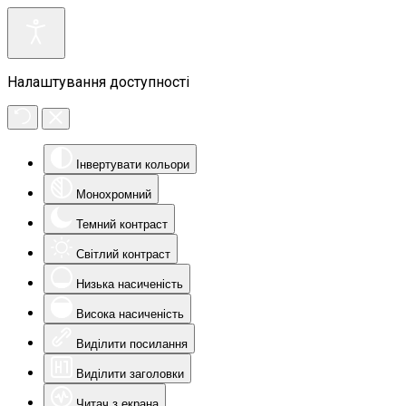
Налаштування доступності
Інвертувати кольори
Монохромний
Темний контраст
Світлий контраст
Низька насиченість
Висока насиченість
Виділити посилання
Виділити заголовки
Читач з екрана