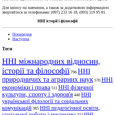
Для запису на навчання, а також за додатковою інформацією
звертайтеся за телефонами: (097) 233 16 18, (093) 119 95 81.
ННІ історії і філософії
Попередня
Наступна
Теги
ННІ міжнародних відносин,
історії та філософії
ННІ
796
природничих та аграрних наук
ННІ
570
економіки і права
ННІ фізичної
511
культури, спорту і здоров'я
ННІ
440
української філології та соціальних
комунікацій
ННІ педагогічної освіти,
385
соціальної роботи і мистецтва
ННІ
372