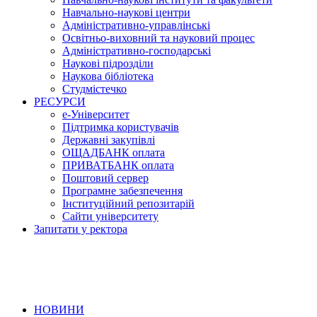
Навчально-наукові центри
Адміністративно-управлінські
Освітньо-виховний та науковий процес
Адміністративно-господарські
Наукові підрозділи
Наукова бібліотека
Студмістечко
РЕСУРСИ
е-Університет
Підтримка користувачів
Державні закупівлі
ОЩАДБАНК оплата
ПРИВАТБАНК оплата
Поштовий сервер
Програмне забезпечення
Інституційний репозитарій
Сайти університету
Запитати у ректора
НОВИНИ