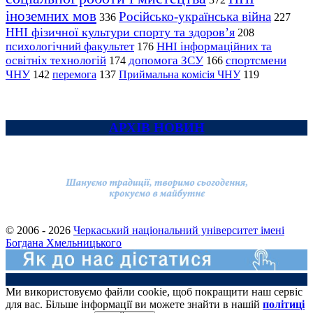
іноземних мов
Російсько-українська війна
336
227
ННІ фізичної культури спорту та здоров’я
208
психологічний факультет
ННІ інформаційних та
176
освітніх технологій
допомога ЗСУ
спортсмени
174
166
ЧНУ
перемога
142
137
Приймальна комісія ЧНУ
119
АРХІВ НОВИН
© 2006 - 2026
Черкаський національний університет імені
Богдана Хмельницького
Ми використовуємо файли cookie, щоб покращити наш сервіс
для вас. Більше інформації ви можете знайти в нашій
політиці