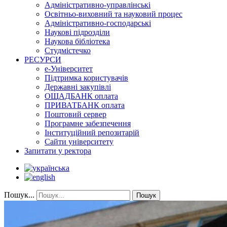
Адміністративно-управлінські
Освітньо-виховний та науковий процес
Адміністративно-господарські
Наукові підрозділи
Наукова бібліотека
Студмістечко
РЕСУРСИ
е-Університет
Підтримка користувачів
Державні закупівлі
ОЩАДБАНК оплата
ПРИВАТБАНК оплата
Поштовий сервер
Програмне забезпечення
Інституційний репозитарій
Сайти університету
Запитати у ректора
Пошук...
Пошук