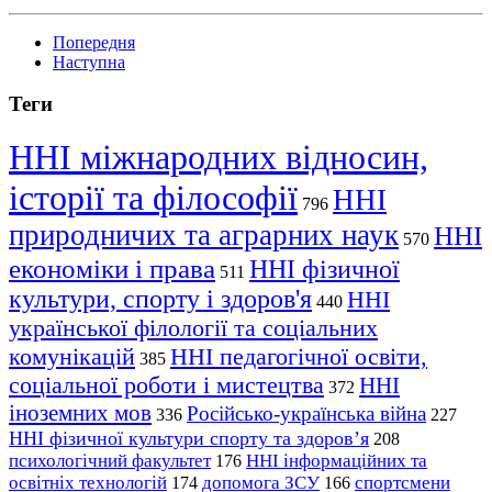
Попередня
Наступна
Теги
ННІ міжнародних відносин,
історії та філософії
ННІ
796
природничих та аграрних наук
ННІ
570
економіки і права
ННІ фізичної
511
культури, спорту і здоров'я
ННІ
440
української філології та соціальних
комунікацій
ННІ педагогічної освіти,
385
соціальної роботи і мистецтва
ННІ
372
іноземних мов
Російсько-українська війна
336
227
ННІ фізичної культури спорту та здоров’я
208
психологічний факультет
ННІ інформаційних та
176
освітніх технологій
допомога ЗСУ
спортсмени
174
166