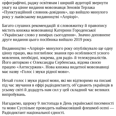
орфографічні, раджу освітянам і ширшій аудиторії звернути
увагу на цінне видання мовознавця Зеновія Терлака
«Пунктуаційний словник-довідник», що вийшло минулого
року у львівському видавництві «Апріорі».
Багато слушних рекомендацій зі слововжитку й правопису
містить книжка мовознавиці Катерини Городенської
«Українське слово у вимірах сьогодення». Значно доповнене
друге видання цього посібника вийшло 2019 року.
Видавництво «Апріорі» минулого року опублікувало ще одну
цінну працю, яка поглиблює знання про особливості усного
мовлення, необхідні, зокрема, для радіо- й тележурналістів.
Його авторкою є Олександра Сербенська, відома своєю
працею «Антисуржик». Нова книжка видатної мовознавиці
має назву «Голос і звуки рідної мови».
Нехай голос і звуки рідної мови, які ми відтворимо на письмі
під час звучання в ефірі радіодиктанту, об’єднають українців в
усьому світі й додадуть нам сил у цей складний час великих
випробувань.
Нагадаємо, щороку 9 листопада в День української писемності
та мови Суспільне проводить наймасовіший флешмоб осені —
Радіодиктант національної єдності.