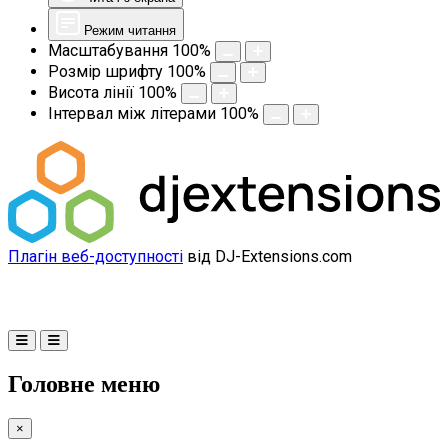
Режим читання
Масштабування
100
%
Розмір шрифту
100
%
Висота лінії
100
%
Інтервал між літерами
100
%
Плагін веб-доступності
від DJ-Extensions.com
Головне меню
×