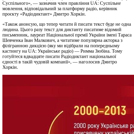
Суспільного», — зазначив член правління UA: Суспільне
мовлення, відповідальний за платформу радіо, керівник
проєкту «Радіодиктант» Дмитро Хоркін.
«Також анонсую, що тепер читати й писати текст буде не одна
людина. Цього разу текст для диктанту писатиме відомий
письменник, лауреат Національної премії України імені Тараса
Шевченка Іван Малкович, а читатиме популярна акторка з
філігранною дикцією (яку ми відібрали на попередньому
кастингу на UA: Українське радіо) — Римма Зюбіна. Тому
готуйтеся вдвадцяте писати Радіодиктант національної
єдності в такій чудовій компанії», — наголосив Дмитро
Хоркін.