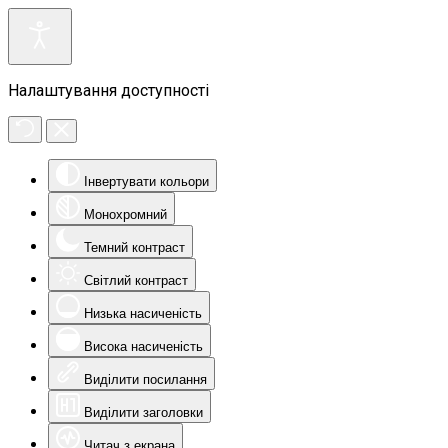
Налаштування доступності
Інвертувати кольори
Монохромний
Темний контраст
Світлий контраст
Низька насиченість
Висока насиченість
Виділити посилання
Виділити заголовки
Читач з екрана