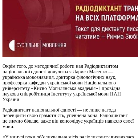
Окрім того, до методичної роботи над Радіодиктантом
національної єдності долучиться Лариса Масенко —
українська мовознавиця, докторка філологічних наук,
професорка кафедри української мови Національного
університету «Києво-Могилянська академія» і провідна
наукова співробітниця Інституту української мови НАН
України.
Радіодиктант національної єдності — не лише нагода
перевірити свою грамотність, упевнена вона. Радіодиктант —
це значно більше, адже він консолідує українців навколо своєї
мови.
«У минулі роки об’єднувальна місія радіодиктанту виявлялася