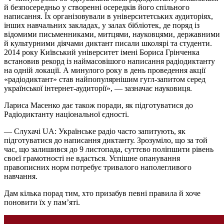
й безпосередньо у створенні осередків його спільного
написання. Їх організовували в університетських аудиторіях,
інших навчальних закладах, у залах бібліотек, де поряд із
відомими письменниками, митцями, науковцями, державними
й культурними діячами диктант писали школярі та студенти.
2014 року Київський університет імені Бориса Грінченка
встановив рекорд із наймасовішого написання радіодиктанту
на одній локації. А минулого року в день проведення акції
«радіодиктант» став найпопулярнішим гугл-запитом серед
української інтернет-аудиторії», — зазначає науковиця.
Лариса Масенко дає також поради, як підготуватися до
Радіодиктанту національної єдності.
— Слухачі UA: Українське радіо часто запитують, як
підготуватися до написання диктанту. Зрозуміло, що за той
час, що залишився до 9 листопада, суттєво поліпшити рівень
своєї грамотності не вдасться. Успішне опанування
правописних норм потребує тривалого наполегливого
навчання.
Дам кілька порад тим, хто призабув певні правила й хоче
поновити їх у пам’яті.