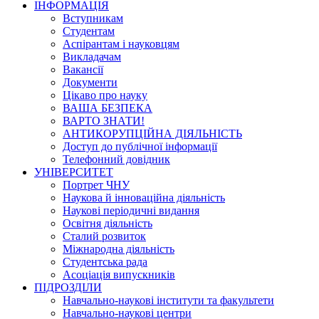
ІНФОРМАЦІЯ
Вступникам
Студентам
Аспірантам і науковцям
Викладачам
Вакансії
Документи
Цікаво про науку
ВАША БЕЗПЕКА
ВАРТО ЗНАТИ!
АНТИКОРУПЦІЙНА ДІЯЛЬНІСТЬ
Доступ до публічної інформації
Телефонний довідник
УНІВЕРСИТЕТ
Портрет ЧНУ
Наукова й інноваційна діяльність
Наукові періодичні видання
Освітня діяльність
Сталий розвиток
Міжнародна діяльність
Студентська рада
Асоціація випускників
ПІДРОЗДІЛИ
Навчально-наукові інститути та факультети
Навчально-наукові центри