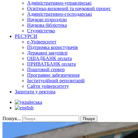
Адміністративно-управлінські
Освітньо-виховний та науковий процес
Адміністративно-господарські
Наукові підрозділи
Наукова бібліотека
Студмістечко
РЕСУРСИ
е-Університет
Підтримка користувачів
Державні закупівлі
ОЩАДБАНК оплата
ПРИВАТБАНК оплата
Поштовий сервер
Програмне забезпечення
Інституційний репозитарій
Сайти університету
Запитати у ректора
Пошук...
Пошук