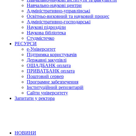
Навчально-наукові центри
Адміністративно-управлінські
Освітньо-виховний та науковий процес
Адміністративно-господарські
Наукові підрозділи
Наукова бібліотека
Студмістечко
РЕСУРСИ
е-Університет
Підтримка користувачів
Державні закупівлі
ОЩАДБАНК оплата
ПРИВАТБАНК оплата
Поштовий сервер
Програмне забезпечення
Інституційний репозитарій
Сайти університету
Запитати у ректора
НОВИНИ