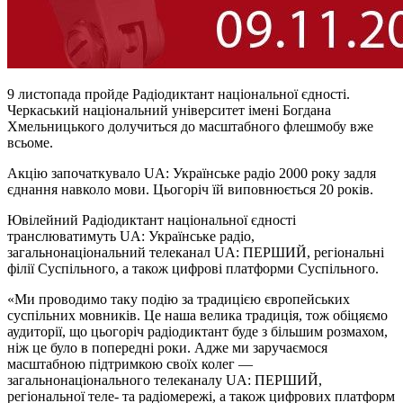
9 листопада пройде Радіодиктант національної єдності.
Черкаський національний університет імені Богдана
Хмельницького долучиться до масштабного флешмобу вже
всьоме.
Акцію започаткувало UA: Українське радіо 2000 року задля
єднання навколо мови. Цьогоріч їй виповнюється 20 років.
Ювілейний Радіодиктант національної єдності
транслюватимуть UA: Українське радіо,
загальнонаціональний телеканал UA: ПЕРШИЙ, регіональні
філії Суспільного, а також цифрові платформи Суспільного.
«Ми проводимо таку подію за традицією європейських
суспільних мовників. Це наша велика традиція, тож обіцяємо
аудиторії, що цьогоріч радіодиктант буде з більшим розмахом,
ніж це було в попередні роки. Адже ми заручаємося
масштабною підтримкою своїх колег —
загальнонаціонального телеканалу UA: ПЕРШИЙ,
регіональної теле- та радіомережі, а також цифрових платформ