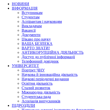
НОВИНИ
ІНФОРМАЦІЯ
Вступникам
Студентам
Аспірантам і науковцям
Викладачам
Вакансії
Документи
Цікаво про науку
ВАША БЕЗПЕКА
ВАРТО ЗНАТИ!
АНТИКОРУПЦІЙНА ДІЯЛЬНІСТЬ
Доступ до публічної інформації
Телефонний довідник
УНІВЕРСИТЕТ
Портрет ЧНУ
Наукова й інноваційна діяльність
Наукові періодичні видання
Освітня діяльність
Сталий розвиток
Міжнародна діяльність
Студентська рада
Асоціація випускників
ПІДРОЗДІЛИ
Навчально-наукові інститути та факультети