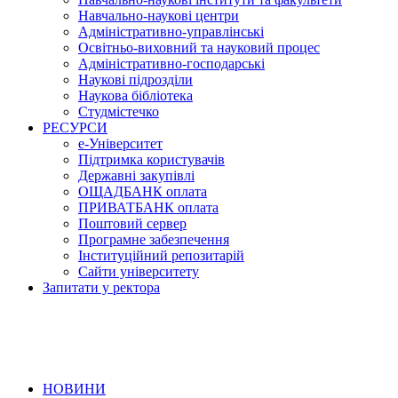
Навчально-наукові центри
Адміністративно-управлінські
Освітньо-виховний та науковий процес
Адміністративно-господарські
Наукові підрозділи
Наукова бібліотека
Студмістечко
РЕСУРСИ
е-Університет
Підтримка користувачів
Державні закупівлі
ОЩАДБАНК оплата
ПРИВАТБАНК оплата
Поштовий сервер
Програмне забезпечення
Інституційний репозитарій
Сайти університету
Запитати у ректора
НОВИНИ