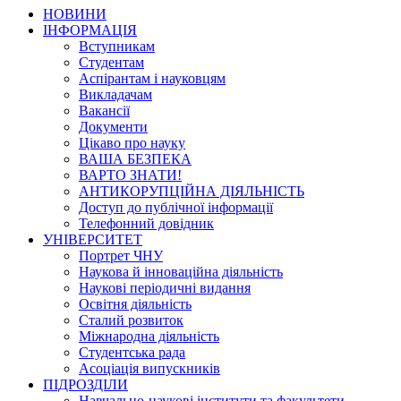
НОВИНИ
ІНФОРМАЦІЯ
Вступникам
Студентам
Аспірантам і науковцям
Викладачам
Вакансії
Документи
Цікаво про науку
ВАША БЕЗПЕКА
ВАРТО ЗНАТИ!
АНТИКОРУПЦІЙНА ДІЯЛЬНІСТЬ
Доступ до публічної інформації
Телефонний довідник
УНІВЕРСИТЕТ
Портрет ЧНУ
Наукова й інноваційна діяльність
Наукові періодичні видання
Освітня діяльність
Сталий розвиток
Міжнародна діяльність
Студентська рада
Асоціація випускників
ПІДРОЗДІЛИ
Навчально-наукові інститути та факультети