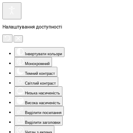
Налаштування доступності
Інвертувати кольори
Монохромний
Темний контраст
Світлий контраст
Низька насиченість
Висока насиченість
Виділити посилання
Виділити заголовки
Читач з екрана