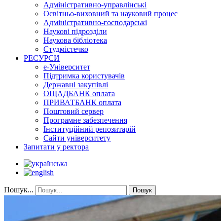
Адміністративно-управлінські
Освітньо-виховний та науковий процес
Адміністративно-господарські
Наукові підрозділи
Наукова бібліотека
Студмістечко
РЕСУРСИ
е-Університет
Підтримка користувачів
Державні закупівлі
ОЩАДБАНК оплата
ПРИВАТБАНК оплата
Поштовий сервер
Програмне забезпечення
Інституційний репозитарій
Сайти університету
Запитати у ректора
Пошук...
Пошук