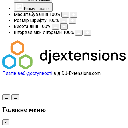
Режим читання
Масштабування
100
%
Розмір шрифту
100
%
Висота лінії
100
%
Інтервал між літерами
100
%
Плагін веб-доступності
від DJ-Extensions.com
Головне меню
×