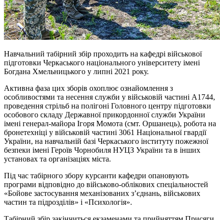
Навчальний табірний збір проходить на кафедрі військової
підготовки Черкаського національного університету імені
Богдана Хмельницького у липні 2021 року.
Активна фаза цих зборів охоплює ознайомлення з
особливостями та несення служби у військовій частині А1744,
проведення стрільб на полігоні Головного центру підготовки
особового складу Державної прикордонної служби України
імені генерал-майора Ігоря Момота (смт. Оршанець), робота на
бронетехніці у військовій частині 3061 Національної гвардії
України, на навчальній базі Черкаського інституту пожежної
безпеки імені Героїв Чорнобиля НУЦЗ України та в інших
установах та організаціях міста.
Під час табірного збору курсанти кафедри опановують
програми відповідно до військово-облікових спеціальностей
«Бойове застосування механізованих з’єднань, військових
частин та підрозділів» і «Психологія».
Табірний збір закінчиться екзаменами та прийняттям Присяги