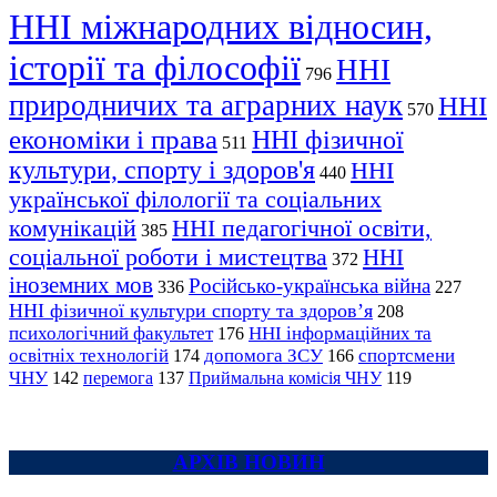
ННІ міжнародних відносин,
історії та філософії
ННІ
796
природничих та аграрних наук
ННІ
570
економіки і права
ННІ фізичної
511
культури, спорту і здоров'я
ННІ
440
української філології та соціальних
комунікацій
ННІ педагогічної освіти,
385
соціальної роботи і мистецтва
ННІ
372
іноземних мов
Російсько-українська війна
336
227
ННІ фізичної культури спорту та здоров’я
208
психологічний факультет
ННІ інформаційних та
176
освітніх технологій
допомога ЗСУ
спортсмени
174
166
ЧНУ
перемога
142
137
Приймальна комісія ЧНУ
119
АРХІВ НОВИН