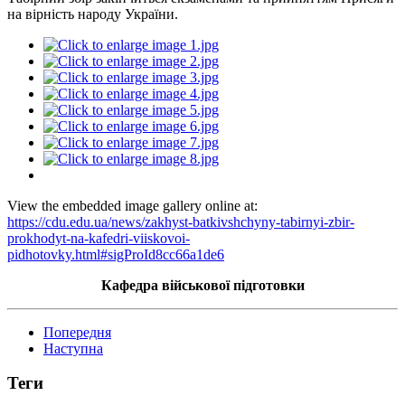
на вірність народу України.
View the embedded image gallery online at:
https://cdu.edu.ua/news/zakhyst-batkivshchyny-tabirnyi-zbir-
prokhodyt-na-kafedri-viiskovoi-
pidhotovky.html#sigProId8cc66a1de6
Кафедра військової підготовки
Попередня
Наступна
Теги