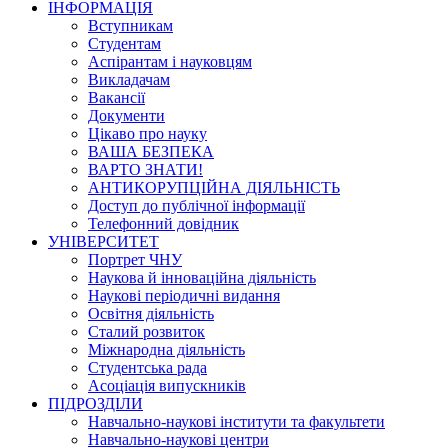
ІНФОРМАЦІЯ
Вступникам
Студентам
Аспірантам і науковцям
Викладачам
Вакансії
Документи
Цікаво про науку
ВАША БЕЗПЕКА
ВАРТО ЗНАТИ!
АНТИКОРУПЦІЙНА ДІЯЛЬНІСТЬ
Доступ до публічної інформації
Телефонний довідник
УНІВЕРСИТЕТ
Портрет ЧНУ
Наукова й інноваційна діяльність
Наукові періодичні видання
Освітня діяльність
Сталий розвиток
Міжнародна діяльність
Студентська рада
Асоціація випускників
ПІДРОЗДІЛИ
Навчально-наукові інститути та факультети
Навчально-наукові центри