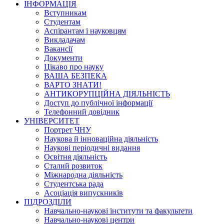
ІНФОРМАЦІЯ
Вступникам
Студентам
Аспірантам і науковцям
Викладачам
Вакансії
Документи
Цікаво про науку
ВАША БЕЗПЕКА
ВАРТО ЗНАТИ!
АНТИКОРУПЦІЙНА ДІЯЛЬНІСТЬ
Доступ до публічної інформації
Телефонний довідник
УНІВЕРСИТЕТ
Портрет ЧНУ
Наукова й інноваційна діяльність
Наукові періодичні видання
Освітня діяльність
Сталий розвиток
Міжнародна діяльність
Студентська рада
Асоціація випускників
ПІДРОЗДІЛИ
Навчально-наукові інститути та факультети
Навчально-наукові центри