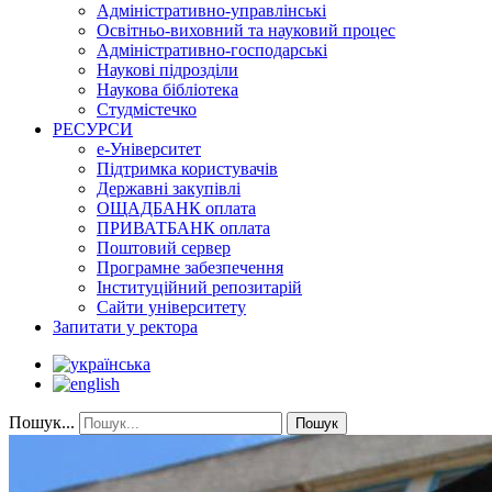
Адміністративно-управлінські
Освітньо-виховний та науковий процес
Адміністративно-господарські
Наукові підрозділи
Наукова бібліотека
Студмістечко
РЕСУРСИ
е-Університет
Підтримка користувачів
Державні закупівлі
ОЩАДБАНК оплата
ПРИВАТБАНК оплата
Поштовий сервер
Програмне забезпечення
Інституційний репозитарій
Сайти університету
Запитати у ректора
Пошук...
Пошук