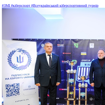
#ЗМІ
#кіберспорт
#Всеукраїнський кіберспортивний турнір