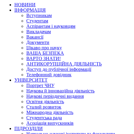
НОВИНИ
ІНФОРМАЦІЯ
Вступникам
Студентам
Аспірантам і науковцям
Викладачам
Вакансії
Документи
Цікаво про науку
ВАША БЕЗПЕКА
ВАРТО ЗНАТИ!
АНТИКОРУПЦІЙНА ДІЯЛЬНІСТЬ
Доступ до публічної інформації
Телефонний довідник
УНІВЕРСИТЕТ
Портрет ЧНУ
Наукова й інноваційна діяльність
Наукові періодичні видання
Освітня діяльність
Сталий розвиток
Міжнародна діяльність
Студентська рада
Асоціація випускників
ПІДРОЗДІЛИ
Навчально-наукові інститути та факультети