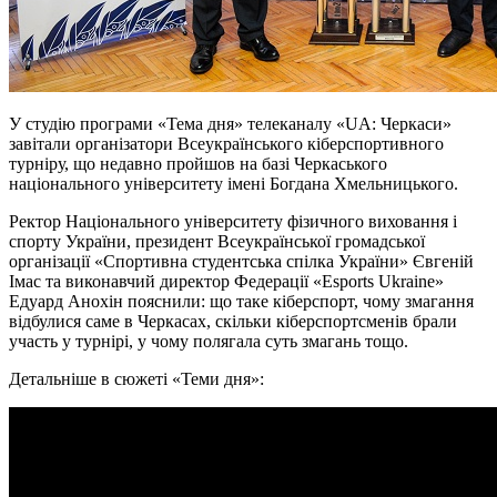
У студію програми «‎Тема дня» телеканалу «‎UA: Черкаси»
завітали організатори Всеукраїнського кіберспортивного
турніру, що недавно пройшов на базі Черкаського
національного університету імені Богдана Хмельницького.
Ректор Національного університету фізичного виховання і
спорту України, президент Всеукраїнської громадської
організації «Спортивна студентська спілка України» Євгеній
Імас та виконавчий директор Федерації «Esports Ukraine»
Едуард Анохін пояснили: що таке кіберспорт, чому змагання
відбулися саме в Черкасах, скільки кіберспортсменів брали
участь у турнірі, у чому полягала суть змагань тощо.
Детальніше в сюжеті «‎Теми дня»: