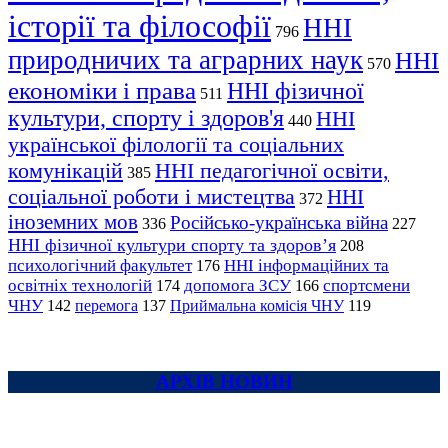
історії та філософії
ННІ
796
природничих та аграрних наук
ННІ
570
економіки і права
ННІ фізичної
511
культури, спорту і здоров'я
ННІ
440
української філології та соціальних
комунікацій
ННІ педагогічної освіти,
385
соціальної роботи і мистецтва
ННІ
372
іноземних мов
Російсько-українська війна
336
227
ННІ фізичної культури спорту та здоров’я
208
психологічний факультет
ННІ інформаційних та
176
освітніх технологій
допомога ЗСУ
спортсмени
174
166
ЧНУ
перемога
142
137
Приймальна комісія ЧНУ
119
АРХІВ НОВИН