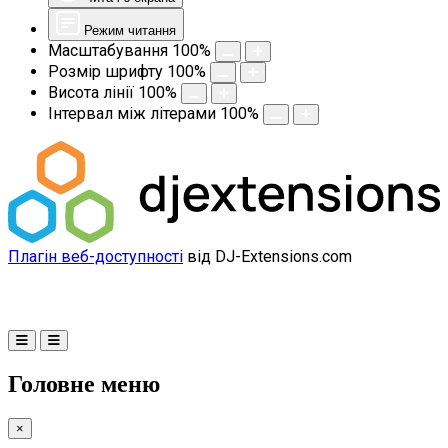
Режим читання
Масштабування
100
%
Розмір шрифту
100
%
Висота лінії
100
%
Інтервал між літерами
100
%
Плагін веб-доступності
від DJ-Extensions.com
Головне меню
×