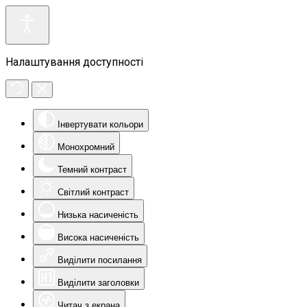
Налаштування доступності
Інвертувати кольори
Монохромний
Темний контраст
Світлий контраст
Низька насиченість
Висока насиченість
Виділити посилання
Виділити заголовки
Читач з екрана