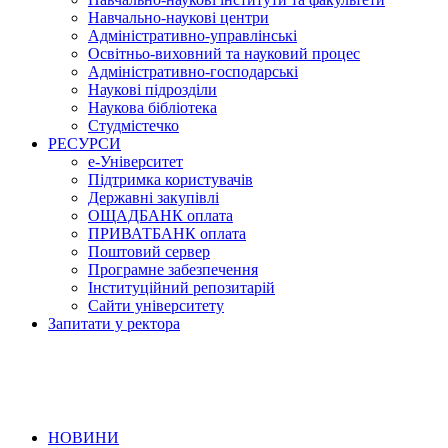
Навчально-наукові центри
Адміністративно-управлінські
Освітньо-виховний та науковий процес
Адміністративно-господарські
Наукові підрозділи
Наукова бібліотека
Студмістечко
РЕСУРСИ
е-Університет
Підтримка користувачів
Державні закупівлі
ОЩАДБАНК оплата
ПРИВАТБАНК оплата
Поштовий сервер
Програмне забезпечення
Інституційний репозитарій
Сайти університету
Запитати у ректора
НОВИНИ