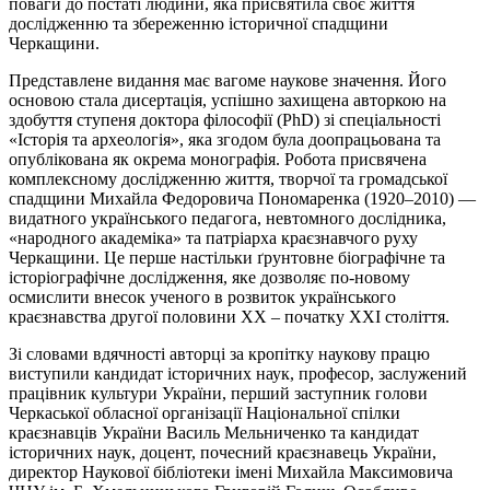
поваги до постаті людини, яка присвятила своє життя
дослідженню та збереженню історичної спадщини
Черкащини.
Представлене видання має вагоме наукове значення. Його
основою стала дисертація, успішно захищена авторкою на
здобуття ступеня доктора філософії (PhD) зі спеціальності
«Історія та археологія», яка згодом була доопрацьована та
опублікована як окрема монографія. Робота присвячена
комплексному дослідженню життя, творчої та громадської
спадщини Михайла Федоровича Пономаренка (1920–2010) —
видатного українського педагога, невтомного дослідника,
«народного академіка» та патріарха краєзнавчого руху
Черкащини. Це перше настільки ґрунтовне біографічне та
історіографічне дослідження, яке дозволяє по-новому
осмислити внесок ученого в розвиток українського
краєзнавства другої половини ХХ – початку ХХІ століття.
Зі словами вдячності авторці за кропітку наукову працю
виступили кандидат історичних наук, професор, заслужений
працівник культури України, перший заступник голови
Черкаської обласної організації Національної спілки
краєзнавців України Василь Мельниченко та кандидат
історичних наук, доцент, почесний краєзнавець України,
директор Наукової бібліотеки імені Михайла Максимовича