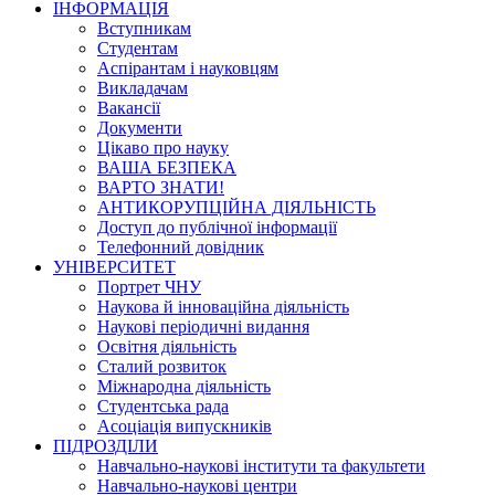
ІНФОРМАЦІЯ
Вступникам
Студентам
Аспірантам і науковцям
Викладачам
Вакансії
Документи
Цікаво про науку
ВАША БЕЗПЕКА
ВАРТО ЗНАТИ!
АНТИКОРУПЦІЙНА ДІЯЛЬНІСТЬ
Доступ до публічної інформації
Телефонний довідник
УНІВЕРСИТЕТ
Портрет ЧНУ
Наукова й інноваційна діяльність
Наукові періодичні видання
Освітня діяльність
Сталий розвиток
Міжнародна діяльність
Студентська рада
Асоціація випускників
ПІДРОЗДІЛИ
Навчально-наукові інститути та факультети
Навчально-наукові центри