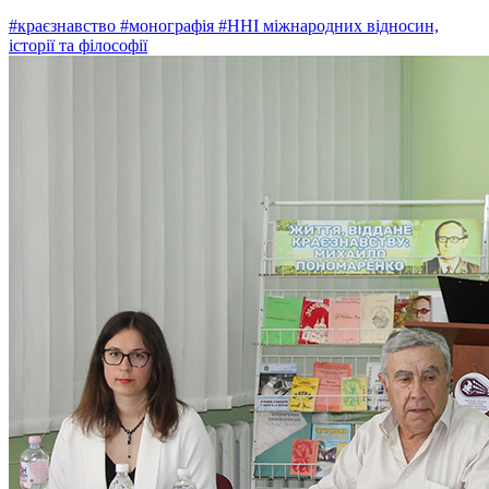
#краєзнавство
#монографія
#ННІ міжнародних відносин,
історії та філософії