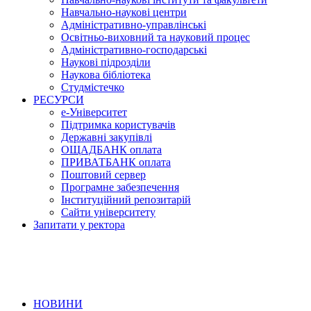
Навчально-наукові центри
Адміністративно-управлінські
Освітньо-виховний та науковий процес
Адміністративно-господарські
Наукові підрозділи
Наукова бібліотека
Студмістечко
РЕСУРСИ
е-Університет
Підтримка користувачів
Державні закупівлі
ОЩАДБАНК оплата
ПРИВАТБАНК оплата
Поштовий сервер
Програмне забезпечення
Інституційний репозитарій
Сайти університету
Запитати у ректора
НОВИНИ