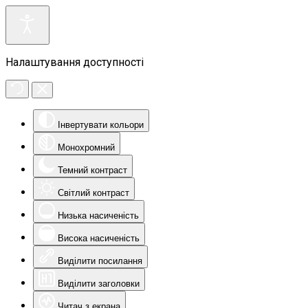
Налаштування доступності
Інвертувати кольори
Монохромний
Темний контраст
Світлий контраст
Низька насиченість
Висока насиченість
Виділити посилання
Виділити заголовки
Читач з екрана