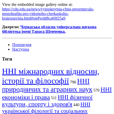
View the embedded image gallery online at:
https://cdu.edu.ua/news/vypusknytsia-chnu-prezentuvala-
monohrafiiu-pro-vidomoho-cherkaskoho-
kraieznavtsia.html#sigProId8ca69f25a9
Джерело:
Черкаська обласна універсальна наукова
бібліотека імені Тараса Шевченка.
Попередня
Наступна
Теги
ННІ міжнародних відносин,
історії та філософії
ННІ
796
природничих та аграрних наук
ННІ
570
економіки і права
ННІ фізичної
511
культури, спорту і здоров'я
ННІ
440
української філології та соціальних