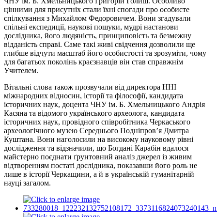
ЧНУ ім. Б. Хмельницького Григорій Голиш. Особливо
цінними для присутніх стали їхні спогади про особисте
спілкування з Михайлом Федоровичем. Вони згадували
спільні експедиції, наукові пошуки, мудрі настанови
дослідника, його людяність, принциповість та безмежну
відданість справі. Саме такі живі свідчення дозволили ще
глибше відчути масштаб його особистості та зрозуміти, чому
для багатьох поколінь краєзнавців він став справжнім
Учителем.
Вітальні слова також прозвучали від директора ННІ
міжнародних відносин, історії та філософії, кандидата
історичних наук, доцента ЧНУ ім. Б. Хмельницького Андрія
Касяна та відомого українського археолога, кандидата
історичних наук, провідного співробітника Черкаського
археологічного музею Середнього Подніпров’я Дмитра
Куштана. Вони наголосили на високому науковому рівні
дослідження та відзначили, що Богдані Карабін вдалося
майстерно поєднати ґрунтовний аналіз джерел із живим
відтворенням постаті дослідника, показавши його роль не
лише в історії Черкащини, а й в українській гуманітарній
науці загалом.