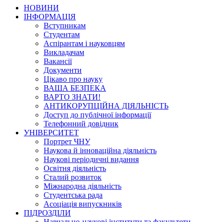
НОВИНИ
ІНФОРМАЦІЯ
Вступникам
Студентам
Аспірантам і науковцям
Викладачам
Вакансії
Документи
Цікаво про науку
ВАША БЕЗПЕКА
ВАРТО ЗНАТИ!
АНТИКОРУПЦІЙНА ДІЯЛЬНІСТЬ
Доступ до публічної інформації
Телефонний довідник
УНІВЕРСИТЕТ
Портрет ЧНУ
Наукова й інноваційна діяльність
Наукові періодичні видання
Освітня діяльність
Сталий розвиток
Міжнародна діяльність
Студентська рада
Асоціація випускників
ПІДРОЗДІЛИ
Навчально-наукові інститути та факультети