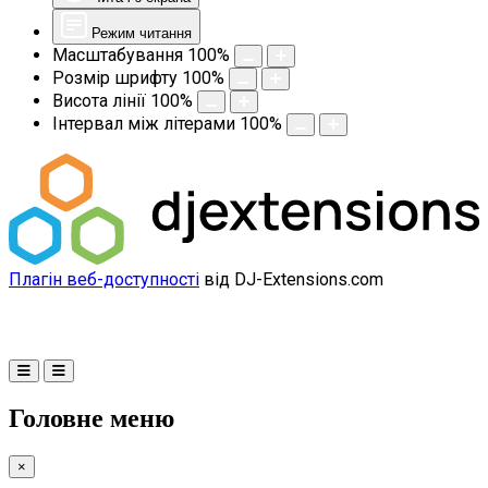
Режим читання
Масштабування
100
%
Розмір шрифту
100
%
Висота лінії
100
%
Інтервал між літерами
100
%
Плагін веб-доступності
від DJ-Extensions.com
Головне меню
×