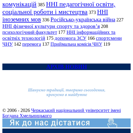
комунікацій
ННІ педагогічної освіти,
385
соціальної роботи і мистецтва
ННІ
373
іноземних мов
Російсько-українська війна
336
227
ННІ фізичної культури спорту та здоров’я
208
психологічний факультет
ННІ інформаційних та
177
освітніх технологій
допомога ЗСУ
спортсмени
175
166
ЧНУ
перемога
142
137
Приймальна комісія ЧНУ
119
АРХІВ НОВИН
© 2006 - 2026
Черкаський національний університет імені
Богдана Хмельницького