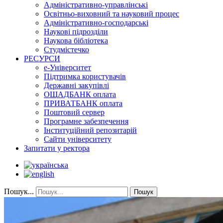
Адміністративно-управлінські
Освітньо-виховний та науковий процес
Адміністративно-господарські
Наукові підрозділи
Наукова бібліотека
Студмістечко
РЕСУРСИ
е-Університет
Підтримка користувачів
Державні закупівлі
ОЩАДБАНК оплата
ПРИВАТБАНК оплата
Поштовий сервер
Програмне забезпечення
Інституційний репозитарій
Сайти університету
Запитати у ректора
Пошук...
Пошук