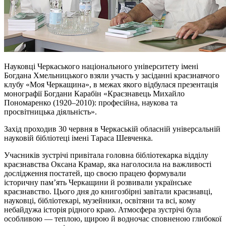
Науковці Черкаського національного університету імені
Богдана Хмельницького взяли участь у засіданні краєзнавчого
клубу «Моя Черкащина», в межах якого відбулася презентація
монографії Богдани Карабін «Краєзнавець Михайло
Пономаренко (1920–2010): професійна, наукова та
просвітницька діяльність».
Захід проходив 30 червня в Черкаській обласній універсальній
науковій бібліотеці імені Тараса Шевченка.
Учасників зустрічі привітала головна бібліотекарка відділу
краєзнавства Оксана Крамар, яка наголосила на важливості
дослідження постатей, що своєю працею формували
історичну пам’ять Черкащини й розвивали українське
краєзнавство. Цього дня до книгозбірні завітали краєзнавці,
науковці, бібліотекарі, музейники, освітяни та всі, кому
небайдужа історія рідного краю. Атмосфера зустрічі була
особливою — теплою, щирою й водночас сповненою глибокої