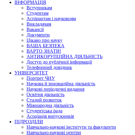
ІНФОРМАЦІЯ
Вступникам
Студентам
Аспірантам і науковцям
Викладачам
Вакансії
Документи
Цікаво про науку
ВАША БЕЗПЕКА
ВАРТО ЗНАТИ!
АНТИКОРУПЦІЙНА ДІЯЛЬНІСТЬ
Доступ до публічної інформації
Телефонний довідник
УНІВЕРСИТЕТ
Портрет ЧНУ
Наукова й інноваційна діяльність
Наукові періодичні видання
Освітня діяльність
Сталий розвиток
Міжнародна діяльність
Студентська рада
Асоціація випускників
ПІДРОЗДІЛИ
Навчально-наукові інститути та факультети
Навчально-наукові центри