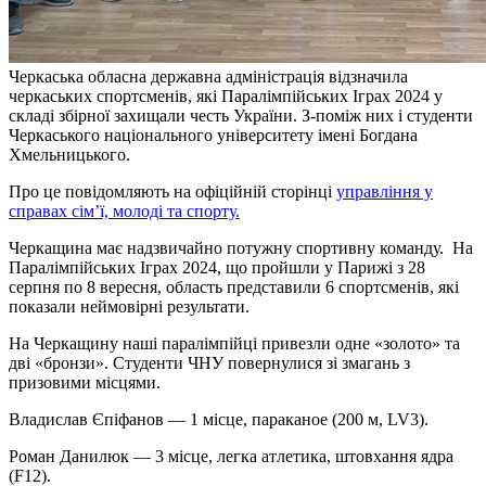
Черкаська обласна державна адміністрація відзначила
черкаських спортсменів, які Паралімпійських Іграх 2024 у
складі збірної захищали честь України. З-поміж них і студенти
Черкаського національного університету імені Богдана
Хмельницького.
Про це повідомляють на офіційній сторінці
управління у
справах сім’ї, молоді та спорту.
Черкащина має надзвичайно потужну спортивну команду. На
Паралімпійських Іграх 2024, що пройшли у Парижі з 28
серпня по 8 вересня, область представили 6 спортсменів, які
показали неймовірні результати.
На Черкащину наші паралімпійці привезли одне «золото» та
дві «бронзи». Студенти ЧНУ повернулися зі змагань з
призовими місцями.
Владислав Єпіфанов — 1 місце, параканое (200 м, LV3).
Роман Данилюк — 3 місце, легка атлетика, штовхання ядра
(F12).