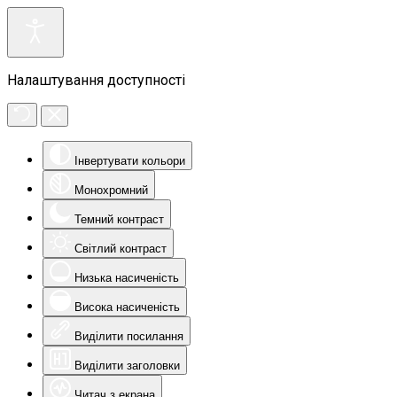
Налаштування доступності
Інвертувати кольори
Монохромний
Темний контраст
Світлий контраст
Низька насиченість
Висока насиченість
Виділити посилання
Виділити заголовки
Читач з екрана