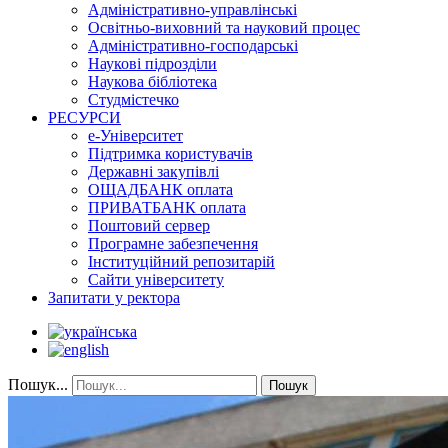
Адміністративно-управлінські
Освітньо-виховний та науковий процес
Адміністративно-господарські
Наукові підрозділи
Наукова бібліотека
Студмістечко
РЕСУРСИ
е-Університет
Підтримка користувачів
Державні закупівлі
ОЩАДБАНК оплата
ПРИВАТБАНК оплата
Поштовий сервер
Програмне забезпечення
Інституційний репозитарій
Сайти університету
Запитати у ректора
Пошук...
Пошук