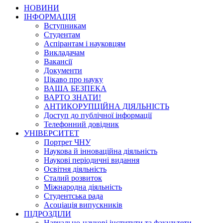
НОВИНИ
ІНФОРМАЦІЯ
Вступникам
Студентам
Аспірантам і науковцям
Викладачам
Вакансії
Документи
Цікаво про науку
ВАША БЕЗПЕКА
ВАРТО ЗНАТИ!
АНТИКОРУПЦІЙНА ДІЯЛЬНІСТЬ
Доступ до публічної інформації
Телефонний довідник
УНІВЕРСИТЕТ
Портрет ЧНУ
Наукова й інноваційна діяльність
Наукові періодичні видання
Освітня діяльність
Сталий розвиток
Міжнародна діяльність
Студентська рада
Асоціація випускників
ПІДРОЗДІЛИ
Навчально-наукові інститути та факультети