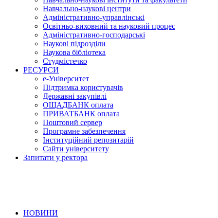
Навчально-наукові центри
Адміністративно-управлінські
Освітньо-виховний та науковий процес
Адміністративно-господарські
Наукові підрозділи
Наукова бібліотека
Студмістечко
РЕСУРСИ
е-Університет
Підтримка користувачів
Державні закупівлі
ОЩАДБАНК оплата
ПРИВАТБАНК оплата
Поштовий сервер
Програмне забезпечення
Інституційний репозитарій
Сайти університету
Запитати у ректора
НОВИНИ