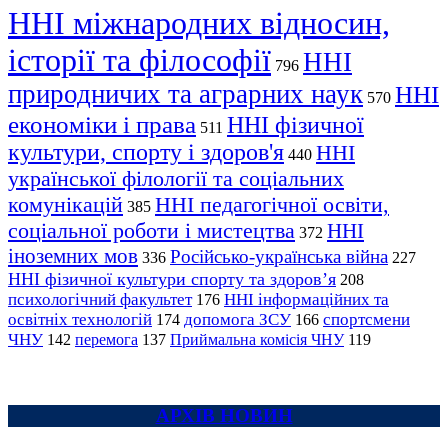
ННІ міжнародних відносин,
історії та філософії
ННІ
796
природничих та аграрних наук
ННІ
570
економіки і права
ННІ фізичної
511
культури, спорту і здоров'я
ННІ
440
української філології та соціальних
комунікацій
ННІ педагогічної освіти,
385
соціальної роботи і мистецтва
ННІ
372
іноземних мов
Російсько-українська війна
336
227
ННІ фізичної культури спорту та здоров’я
208
психологічний факультет
ННІ інформаційних та
176
освітніх технологій
допомога ЗСУ
спортсмени
174
166
ЧНУ
перемога
142
137
Приймальна комісія ЧНУ
119
АРХІВ НОВИН