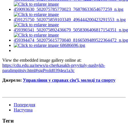
View the embedded image gallery online at:
https://cdu.edu.ua/news/u-cherkasakh-pryvitaly-nashykh-
paralimpiitsiv.html#sigProId0394ea1a3c
Джерело:
Управління у справах сім’ї, молоді та спорту
Попередня
Наступна
Теги