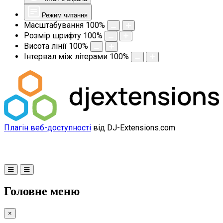
Режим читання
Масштабування
100
%
Розмір шрифту
100
%
Висота лінії
100
%
Інтервал між літерами
100
%
Плагін веб-доступності
від DJ-Extensions.com
Головне меню
×