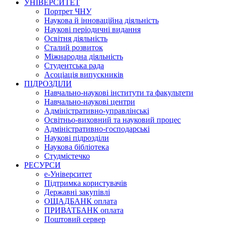
УНІВЕРСИТЕТ
Портрет ЧНУ
Наукова й інноваційна діяльність
Наукові періодичні видання
Освітня діяльність
Сталий розвиток
Міжнародна діяльність
Студентська рада
Асоціація випускників
ПІДРОЗДІЛИ
Навчально-наукові інститути та факультети
Навчально-наукові центри
Адміністративно-управлінські
Освітньо-виховний та науковий процес
Адміністративно-господарські
Наукові підрозділи
Наукова бібліотека
Студмістечко
РЕСУРСИ
е-Університет
Підтримка користувачів
Державні закупівлі
ОЩАДБАНК оплата
ПРИВАТБАНК оплата
Поштовий сервер