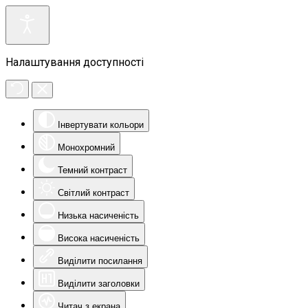
Налаштування доступності
Інвертувати кольори
Монохромний
Темний контраст
Світлий контраст
Низька насиченість
Висока насиченість
Виділити посилання
Виділити заголовки
Читач з екрана