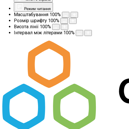
Режим читання
Масштабування
100
%
Розмір шрифту
100
%
Висота лінії
100
%
Інтервал між літерами
100
%