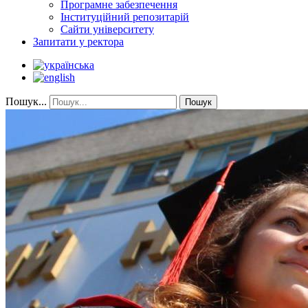
Програмне забезпечення
Інституційний репозитарій
Сайти університету
Запитати у ректора
Пошук...
Пошук