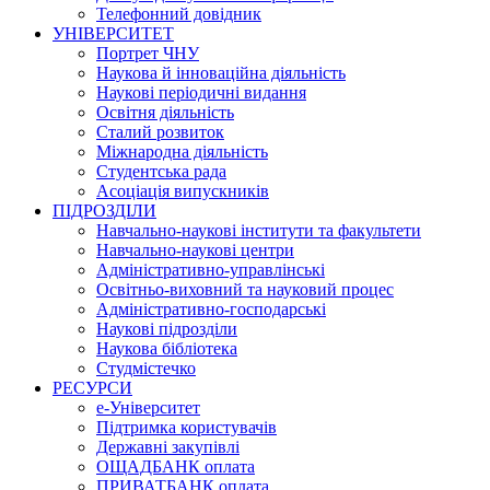
Телефонний довідник
УНІВЕРСИТЕТ
Портрет ЧНУ
Наукова й інноваційна діяльність
Наукові періодичні видання
Освітня діяльність
Сталий розвиток
Міжнародна діяльність
Студентська рада
Асоціація випускників
ПІДРОЗДІЛИ
Навчально-наукові інститути та факультети
Навчально-наукові центри
Адміністративно-управлінські
Освітньо-виховний та науковий процес
Адміністративно-господарські
Наукові підрозділи
Наукова бібліотека
Студмістечко
РЕСУРСИ
е-Університет
Підтримка користувачів
Державні закупівлі
ОЩАДБАНК оплата
ПРИВАТБАНК оплата