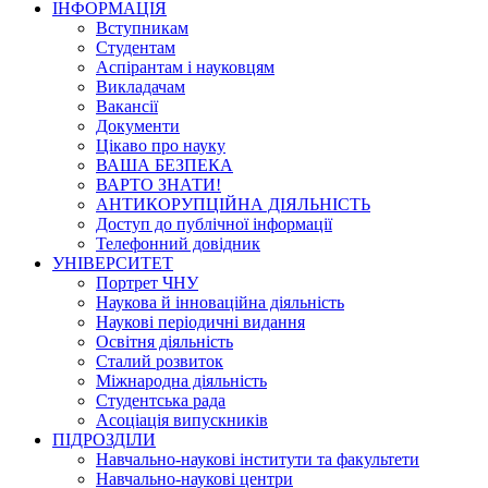
ІНФОРМАЦІЯ
Вступникам
Студентам
Аспірантам і науковцям
Викладачам
Вакансії
Документи
Цікаво про науку
ВАША БЕЗПЕКА
ВАРТО ЗНАТИ!
АНТИКОРУПЦІЙНА ДІЯЛЬНІСТЬ
Доступ до публічної інформації
Телефонний довідник
УНІВЕРСИТЕТ
Портрет ЧНУ
Наукова й інноваційна діяльність
Наукові періодичні видання
Освітня діяльність
Сталий розвиток
Міжнародна діяльність
Студентська рада
Асоціація випускників
ПІДРОЗДІЛИ
Навчально-наукові інститути та факультети
Навчально-наукові центри