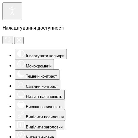
Налаштування доступності
Інвертувати кольори
Монохромний
Темний контраст
Світлий контраст
Низька насиченість
Висока насиченість
Виділити посилання
Виділити заголовки
Читач з екрана