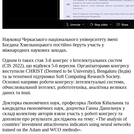
Науковці Черкаського національного університету імені
Богдана Хмельницького постійно беруть участь у
міжнародних наукових заходах.
Одним із таких став 3-й конгрес з Інтелектуальних систем
(CIS 2022), що відбувся 5-6 вересня. Організаторами конгресу
виступили CHRIST (Deemed to be University), Bengaluru (Індія)
та за технічної підтримки Soft Computing Research Society.
Основні напрями роботи конгресу: інтелектуальні системи,
обчислювальний інтелект, робототехніка, аналітика великих
даних та інші.
Докторка економічних наук, професорка Любов Кібальник та
кандидатка економічних наук, доцентка Ганна Данильчук у
складі колективу авторів взяли участь у роботі конгресу та
доповіли про результати досліджень на тему: «The analysis of
countries’ investment attractiveness indicators using neural networks
trained on the Adam and WCO methods».