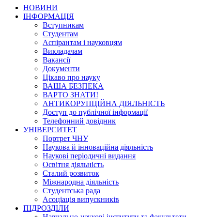
НОВИНИ
ІНФОРМАЦІЯ
Вступникам
Студентам
Аспірантам і науковцям
Викладачам
Вакансії
Документи
Цікаво про науку
ВАША БЕЗПЕКА
ВАРТО ЗНАТИ!
АНТИКОРУПЦІЙНА ДІЯЛЬНІСТЬ
Доступ до публічної інформації
Телефонний довідник
УНІВЕРСИТЕТ
Портрет ЧНУ
Наукова й інноваційна діяльність
Наукові періодичні видання
Освітня діяльність
Сталий розвиток
Міжнародна діяльність
Студентська рада
Асоціація випускників
ПІДРОЗДІЛИ
Навчально-наукові інститути та факультети