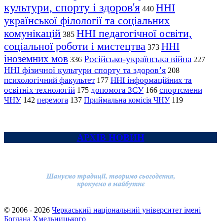
культури, спорту і здоров'я
ННІ
440
української філології та соціальних
комунікацій
ННІ педагогічної освіти,
385
соціальної роботи і мистецтва
ННІ
373
іноземних мов
Російсько-українська війна
336
227
ННІ фізичної культури спорту та здоров’я
208
психологічний факультет
ННІ інформаційних та
177
освітніх технологій
допомога ЗСУ
спортсмени
175
166
ЧНУ
перемога
142
137
Приймальна комісія ЧНУ
119
АРХІВ НОВИН
© 2006 - 2026
Черкаський національний університет імені
Богдана Хмельницького