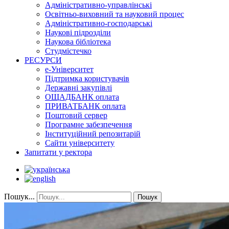
Адміністративно-управлінські
Освітньо-виховний та науковий процес
Адміністративно-господарські
Наукові підрозділи
Наукова бібліотека
Студмістечко
РЕСУРСИ
е-Університет
Підтримка користувачів
Державні закупівлі
ОЩАДБАНК оплата
ПРИВАТБАНК оплата
Поштовий сервер
Програмне забезпечення
Інституційний репозитарій
Сайти університету
Запитати у ректора
Пошук...
Пошук