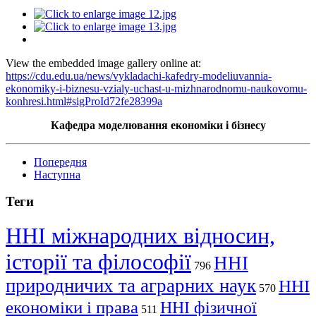
View the embedded image gallery online at:
https://cdu.edu.ua/news/vykladachi-kafedry-modeliuvannia-
ekonomiky-i-biznesu-vzialy-uchast-u-mizhnarodnomu-naukovomu-
konhresi.html#sigProId72fe28399a
Кафедра моделювання економіки і бізнесу
Попередня
Наступна
Теги
ННІ міжнародних відносин,
історії та філософії
ННІ
796
природничих та аграрних наук
ННІ
570
економіки і права
ННІ фізичної
511