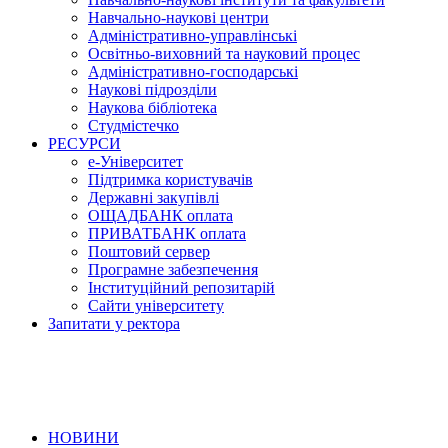
Навчально-наукові центри
Адміністративно-управлінські
Освітньо-виховний та науковий процес
Адміністративно-господарські
Наукові підрозділи
Наукова бібліотека
Студмістечко
РЕСУРСИ
е-Університет
Підтримка користувачів
Державні закупівлі
ОЩАДБАНК оплата
ПРИВАТБАНК оплата
Поштовий сервер
Програмне забезпечення
Інституційний репозитарій
Сайти університету
Запитати у ректора
НОВИНИ