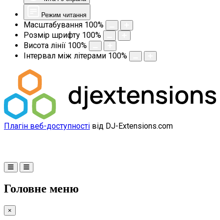
Режим читання
Масштабування
100
%
Розмір шрифту
100
%
Висота лінії
100
%
Інтервал між літерами
100
%
Плагін веб-доступності
від DJ-Extensions.com
Головне меню
×