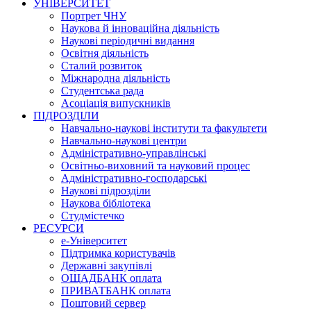
УНІВЕРСИТЕТ
Портрет ЧНУ
Наукова й інноваційна діяльність
Наукові періодичні видання
Освітня діяльність
Сталий розвиток
Міжнародна діяльність
Студентська рада
Асоціація випускників
ПІДРОЗДІЛИ
Навчально-наукові інститути та факультети
Навчально-наукові центри
Адміністративно-управлінські
Освітньо-виховний та науковий процес
Адміністративно-господарські
Наукові підрозділи
Наукова бібліотека
Студмістечко
РЕСУРСИ
е-Університет
Підтримка користувачів
Державні закупівлі
ОЩАДБАНК оплата
ПРИВАТБАНК оплата
Поштовий сервер