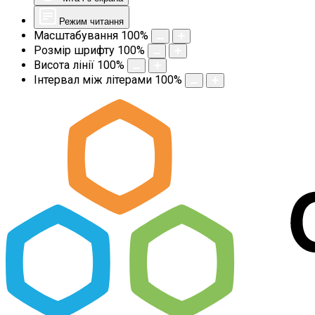
Режим читання
Масштабування
100
%
Розмір шрифту
100
%
Висота лінії
100
%
Інтервал між літерами
100
%