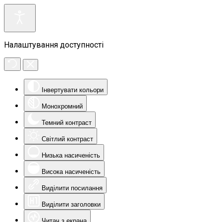
Налаштування доступності
Інвертувати кольори
Монохромний
Темний контраст
Світлий контраст
Низька насиченість
Висока насиченість
Виділити посилання
Виділити заголовки
Читач з екрана