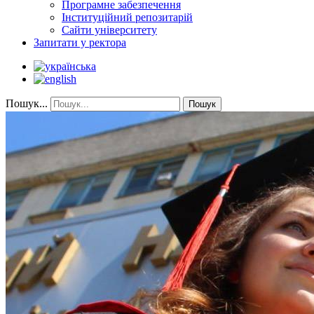
Програмне забезпечення
Інституційний репозитарій
Сайти університету
Запитати у ректора
Пошук...
Пошук