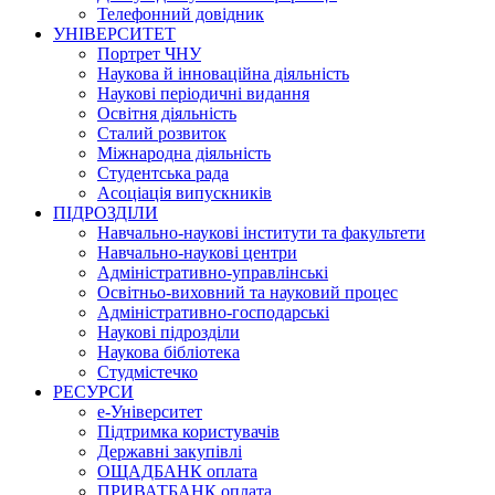
Телефонний довідник
УНІВЕРСИТЕТ
Портрет ЧНУ
Наукова й інноваційна діяльність
Наукові періодичні видання
Освітня діяльність
Сталий розвиток
Міжнародна діяльність
Студентська рада
Асоціація випускників
ПІДРОЗДІЛИ
Навчально-наукові інститути та факультети
Навчально-наукові центри
Адміністративно-управлінські
Освітньо-виховний та науковий процес
Адміністративно-господарські
Наукові підрозділи
Наукова бібліотека
Студмістечко
РЕСУРСИ
е-Університет
Підтримка користувачів
Державні закупівлі
ОЩАДБАНК оплата
ПРИВАТБАНК оплата