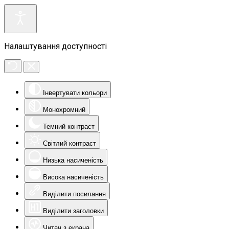
Налаштування доступності
Інвертувати кольори
Монохромний
Темний контраст
Світлий контраст
Низька насиченість
Висока насиченість
Виділити посилання
Виділити заголовки
Читач з екрана