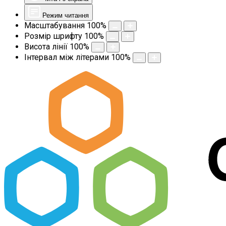
Режим читання
Масштабування
100
%
Розмір шрифту
100
%
Висота лінії
100
%
Інтервал між літерами
100
%