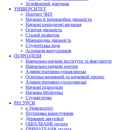
Телефонний довідник
УНІВЕРСИТЕТ
Портрет ЧНУ
Наукова й інноваційна діяльність
Наукові періодичні видання
Освітня діяльність
Сталий розвиток
Міжнародна діяльність
Студентська рада
Асоціація випускників
ПІДРОЗДІЛИ
Навчально-наукові інститути та факультети
Навчально-наукові центри
Адміністративно-управлінські
Освітньо-виховний та науковий процес
Адміністративно-господарські
Наукові підрозділи
Наукова бібліотека
Студмістечко
РЕСУРСИ
е-Університет
Підтримка користувачів
Державні закупівлі
ОЩАДБАНК оплата
ПРИВАТБАНК оплата