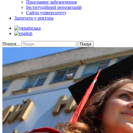
Програмне забезпечення
Інституційний репозитарій
Сайти університету
Запитати у ректора
Пошук...
Пошук