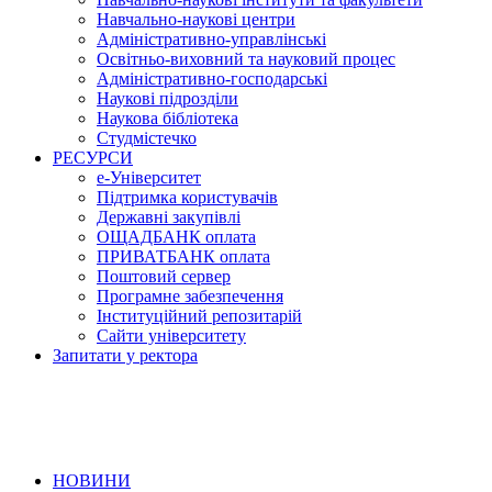
Навчально-наукові центри
Адміністративно-управлінські
Освітньо-виховний та науковий процес
Адміністративно-господарські
Наукові підрозділи
Наукова бібліотека
Студмістечко
РЕСУРСИ
е-Університет
Підтримка користувачів
Державні закупівлі
ОЩАДБАНК оплата
ПРИВАТБАНК оплата
Поштовий сервер
Програмне забезпечення
Інституційний репозитарій
Сайти університету
Запитати у ректора
НОВИНИ