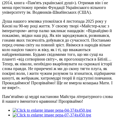
(2014, книга «Пам'ять української душі»). Отримав він і не
менш престижну премію Фундації Українського вільного
університету ім.
Водяників-Швабінських
(США).
Душа нашого земляка упокоїлася 4 листопада 2025 року у
Києві на 90-му році життя. У своєму творі «Майстер-клас з
імператором» автор палко закликає нащадків: «Віднайдімо й
покажімо, звідки наш рід. Як він зароджувався, розвивався,
гонами яких тисячоліть добувався до сучасності. Постаньмо
перед очима світу на повний зріст. Явімося в народів вільне
коло нацією такого ж віку, як і ті, що вважаються
найдревнішими. Будьмо свідомими того, що ми сущі на
планеті «від сотворіння світу», як проголошується в Біблії…
Тепер, як ніколи, необхідно вкарбовувати на скрижалі історії
слова правди. Не приречені ж ми до скону тягти плуга, як
покірні воли, і жити чужим розумом та згинатися, підбираючи
кинуті, як жебракам, хитромудрі теорії й підступні повчання.
Прокидаймося! Прозріваймо! Ще не вмерла козацька Мати. І
не вмре!».
Пам’ятаймо ці мудрі настанови Майстра літературного слова
й нашого іменитого краянина! Прозріваймо!