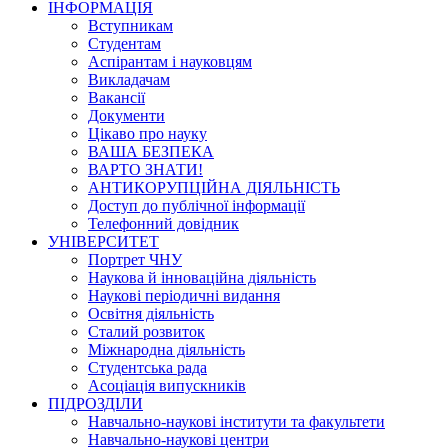
ІНФОРМАЦІЯ
Вступникам
Студентам
Аспірантам і науковцям
Викладачам
Вакансії
Документи
Цікаво про науку
ВАША БЕЗПЕКА
ВАРТО ЗНАТИ!
АНТИКОРУПЦІЙНА ДІЯЛЬНІСТЬ
Доступ до публічної інформації
Телефонний довідник
УНІВЕРСИТЕТ
Портрет ЧНУ
Наукова й інноваційна діяльність
Наукові періодичні видання
Освітня діяльність
Сталий розвиток
Міжнародна діяльність
Студентська рада
Асоціація випускників
ПІДРОЗДІЛИ
Навчально-наукові інститути та факультети
Навчально-наукові центри