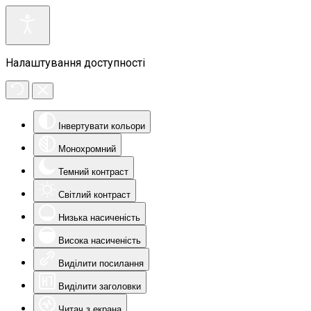
Налаштування доступності
Інвертувати кольори
Монохромний
Темний контраст
Світлий контраст
Низька насиченість
Висока насиченість
Виділити посилання
Виділити заголовки
Читач з екрана