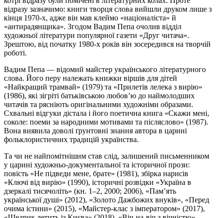
котрі відразу були помічені в літературних колах. Проте
відразу зазначимо: книги творця слова вийшли друком лише з
кінця 1970-х, адже він мав клеймо «націоналіста» й
«антирадянщика». Згодом Вадим Пепа очолив відділ
художньої літератури популярної газети «Друг читача».
Зрештою, від початку 1980-х років він зосередився на творчій
роботі.
Вадим Пепа — відомий майстер українського літературного
слова. Його перу належать книжки віршів для дітей
«Найкращий трамвай» (1979) та «Прилетів лелека з вирію»
(1986), які зігріті батьківською любов’ю до наймолодших
читачів та рясніють оригінальними художніми образами.
Схвальні відгуки дістала і його поетична книга «Скажи мені,
соколе: поеми за народними мотивами та післяслово» (1987).
Вона виявила доволі ґрунтовні знання автора в царині
фольклористичних традицій українства.
Та чи не найпомітнішим став слід, залишений письменником
у царині художньо-документальної та історичної прози:
повість «Не підведи мене, брате» (1981), збірка нарисів
«Ключі від вирію» (1990), історичні розвідки «Україна в
дзеркалі тисячоліть» (кн. 1–2, 2000; 2006), «Памʼять
української душі» (2012), «Золото Дажбожих внуків», «Перед
очима істини» (2015), «Майстер-клас з імператором» (2017),
«Щедрик летить із Києва» (2018), «Віч-на-віч з вічністю»,