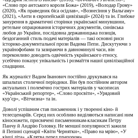
«Слово про антського короля Божа» (2019), «Володар Грому»
(2020), «Як праведник біса осідлав», «Вознесіння у
Вальгаму
»
(2021), «Анти в європейській
цивізізації
» (2024) та ін. Глибоке
занурення в драматичні сторінки української минувшини,
ретельне опрацювання історичних документів, синівська
любов до України, послідовна державницька позиція,
бездоганний стиль подачі матеріалів — такі основні риси
історико-документальної прози Вадима Пепи. Дискутуючи з
українофобами та зазираючи в давноминулі часи, він
переконливо доводить одвічність українського етносу,
усебічно показує унікальність і розмаїття нашої цивілізаційної
спадщини.
Як журналіст Вадим Іванович постійно друкувався на
шпальтах столичної періодики. Він був постійним автором
актуальних і полемічно гострих матеріалів у часописах
«Український репортер», «Слово просвіти», «Урядовий
кур’єр», «Вітчизна» та ін.
Доволі успішним став письменник і у творенні кіно- й
телесценаріїв. Серед них особливо виділяються написані ним
кіносюжети, присвячені письменникам-класикам Петру
Панчу й Андрію Головку. Не меншої популярності зажили
й
Пепині
сценарії «Квіти Чернятки», «Право на мрію», «У
кінці літа», «
Клятва
перед прапором».