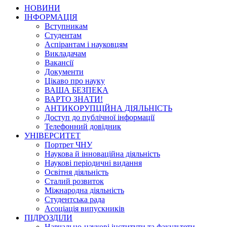
НОВИНИ
ІНФОРМАЦІЯ
Вступникам
Студентам
Аспірантам і науковцям
Викладачам
Вакансії
Документи
Цікаво про науку
ВАША БЕЗПЕКА
ВАРТО ЗНАТИ!
АНТИКОРУПЦІЙНА ДІЯЛЬНІСТЬ
Доступ до публічної інформації
Телефонний довідник
УНІВЕРСИТЕТ
Портрет ЧНУ
Наукова й інноваційна діяльність
Наукові періодичні видання
Освітня діяльність
Сталий розвиток
Міжнародна діяльність
Студентська рада
Асоціація випускників
ПІДРОЗДІЛИ
Навчально-наукові інститути та факультети