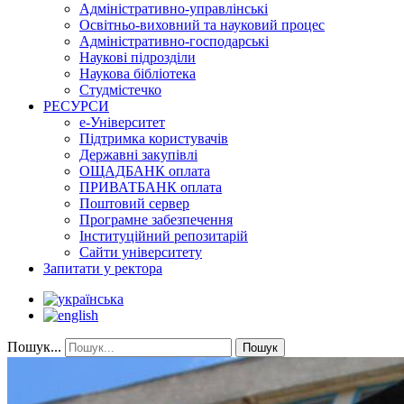
Адміністративно-управлінські
Освітньо-виховний та науковий процес
Адміністративно-господарські
Наукові підрозділи
Наукова бібліотека
Студмістечко
РЕСУРСИ
е-Університет
Підтримка користувачів
Державні закупівлі
ОЩАДБАНК оплата
ПРИВАТБАНК оплата
Поштовий сервер
Програмне забезпечення
Інституційний репозитарій
Сайти університету
Запитати у ректора
Пошук...
Пошук