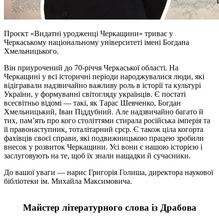
Проєкт «Видатні уродженці Черкащини» триває у
Черкаському національному університеті імені Богдана
Хмельницького.
Він
приурочений
до 70-річчя Черкаської області. На
Черкащині у всі історичні періоди народжувалися люди, які
відігравали надзвичайно важливу роль в історії та культурі
України, у формуванні світогляду українців. Є постаті
всесвітньо відомі — такі, як Тарас Шевченко, Богдан
Хмельницький, Іван Піддубний. Але надзвичайно багато й
тих, пам’ять про кого століттями стирала російська імперія та
її правонаступник, тоталітарний
срср
. Є також ціла когорта
фахівців своєї справи, які подвижницькою працею зробили
внесок у розвиток Черкащини. Усі вони є нашою історією і
заслуговують на те, щоб їх знали нащадки й сучасники.
До вашої уваги — нарис Григорія Голиша, директора наукової
бібліотеки ім. Михайла Максимовича.
Майстер літературного слова із Драбова