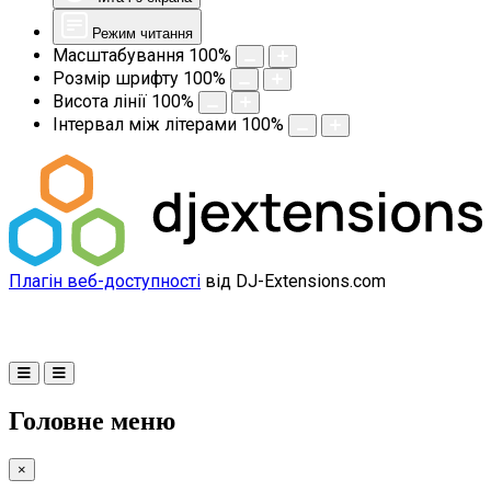
Режим читання
Масштабування
100
%
Розмір шрифту
100
%
Висота лінії
100
%
Інтервал між літерами
100
%
Плагін веб-доступності
від DJ-Extensions.com
Головне меню
×