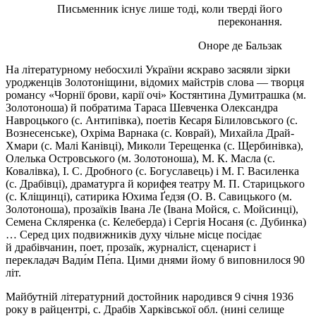
Письменник існує лише тоді, коли тверді його
переконання.
Оноре де Бальзак
На літературному небосхилі України яскраво засяяли зірки
уродженців Золотоніщини, відомих майстрів слова — творця
романсу «
Чорнії
брови, карії очі» Костянтина
Думитрашка
(м.
Золотоноша) й побратима Тараса Шевченка Олександра
Навроцького (с. Антипівка), поетів Кесаря
Білиловського
(с.
Вознесенське), Охріма Варнака (с. Коврай), Михайла Драй-
Хмари (с. Малі Канівці), Миколи Терещенка (с. Щербинівка),
Олелька Островського (м. Золотоноша), М. К. Масла (с.
Ковалівка), І. С. Дробного (с. Богуславець) і М. Г. Василенка
(с. Драбівці), драматурга й корифея театру М. П. Старицького
(с. Кліщинці), сатирика Юхима Ґедзя (О. В. Савицького (м.
Золотоноша), прозаїків Івана Ле (Івана
Мойся
, с.
Мойсинці
),
Семена Скляренка (с. Келеберда) і Сергія Носаня (с. Дубинка)
… Серед цих подвижників духу чільне місце посідає
й
драбівчанин
, поет, прозаїк, журналіст, сценарист і
перекладач Вади́м Пе́па. Цими днями йому б виповнилося 90
літ.
Майбутній літературний достойник народився 9 січня 1936
року в райцентрі, с. Драбів Харківської обл. (нині селище