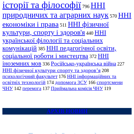
історії та філософії
ННІ
796
природничих та аграрних наук
ННІ
570
економіки і права
ННІ фізичної
511
культури, спорту і здоров'я
ННІ
440
української філології та соціальних
комунікацій
ННІ педагогічної освіти,
385
соціальної роботи і мистецтва
ННІ
372
іноземних мов
Російсько-українська війна
336
227
ННІ фізичної культури спорту та здоров’я
208
психологічний факультет
ННІ інформаційних та
176
освітніх технологій
допомога ЗСУ
спортсмени
174
166
ЧНУ
перемога
142
137
Приймальна комісія ЧНУ
119
АРХІВ НОВИН