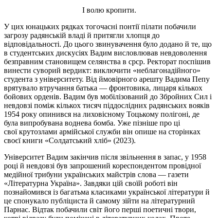
І волю кропити.
У цих юнацьких рядках
тогочасні понтії
пілати побачили
загрозу радянській владі й притягли хлопця до
відповідальності. До цього звинувачення було додано й те, що
в студентських дискусіях Вадим висловлював невдоволення
безправним становищем селянства в
срср
. Ректорат поспішив
винести суворий вердикт: виключити «неблагонадійного»
студента з університету. Від ймовірного арешту Вадима Пепу
врятувало втручання батька — фронтовика, лицаря кількох
бойових орденів. Вадим був мобілізований до Збройних Сил і
невдовзі поміж кількох тисяч піддослідних радянських вояків
1954 року опинився на лиховісному Тоцькому полігоні, де
була випробувана воднева бомба. Уже пізніше про ці
свої
крутозлами
армійської служби він опише на сторінках
своєї книги «Солдатський хліб» (2023).
Університет Вадим закінчив після звільнення в запас, у 1958
році й невдовзі був запрошений кореспондентом провідної
медійної трибуни українських майстрів слова — газети
«Літературна Україна». Завдяки цій своїй роботі він
познайомився із багатьма класиками української літератури й
це спонукало публіциста й самому зійти на літературний
Парнас. Відтак побачили світ його перші поетичні твори,