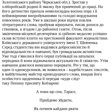
Золотоніського району Черкаської обл.). Зростав у
хліборобській родині й змалку був привчений до праці. На
його дитинство припала немилосердна воєнна пора з її
неймовірними випробуваннями та голодні мордування
повоєнних років. Уже в шкільні роки відчув поклик
літературного слова, пробував віршувати, писав дописи до
стіннівок, а згодом і до районної газети. Отож, після
закінчення місцевої десятирічки зі срібною медаллю успішно
склав вступні іспити на престижний факультет журналістики
Київського державного університету імені Т. Шевченка.
Серед студентства він виділявся добросовісністю й
відповідальністю в навчанні, був громадським активістом.
Уже тоді з’явилися його перші публікації на шпальтах
періодики й вони відзначалися актуальністю й свіжістю. Утім
навчання довелося вимушено перервати. Річ у тім, що
один
із
однокурсників, як виявилося – кадебістських сексотів,
в майбутньому майстер криводушного слова, викрав його
особистого щоденника й передав «куди слід»
таку
Пепину
присвяту Кобзареві:
А поки що спи, Тарасе,
Прийдемо збудити,
Як
почнем
кайдани рвати