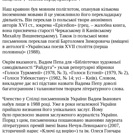
Наш краянин був мовним поліглотом, опанував кількома
іноземними мовами й це уможливило його перекладацьку
діяльність. Він переклав із польської твори анонімних
авторів XVI ст., зокрема «Epicedion» (грец. – жалобна книга,
вона присвячена старості Черкаському й Канівському
Михайлу Вишневецькому). Також із польської мови
письменник переклав поезії Бартоломея Зиморовича (вміщені
в антології «Українська поезія XVII століття (перша
половина)» (1988).
Окрім вказаного, Вадим Пепа для «Бібліотечки художньої
самодіяльності “Райдуга”» уклав репертуарні збірники
«Голоси Туркменії» (1978, № 3), «Голоси Естонії» (1979, № 2),
«Голоси Узбекистану» (1982, № 14; усі – Київ). Словом,
викладене дає всі підстави назвати Вадима Пепу доволі
багатогранним і талановитим творцем літературного слова.
Членство у Спілці письменників України Вадим Іванович
набув лише в 1988 році. Уже в роки незалежної України
прийшло визнання його унікальних заслуг. Йому
було
присвоєно
звання заслуженого журналіста України.
Поряд з цим, письменника пошановано званнями лауреата
літературних премій імені Івана Нечуя-Левицького (2007,
історичний нарис «Ключі од вирію») та ім. Олеся Гончара