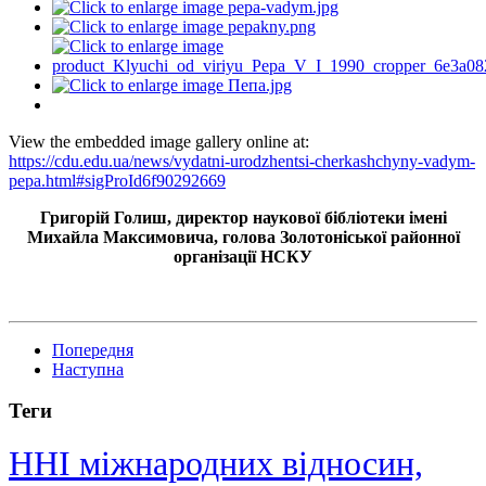
View the embedded image gallery online at:
https://cdu.edu.ua/news/vydatni-urodzhentsi-cherkashchyny-vadym-
pepa.html#sigProId6f90292669
Григорій Голиш, директор наукової бібліотеки імені
Михайла Максимовича, голова Золотоніської районної
організації НСКУ
Попередня
Наступна
Теги
ННІ міжнародних відносин,