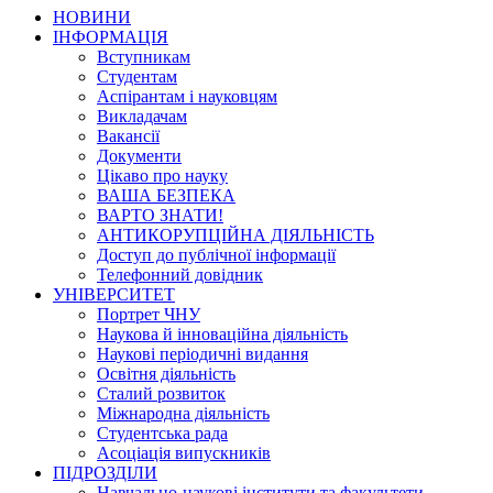
НОВИНИ
ІНФОРМАЦІЯ
Вступникам
Студентам
Аспірантам і науковцям
Викладачам
Вакансії
Документи
Цікаво про науку
ВАША БЕЗПЕКА
ВАРТО ЗНАТИ!
АНТИКОРУПЦІЙНА ДІЯЛЬНІСТЬ
Доступ до публічної інформації
Телефонний довідник
УНІВЕРСИТЕТ
Портрет ЧНУ
Наукова й інноваційна діяльність
Наукові періодичні видання
Освітня діяльність
Сталий розвиток
Міжнародна діяльність
Студентська рада
Асоціація випускників
ПІДРОЗДІЛИ
Навчально-наукові інститути та факультети