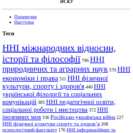
НСКУ
Попередня
Наступна
Теги
ННІ міжнародних відносин,
історії та філософії
ННІ
796
природничих та аграрних наук
ННІ
570
економіки і права
ННІ фізичної
511
культури, спорту і здоров'я
ННІ
440
української філології та соціальних
комунікацій
ННІ педагогічної освіти,
385
соціальної роботи і мистецтва
ННІ
372
іноземних мов
Російсько-українська війна
336
227
ННІ фізичної культури спорту та здоров’я
208
психологічний факультет
ННІ інформаційних та
176