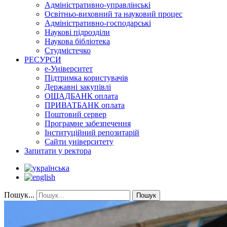
Адміністративно-управлінські
Освітньо-виховний та науковий процес
Адміністративно-господарські
Наукові підрозділи
Наукова бібліотека
Студмістечко
РЕСУРСИ
е-Університет
Підтримка користувачів
Державні закупівлі
ОЩАДБАНК оплата
ПРИВАТБАНК оплата
Поштовий сервер
Програмне забезпечення
Інституційний репозитарій
Сайти університету
Запитати у ректора
Пошук...
Пошук