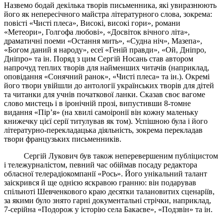
Назвемо бодай декілька творів письменника, які увиразнюють
його як непересічного майстра літературного слова, зокрема:
повісті «Чисті плеса», Високі, високі гори», романи
«Метеори», Голгофа любові», «Досвіток вічного літа»,
драматичні поеми «Остання мить», «Судна ніч», Мазепа»,
«Богом даний я народу», есеї «Геній правди», «Ой, Дніпро,
Дніпро» та ін. Поряд з цим Сергій Носань став автором
напрочуд теплих творів для найменших читачів (наприклад,
оповідання «Сонячний ранок», «Чисті плеса» та ін.). Окремі
його твори увійшли до антології українських творів для дітей
та читанки для учнів початкової ланки. Сказав своє вагоме
слово мистець і в іронічній прозі, випустивши 8-томне
видання «Пір’я» (на хвилі самоіронії він кожну маленьку
книжечку цієї серії титулував як том). Успішною була і його
літературно-перекладацька діяльність, зокрема перекладав
твори французьких письменників.
Сергій Лукович був також неперевершеним публіцистом
і тележурналістом, певний час обіймав посаду редактора
обласної телерадіокомпанії «Рось». Його унікальний талант
заіскрився й ще однією яскравою гранню: він подарував
спільноті Шевченкового краю десятки талановитих сценаріїв,
за якими було знято гарні документальні стрічки, наприклад,
7-серійна «Подорож у історію села Бакаєве», «Подзвін» та ін.