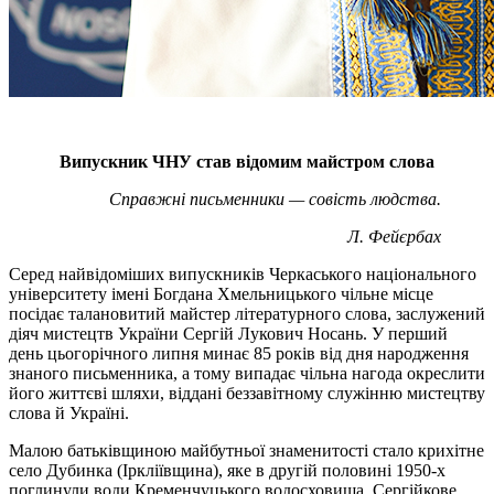
Випускник ЧНУ став відомим майстром слова
Справжні письменники — совість людства.
Л. Фейєрбах
Серед найвідоміших випускників Черкаського національного
університету імені Богдана Хмельницького чільне місце
посідає талановитий майстер літературного слова, заслужений
діяч мистецтв України Сергій Лукович Носань. У перший
день цьогорічного липня минає 85 років від дня народження
знаного письменника, а тому випадає чільна нагода окреслити
його життєві шляхи, віддані беззавітному служінню мистецтву
слова й Україні.
Малою батьківщиною майбутньої знаменитості стало крихітне
село Дубинка (Іркліївщина), яке в другій половині 1950-х
поглинули води Кременчуцького водосховища. Сергійкове