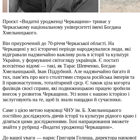
Проєкт «Видатні уродженці Черкащини» триває у
Черкаському національному університеті імені Богдана
Хмельницького.
Він приурочений до 70-річчя Черкаської області. На
Черкащині у всі історичні періоди народжувалися люди, які
відігравали надзвичайно важливу роль в історії та культурі
України, у формуванні світогляду українців. Є постаті
всесвітньо відомі — такі, як Тарас Шевченко, Богдан
Хмельницький, Іван Піддубний. Але надзвичайно багато й
тих, пам’ять про кого століттями стирала російська імперія та
її правонаступник, тоталітарний срср. Є також ціла когорта
фахівців своєї справи, які подвижницькою працею зробили
внесок у розвиток Черкащини. Усі вони є нашою історією і
заслуговують на те, щоб їх знали нащадки й сучасники.
Саме з цією метою науковці ЧНУ ім. Б. Хмельницького
постійно досліджують діячів історії та культури рідного краю і
діляться цими дослідженнями. Їхні напрацювання зможете
знайти у рубриці «Видатні уродженці Черкащини».
До вашої уваги — нарис Григорія Голиша, директора наукової