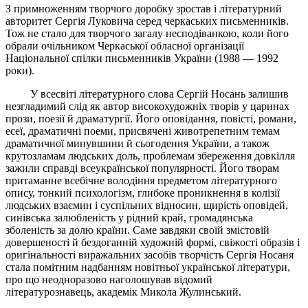
З примноженням творчого доробку зростав і літературний
авторитет Сергія Луковича серед черкаських письменників.
Тож не стало для творчого загалу несподіванкою, коли його
обрали очільником Черкаської обласної організації
Національної спілки письменників України (1988 — 1992
роки).
У всесвіті літературного слова Сергій Носань залишив
незгладимий слід як автор високохудожніх творів у царинах
прози, поезії й драматургії. Його оповідання, повісті, романи,
есеї, драматичні поеми, присвячені животрепетним темам
драматичної минувшини й сьогодення України, а також
крутозламам людських доль, проблемам збереження довкілля
зажили справді всеукраїнської популярності. Його творам
притаманне всебічне володіння предметом літературного
опису, тонкий психологізм, глибоке проникнення в колізії
людських взаємин і суспільних відносин, щирість оповідей,
синівська залюбленість у рідний край, громадянська
зболеність за долю країни. Саме завдяки своїй змістовій
довершеності й бездоганній художній формі, свіжості образів і
оригінальності виражальних засобів творчість Сергія Носаня
стала помітним надбанням новітньої української літератури,
про що неодноразово наголошував відомий
літературознавець, академік Микола Жулинський.