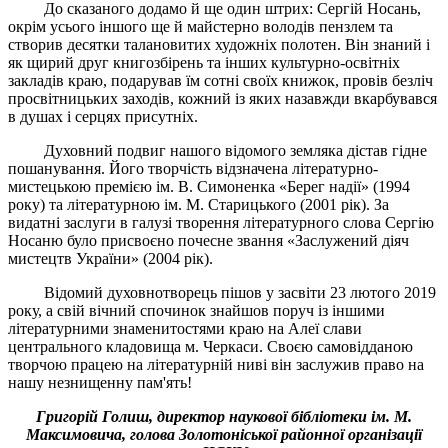
До сказаного додамо й ще один штрих: Сергій Носань,
окрім усього іншого ще й майстерно володів пензлем та
створив десятки талановитих художніх полотен. Він знаний і
як щирий друг книгозбірень та інших культурно-освітніх
закладів краю, подарував їм сотні своїх книжок, провів безліч
просвітницьких заходів, кожний із яких назавжди вкарбувався
в душах і серцях присутніх.
Духовний подвиг нашого відомого земляка дістав гідне
пошанування. Його творчість відзначена літературно-
мистецькою премією ім. В. Симоненка «Берег надії» (1994
року) та літературною ім. М. Старицького (2001 рік). За
видатні заслуги в галузі творення літературного слова Сергію
Носаню було присвоєно почесне звання «Заслужений діяч
мистецтв України» (2004 рік).
Відомий духовнотворець пішов у засвіти 23 лютого 2019
року, а свій вічний спочинок знайшов поруч із іншими
літературними знаменитостями краю на Алеї слави
центрального кладовища м. Черкаси. Своєю самовідданою
творчою працею на літературній ниві він заслужив право на
нашу незнищенну пам'ять!
Григорій Голиш, директор наукової бібліотеки ім. М.
Максимовича,
голова Золотоніської районної організації