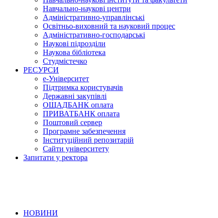
Навчально-наукові центри
Адміністративно-управлінські
Освітньо-виховний та науковий процес
Адміністративно-господарські
Наукові підрозділи
Наукова бібліотека
Студмістечко
РЕСУРСИ
е-Університет
Підтримка користувачів
Державні закупівлі
ОЩАДБАНК оплата
ПРИВАТБАНК оплата
Поштовий сервер
Програмне забезпечення
Інституційний репозитарій
Сайти університету
Запитати у ректора
НОВИНИ