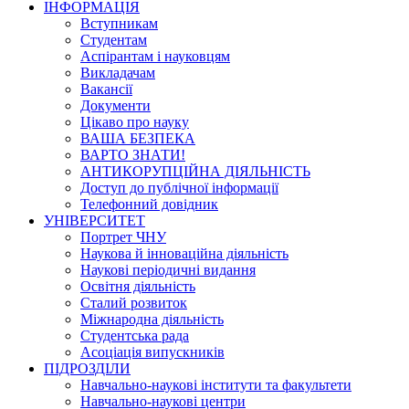
ІНФОРМАЦІЯ
Вступникам
Студентам
Аспірантам і науковцям
Викладачам
Вакансії
Документи
Цікаво про науку
ВАША БЕЗПЕКА
ВАРТО ЗНАТИ!
АНТИКОРУПЦІЙНА ДІЯЛЬНІСТЬ
Доступ до публічної інформації
Телефонний довідник
УНІВЕРСИТЕТ
Портрет ЧНУ
Наукова й інноваційна діяльність
Наукові періодичні видання
Освітня діяльність
Сталий розвиток
Міжнародна діяльність
Студентська рада
Асоціація випускників
ПІДРОЗДІЛИ
Навчально-наукові інститути та факультети
Навчально-наукові центри