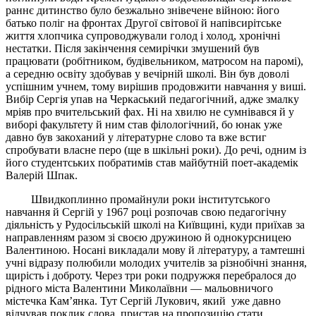
раннє дитинство було безжально знівечене війною: його
батько поліг на фронтах Другої світової й напівсирітське
життя хлопчика супроводжували голод і холод, хронічні
нестатки. Після закінчення семирічки змушений був
працювати (робітником, будівельником, матросом на паромі),
а середню освіту здобував у вечірній школі. Він був доволі
успішним учнем, тому вирішив продовжити навчання у виші.
Вибір Сергія упав на Черкаський педагогічний, адже змалку
мріяв про вчительський фах. Ні на хвилю не сумнівався й у
виборі факультету й ним став філологічний, бо юнак уже
давно був закоханий у літературне слово та вже встиг
спробувати власне перо (ще в шкільні роки). До речі, одним із
його студентських побратимів став майбутній поет-академік
Валерій Шпак.
Швидкоплинно промайнули роки інститутського
навчання й Сергій у 1967 році розпочав свою педагогічну
діяльність у Рудосільській школі на Київщині, куди приїхав за
направленням разом зі своєю дружиною й однокурсницею
Валентиною. Носані викладали мову й літературу, а тамтешні
учні відразу полюбили молодих учителів за різнобічні знання,
щирість і доброту. Через три роки подружжя перебралося до
рідного міста Валентини Миколаївни — мальовничого
містечка Кам’янка. Тут Сергій Лукович, який уже давно
відчував поклик слова, пристав на пропозицію стати