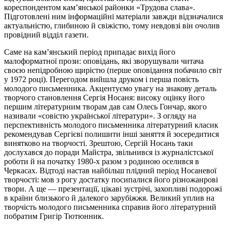
кореспондентом кам’янської районки «Трудова слава».
Підготовлені ним інформаційні матеріали завжди відзначалися
актуальністю, глибиною й свіжістю, тому невдовзі він очолив
провідний відділ газети.
Саме на кам’янський період припадає вихід його
малоформатної прози: оповідань, які зворушували читача
своєю непідробною щирістю (перше оповідання побачило світ
у 1972 році). Перегодом вийшла друком і перша повість
молодого письменника. Акцентуємо увагу на знакову деталь
творчого становлення Сергія Носаня: високу оцінку його
першим літературним творам дав сам Олесь Гончар, якого
називали «совістю української літератури». З огляду на
перспективність молодого письменника літературний класик
рекомендував Сергієві полишити інші заняття й зосередитися
винятково на творчості. Зрештою, Сергій Носань таки
дослухався до поради Майстра, звільнився із журналістської
роботи й на початку 1980-х разом з родиною оселився в
Черкасах. Відтоді настав найбільш плідний період Носаневої
творчості: мов з рогу достатку посипалися його різножанрові
твори. А ще — презентації, цікаві зустрічі, захопливі подорожі
в країни близького й далекого зарубіжжя. Великий уплив на
творчість молодого письменника справив його літературний
побратим Григір Тютюнник.