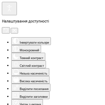
Налаштування доступності
Інвертувати кольори
Монохромний
Темний контраст
Світлий контраст
Низька насиченість
Висока насиченість
Виділити посилання
Виділити заголовки
Читач з екрана