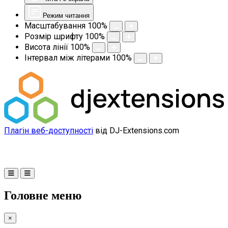
Режим читання
Масштабування
100
%
Розмір шрифту
100
%
Висота лінії
100
%
Інтервал між літерами
100
%
Плагін веб-доступності
від DJ-Extensions.com
Головне меню
×