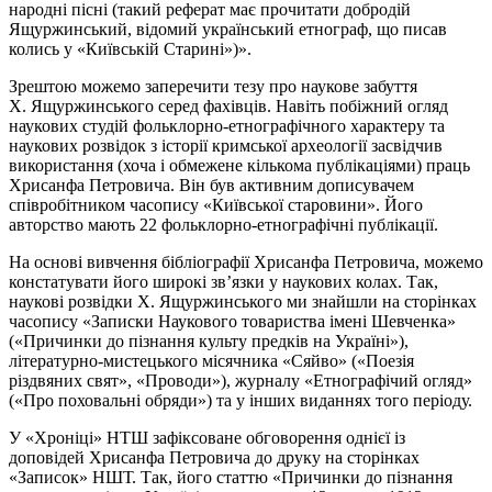
народні пісні (такий реферат має прочитати добродій
Ящуржинський, відомий український етнограф, що писав
колись у «Київській Старині»)».
Зрештою можемо заперечити тезу про наукове забуття
Х. Ящуржинського серед фахівців. Навіть побіжний огляд
наукових студій фольклорно-етнографічного характеру та
наукових розвідок з історії кримської археології засвідчив
використання (хоча і обмежене кількома публікаціями) праць
Хрисанфа Петровича. Він був активним дописувачем
співробітником часопису «Київської старовини». Його
авторство мають 22 фольклорно-етнографічні публікації.
На основі вивчення бібліографії Хрисанфа Петровича, можемо
констатувати його широкі зв’язки у наукових колах. Так,
наукові розвідки Х. Ящуржинського ми знайшли на сторінках
часопису «Записки Наукового товариства імені Шевченка»
(«Причинки до пізнання культу предків на Україні»),
літературно-мистецького місячника «Сяйво» («Поезія
різдвяних свят», «Проводи»), журналу «Етнографічий огляд»
(«Про поховальні обряди») та у інших виданнях того періоду.
У «Хроніці» НТШ зафіксоване обговорення однієї із
доповідей Хрисанфа Петровича до друку на сторінках
«Записок» НШТ. Так, його статтю «Причинки до пізнання