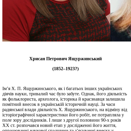
Хрисан Петрович Ящуржинський
(1852–1923?)
Ім’я Х. П. Ящуржинського, як і багатьох інших українських
діячів науки, тривалий час було забуте. Однак, його діяльність
як фольклориста, археолога, історика й краєзнавця залишила
помітний внесок в українській історичній науці. За часи
радянської влади діяльність Х. Ящуржинського, на відміну від
історіографічної характеристики його робіт, не потрапляла у
поле зору дослідників. І лише з другої половини 90-х років
ХХ ст. розпочався новий етап у дослідженні його життя,
опрацюванні наукової спадщини та з’ясуванні внеску у