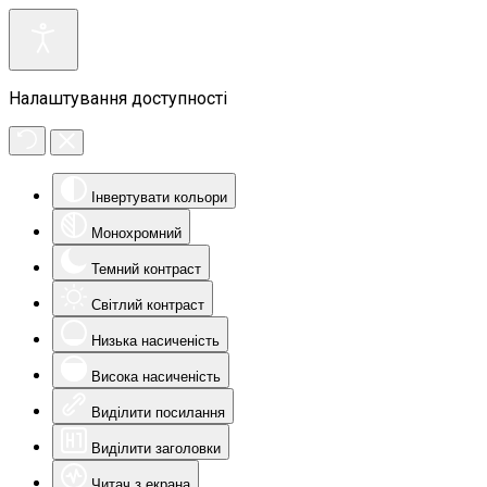
Налаштування доступності
Інвертувати кольори
Монохромний
Темний контраст
Світлий контраст
Низька насиченість
Висока насиченість
Виділити посилання
Виділити заголовки
Читач з екрана