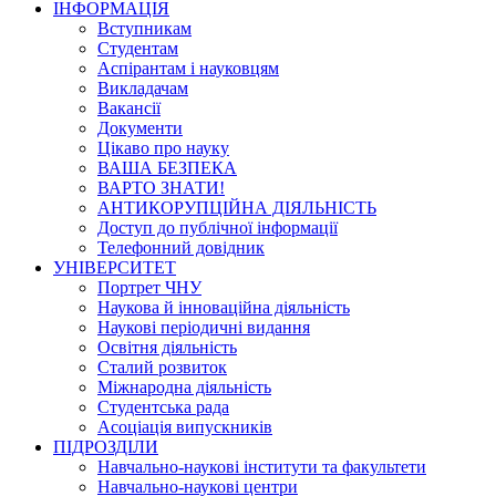
ІНФОРМАЦІЯ
Вступникам
Студентам
Аспірантам і науковцям
Викладачам
Вакансії
Документи
Цікаво про науку
ВАША БЕЗПЕКА
ВАРТО ЗНАТИ!
АНТИКОРУПЦІЙНА ДІЯЛЬНІСТЬ
Доступ до публічної інформації
Телефонний довідник
УНІВЕРСИТЕТ
Портрет ЧНУ
Наукова й інноваційна діяльність
Наукові періодичні видання
Освітня діяльність
Сталий розвиток
Міжнародна діяльність
Студентська рада
Асоціація випускників
ПІДРОЗДІЛИ
Навчально-наукові інститути та факультети
Навчально-наукові центри