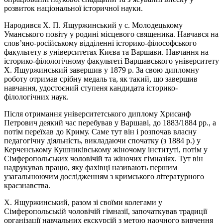
розвиток національної історичної науки.
Народився Х. П. Ящуржинський у с. Молодецькому
Уманського повіту у родині місцевого священика. Навчався на
слов’яно-російському відділенні історико-філософського
факультету в університетах Києва та Варшави. Навчання на
історико-філологічному факультеті Варшавського університету
Х. Ящуржинський завершив у 1879 р. За свою дипломну
роботу отримав срібну медаль та, як такий, що завершив
навчання, удостоєний ступеня кандидата історико-
філологічних наук.
Після отримання університетського диплому Хрисанф
Петрович деякий час перебував у Варшаві, до 1883/1884 рр., а
потім переїхав до Криму. Саме тут він і розпочав власну
педагогічну діяльність, викладаючи спочатку (з 1884 р.) у
Керченському Кушниківському жіночому інституті, потім у
Сімферопольських чоловічій та жіночих гімназіях. Тут він
надрукував працю, яку фахівці називають першим
узагальнюючим дослідженням з кримського літературного
краєзнавства.
Х. Ящуржинський, разом зі своїми колегами у
Сімферопольській чоловічій гімназії, започаткував традиції
організації навчальних екскурсій з метою наочного вивчення