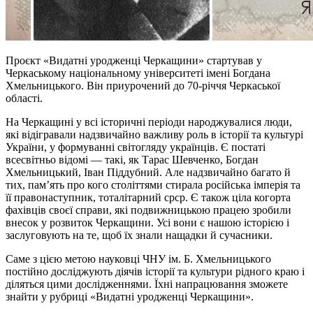
Проєкт «Видатні уродженці Черкащини» стартував у
Черкаському національному університеті імені Богдана
Хмельницького. Він приурочений до 70-річчя Черкаської
області.
На Черкащині у всі історичні періоди народжувалися люди,
які відігравали надзвичайно важливу роль в історії та культурі
України, у формуванні світогляду українців. Є постаті
всесвітньо відомі — такі, як Тарас Шевченко, Богдан
Хмельницький, Іван Піддубний. Але надзвичайно багато й
тих, пам’ять про кого століттями стирала російська імперія та
її правонаступник, тоталітарний срср. Є також ціла когорта
фахівців своєї справи, які подвижницькою працею зробили
внесок у розвиток Черкащини. Усі вони є нашою історією і
заслуговують на те, щоб їх знали нащадки й сучасники.
Саме з цією метою науковці ЧНУ ім. Б. Хмельницького
постійно досліджують діячів історії та культури рідного краю і
діляться цими дослідженнями. Їхні напрацювання зможете
знайти у рубриці «Видатні уродженці Черкащини».