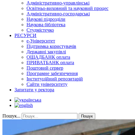
Адміністративно-управлінські
Освітньо-виховний та науковий процес
Адміністративно-господарські
Наукові підрозділи
Наукова бібліотека
Студмістечко
РЕСУРСИ
е-Університет
Підтримка користувачів
Державні закупівлі
ОЩАДБАНК оплата
ПРИВАТБАНК оплата
Поштовий сервер
Програмне забезпечення
Інституційний репозитарій
Сайти університету
Запитати у ректора
Пошук...
Пошук