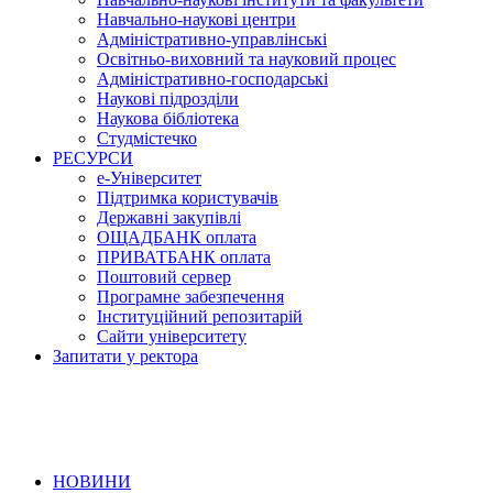
Навчально-наукові центри
Адміністративно-управлінські
Освітньо-виховний та науковий процес
Адміністративно-господарські
Наукові підрозділи
Наукова бібліотека
Студмістечко
РЕСУРСИ
е-Університет
Підтримка користувачів
Державні закупівлі
ОЩАДБАНК оплата
ПРИВАТБАНК оплата
Поштовий сервер
Програмне забезпечення
Інституційний репозитарій
Сайти університету
Запитати у ректора
НОВИНИ