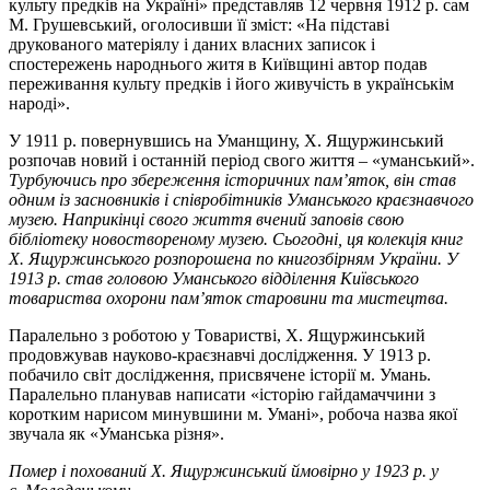
культу предків на Україні» представляв 12 червня 1912 р. сам
М. Грушевський, оголосивши її зміст: «На підставі
друкованого матеріялу і даних власних записок і
спостережень народнього житя в Київщині автор подав
переживання культу предків і його живучість в українськім
народі».
У 1911 р. повернувшись на Уманщину, Х. Ящуржинський
розпочав новий і останній період свого життя – «уманський».
Турбуючись про збереження історичних пам’яток, він став
одним із засновників і співробітників Уманського краєзнавчого
музею. Наприкінці свого життя вчений заповів свою
бібліотеку новоствореному музею. Сьогодні, ця колекція книг
Х. Ящуржинського розпорошена по книгозбірням України. У
1913 р. став головою Уманського відділення Київського
товариства охорони пам’яток старовини та мистецтва.
Паралельно з роботою у Товаристві, Х. Ящуржинський
продовжував науково-краєзнавчі дослідження. У 1913 р.
побачило світ дослідження, присвячене історії м. Умань.
Паралельно планував написати «історію гайдамаччини з
коротким нарисом минувшини м. Умані», робоча назва якої
звучала як «Уманська різня».
Помер і похований Х. Ящуржинський ймовірно у 1923 р. у