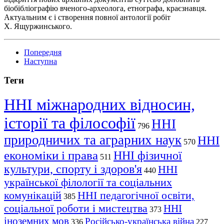
біобібліографію вченого-археолога, етнографа, краєзнавця.
Актуальним є і створення повної антології робіт
Х. Ящуржинського.
Попередня
Наступна
Теги
ННІ міжнародних відносин,
історії та філософії
ННІ
796
природничих та аграрних наук
ННІ
570
економіки і права
ННІ фізичної
511
культури, спорту і здоров'я
ННІ
440
української філології та соціальних
комунікацій
ННІ педагогічної освіти,
385
соціальної роботи і мистецтва
ННІ
373
іноземних мов
Російсько-українська війна
336
227