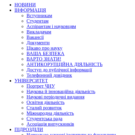
НОВИНИ
ІНФОРМАЦІЯ
Вступникам
Студентам
Аспірантам і науковцям
Викладачам
Вакансії
Документи
Цікаво про науку
ВАША БЕЗПЕКА
ВАРТО ЗНАТИ!
АНТИКОРУПЦІЙНА ДІЯЛЬНІСТЬ
Доступ до публічної інформації
Телефонний довідник
УНІВЕРСИТЕТ
Портрет ЧНУ
Наукова й інноваційна діяльність
Наукові періодичні видання
Освітня діяльність
Сталий розвиток
Міжнародна діяльність
Студентська рада
Асоціація випускників
ПІДРОЗДІЛИ
Навчально-наукові інститути та факультети