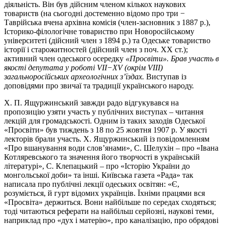
діяльність. Він був дійсним членом кількох наукових
товариств (на сьогодні достеменно відомо про три −
Таврійська вчена архівна комісія (член-засновник з 1887 р.),
Історико-філологічне товариство при Новоросійському
університеті (дійсний член з 1894 р.) та Одеське товариство
історії і старожитностей (дійсний член з поч. ХХ ст.);
активний член одеського осередку
«Просвіти». Брав участь в
якості депутата у роботі
VII
−
XV
(окрім
VIII
)
загальноросійських археологічних з
’
їздах.
Виступав із
доповідями про звичаї та традиції українського народу.
Х. П. Ящуржинський завжди радо відгукувався на
пропозицію узяти участь у публічних виступах – читання
лекцій для громадськості. Одним із таких заходів Одеської
«Просвіти» був тиждень з 18 по 25 жовтня 1907 р. У якості
лекторів брали участь. Х. Ящуржинський із повідомленням
«Про вшанування води слов’янами», С. Шелухін – про «Івана
Котляревського та значення його творчості в українській
літературі», С. Клепацький – про «Історію України до
монгольської доби» та інші. Київська газета «Рада» так
написала про публічні лекції одеських освітян: «Є,
розуміється, й гурт відомих українців. Їхніми працями вся
«Просвіта» держиться. Вони найбільше по середах сходяться;
тоді читаються реферати на найбільш серйозні, наукові теми,
наприклад про «дух і матерію», про каналізацію, про обрядові