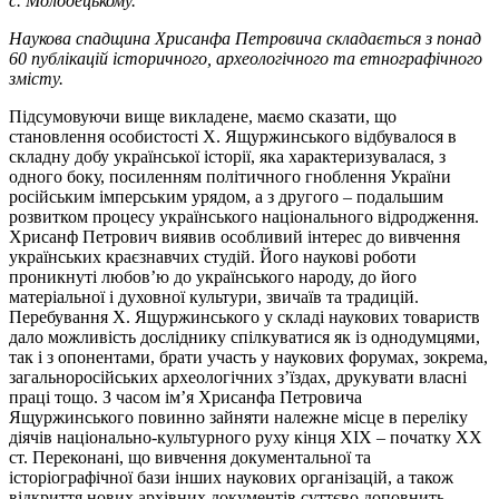
с. Молодецькому.
Наукова спадщина Хрисанфа Петровича складається з понад
60 публікацій історичного, археологічного та етнографічного
змісту.
Підсумовуючи вище викладене, маємо сказати, що
становлення особистості Х. Ящуржинського відбувалося в
складну добу української історії, яка характеризувалася, з
одного боку, посиленням політичного гноблення України
російським імперським урядом, а з другого – подальшим
розвитком процесу українського національного відродження.
Хрисанф Петрович виявив особливий інтерес до вивчення
українських краєзнавчих студій. Його наукові роботи
проникнуті любов’ю до українського народу, до його
матеріальної і духовної культури, звичаїв та традицій.
Перебування Х. Ящуржинського у складі наукових товариств
дало можливість досліднику спілкуватися як із однодумцями,
так і з опонентами, брати участь у наукових форумах, зокрема,
загальноросійських археологічних з’їздах, друкувати власні
праці тощо. З часом ім’я Хрисанфа Петровича
Ящуржинського повинно зайняти належне місце в переліку
діячів національно-культурного руху кінця ХІХ – початку ХХ
ст. Переконані, що вивчення документальної та
історіографічної бази інших наукових організацій, а також
відкриття нових архівних документів суттєво доповнить