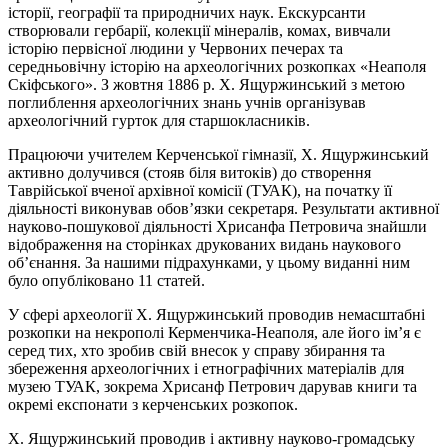
історії, географії та природничих наук. Екскурсанти
створювали гербарії, колекції мінералів, комах, вивчали
історію первісної людини у Червоних печерах та
середньовічну історію на археологічних розкопках «Неаполя
Скіфського». З жовтня 1886 р. Х. Ящуржинський з метою
поглиблення археологічних знань учнів організував
археологічний гурток для старшокласників.
Працюючи учителем Керченської гімназії, Х. Ящуржинський
активно долучився (стояв біля витоків) до створення
Таврійської вченої архівної комісії (ТУАК), на початку її
діяльності виконував обов’язки секретаря. Результати активної
науково-пошукової діяльності Хрисанфа Петровича знайшли
відображення на сторінках друкованих видань наукового
об’єнання. За нашими підрахунками, у цьому виданні ним
було опубліковано 11 статей.
У сфері археології Х. Ящуржинський проводив немасштабні
розкопки на некрополі Керменчика-Неаполя, але його ім’я є
серед тих, хто зробив свій внесок у справу збирання та
збереження археологічних і етнографічних матеріалів для
музею ТУАК, зокрема Хрисанф Петрович дарував книги та
окремі експонати з керченських розкопок.
Х. Ящуржинський проводив і активну науково-громадську