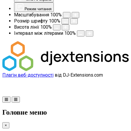
Режим читання
Масштабування
100
%
Розмір шрифту
100
%
Висота лінії
100
%
Інтервал між літерами
100
%
Плагін веб-доступності
від DJ-Extensions.com
Головне меню
×