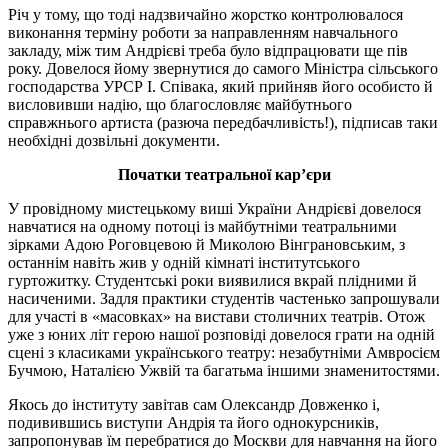
Річ у тому, що тоді надзвичайно жорстко контролювалося
виконання терміну роботи за направленням навчального
закладу, між тим Андрієві треба було відпрацювати ще пів
року. Довелося йому звернутися до самого Міністра сільського
господарства УРСР І. Співака, який прийняв його особисто й
висловивши надію, що благословляє майбутнього
справжнього артиста (разюча передбачливість!), підписав таки
необхідні дозвільні документи.
Початки театральної кар’єри
У провідному мистецькому виші України Андрієві довелося
навчатися на одному потоці із майбутніми театральними
зірками Адою Роговцевою й Миколою Вінграновським, з
останнім навіть жив у одній кімнаті інститутського
гуртожитку. Студентські роки виявилися вкрай плідними й
насиченими. Задля практики студентів частенько запрошували
для участі в «масовках» на вистави столичних театрів. Отож
уже з юних літ герою нашої розповіді довелося грати на одній
сцені з класиками українського театру: незабутніми Амвросієм
Бучмою, Наталією Ужвій та багатьма іншими знаменитостями.
Якось до інституту завітав сам Олександр Довженко і,
подивившись виступи Андрія та його однокурсників,
запропонував їм перебратися до Москви для навчання на його