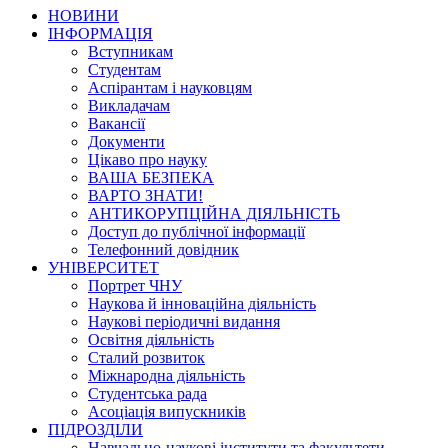
НОВИНИ
ІНФОРМАЦІЯ
Вступникам
Студентам
Аспірантам і науковцям
Викладачам
Вакансії
Документи
Цікаво про науку
ВАША БЕЗПЕКА
ВАРТО ЗНАТИ!
АНТИКОРУПЦІЙНА ДІЯЛЬНІСТЬ
Доступ до публічної інформації
Телефонний довідник
УНІВЕРСИТЕТ
Портрет ЧНУ
Наукова й інноваційна діяльність
Наукові періодичні видання
Освітня діяльність
Сталий розвиток
Міжнародна діяльність
Студентська рада
Асоціація випускників
ПІДРОЗДІЛИ
Навчально-наукові інститути та факультети