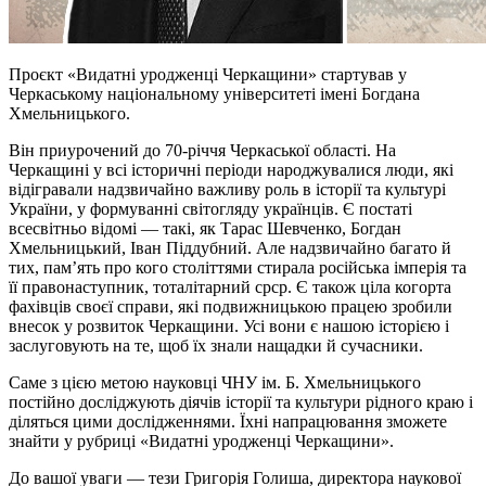
Проєкт «Видатні уродженці Черкащини» стартував у
Черкаському національному університеті імені Богдана
Хмельницького.
Він приурочений до 70-річчя Черкаської області. На
Черкащині у всі історичні періоди народжувалися люди, які
відігравали надзвичайно важливу роль в історії та культурі
України, у формуванні світогляду українців. Є постаті
всесвітньо відомі — такі, як Тарас Шевченко, Богдан
Хмельницький, Іван Піддубний. Але надзвичайно багато й
тих, пам’ять про кого століттями стирала російська імперія та
її правонаступник, тоталітарний срср. Є також ціла когорта
фахівців своєї справи, які подвижницькою працею зробили
внесок у розвиток Черкащини. Усі вони є нашою історією і
заслуговують на те, щоб їх знали нащадки й сучасники.
Саме з цією метою науковці ЧНУ ім. Б. Хмельницького
постійно досліджують діячів історії та культури рідного краю і
діляться цими дослідженнями. Їхні напрацювання зможете
знайти у рубриці «Видатні уродженці Черкащини».
До вашої уваги — тези Григорія Голиша, директора наукової