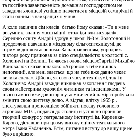
та постійна завантаженість домашнім господарством не
завадили хлопцеві успішно навчатися в місцевій семирічці й
стати одним із найкращих її учнів.
А коли закінчив сім класів, батько йому сказав: «Ти в мене
розумник, знання маєш міцні, отож іди вчитися далі».
Середню освіту Андрій здобув у школі №3 м. Золотоноші й
продовжив навчання в місцевому сільгосптехнікумі, де
отримав диплом агронома. За направленням, упродовж
півтора року працював за цією спеціальністю в колгоспі с.
Холопичі на Волині. Та якось голова місцевої артілі Михайло
Коновалюк сказав юнакові: «Агроном з тебе вийшов
непоганий, але мені здається, що на тебе вже давно чекає
велика сцена». Дійсно, як свого часу в технікумі, так і в
Холопичах Андрій завжди викликав захоплення глядачів
своїм майстерним художнім читанням та інсценівками. У
нього самого вже давно зрів утаємничений намір спробувати
змінити свою життєву долю. А відтак, влітку 1955 р.,
знехтувавши пропозицією обійняти посаду головного
агронома МТС, подався до столиці й успішно пройшов
творчий конкурс у театральному інституті ім. Карпенка-
Карого, діставши при цьому високу оцінку театрального
метра Івана Чабаненка. Втім, питання вступу до вишу ще не
було вирішено.