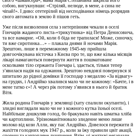
свого «шмайсера», мама Марія Степанівна закрила його
собою, вигукнувши: «Стріляй, нелюде, в мене, а сина не
чіпай!». І диво: отетерілий від несподіванки німець розрядив
свого автомата в землю й пішов геть.
Уже після визволення села з нетерпінням чекали в оселі
Гончарів жаданого листа-«трикутника» від Петра Денисовича,
та все намарне. «Ой, коли б біда не трапилася! Може, синочку,
ти вже сиротинка…» – плакала днями й ночами Марія.
Зрештою, лише в переможному 1945-му прийшла
довгоочікувана вісточка з Києва про те, що вже кілька місяців
лікарі намагаються повернути життя в пошматоване
осколками тіло сержанта Гончара і, здається, тільки тепер
з’явилася надія на одужання. Зрештою невдовзі повернувся зі
шпиталю до рідної домівки її господар з медаллю «За відвагу»
на грудях, і Андрійко хвалився мало чи не кожному: «Бачте, і в
мене татко є»! А через рік потому з’явився в нього й братик
Вітя.
Жила родина Гончарів у землянці (хату спалили окупанти), і
злидні виглядали мало чи не з кожного кутка їхньої оселі.
Найбільше дошкуляв голод, бо бракувало навіть шматка хліба
чи картоплини. Урізноманітнювало злиденне меню лише
молоко від кози Алли, яку пас Андрійко. Довелося пережити й
жахіття голодних мук 1947 р., коли за їжу правили цвіт акації,
спориш та картопляне лушпиння. Втім, ці життєві негаразди