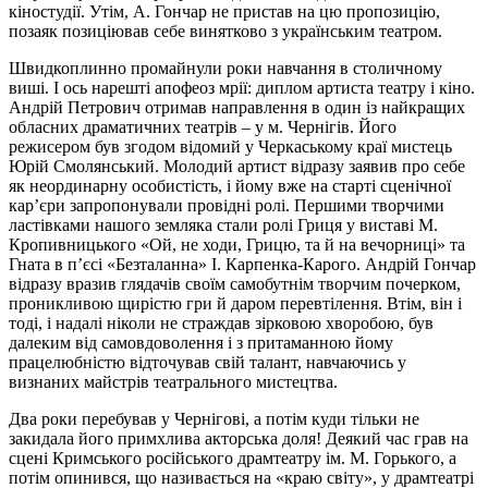
кіностудії. Утім, А. Гончар не пристав на цю пропозицію,
позаяк позиціював себе винятково з українським театром.
Швидкоплинно промайнули роки навчання в столичному
виші. І ось нарешті апофеоз мрії: диплом артиста театру і кіно.
Андрій Петрович отримав направлення в один із найкращих
обласних драматичних театрів – у м. Чернігів. Його
режисером був згодом відомий у Черкаському краї мистець
Юрій Смолянський. Молодий артист відразу заявив про себе
як неординарну особистість, і йому вже на старті сценічної
кар’єри запропонували провідні ролі. Першими творчими
ластівками нашого земляка стали ролі Гриця у виставі М.
Кропивницького «Ой, не ходи, Грицю, та й на вечорниці» та
Гната в п’єсі «Безталанна» І. Карпенка-Карого. Андрій Гончар
відразу вразив глядачів своїм самобутнім творчим почерком,
проникливою щирістю гри й даром перевтілення. Втім, він і
тоді, і надалі ніколи не страждав зірковою хворобою, був
далеким від самовдоволення і з притаманною йому
працелюбністю відточував свій талант, навчаючись у
визнаних майстрів театрального мистецтва.
Два роки перебував у Чернігові, а потім куди тільки не
закидала його примхлива акторська доля! Деякий час грав на
сцені Кримського російського драмтеатру ім. М. Горького, а
потім опинився, що називається на «краю світу», у драмтеатрі