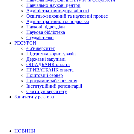
Навчально-наукові центри
Адміністративно-управлінські
Освітньо-виховний та науковий процес
Адміністративно-господарські
Наукові підрозділи
Наукова бібліотека
Студмістечко
РЕСУРСИ
е-Університет
Підтримка користувачів
Державні закупівлі
ОЩАДБАНК оплата
ПРИВАТБАНК оплата
Поштовий сервер
Програмне забезпечення
Інституційний репозитарій
Сайти університету
Запитати у ректора
НОВИНИ