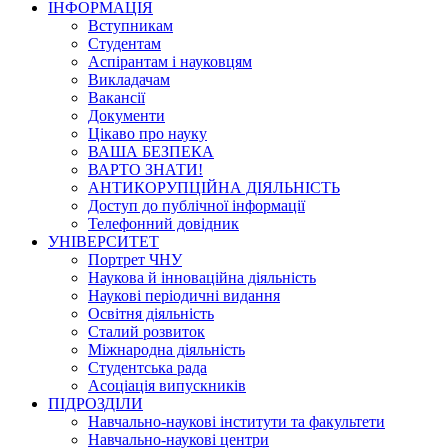
ІНФОРМАЦІЯ
Вступникам
Студентам
Аспірантам і науковцям
Викладачам
Вакансії
Документи
Цікаво про науку
ВАША БЕЗПЕКА
ВАРТО ЗНАТИ!
АНТИКОРУПЦІЙНА ДІЯЛЬНІСТЬ
Доступ до публічної інформації
Телефонний довідник
УНІВЕРСИТЕТ
Портрет ЧНУ
Наукова й інноваційна діяльність
Наукові періодичні видання
Освітня діяльність
Сталий розвиток
Міжнародна діяльність
Студентська рада
Асоціація випускників
ПІДРОЗДІЛИ
Навчально-наукові інститути та факультети
Навчально-наукові центри