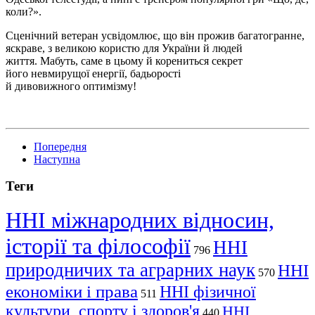
коли?».
Сценічний ветеран усвідомлює, що він прожив багатогранне,
яскраве, з великою користю для України й людей
життя. Мабуть, саме в цьому й корениться секрет
його невмирущої енергії, бадьорості
й дивовижного оптимізму!
Попередня
Наступна
Теги
ННІ міжнародних відносин,
історії та філософії
ННІ
796
природничих та аграрних наук
ННІ
570
економіки і права
ННІ фізичної
511
культури, спорту і здоров'я
ННІ
440