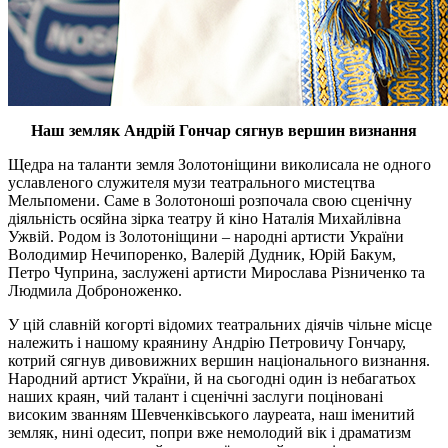
Наш земляк Андрій Гончар сягнув вершин визнання
Щедра на таланти земля Золотоніщини виколисала не одного
уславленого служителя музи театрального мистецтва
Мельпомени. Саме в Золотоноші розпочала свою сценічну
діяльність осяйна зірка театру й кіно Наталія Михайлівна
Ужвій. Родом із Золотоніщини – народні артисти України
Володимир Нечипоренко, Валерій Дудник, Юрій Бакум,
Петро Чуприна, заслужені артисти Мирослава Різниченко та
Людмила
Доброноженко
.
У цій славній когорті відомих театральних діячів чільне місце
належить і нашому краянину Андрію Петровичу Гончару,
котрий сягнув дивовижних вершин національного визнання.
Народний артист України, й на сьогодні один із небагатьох
наших краян, чий талант і сценічні заслуги поціновані
високим званням Шевченківського лауреата, наш іменитий
земляк, нині одесит, попри вже немолодий вік і драматизм