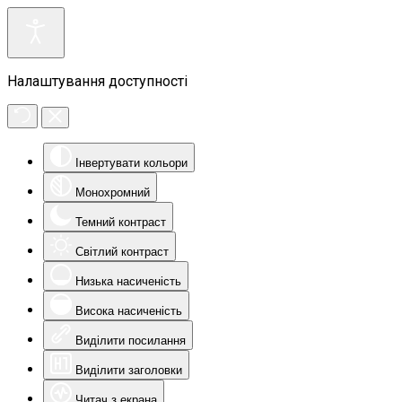
Налаштування доступності
Інвертувати кольори
Монохромний
Темний контраст
Світлий контраст
Низька насиченість
Висока насиченість
Виділити посилання
Виділити заголовки
Читач з екрана