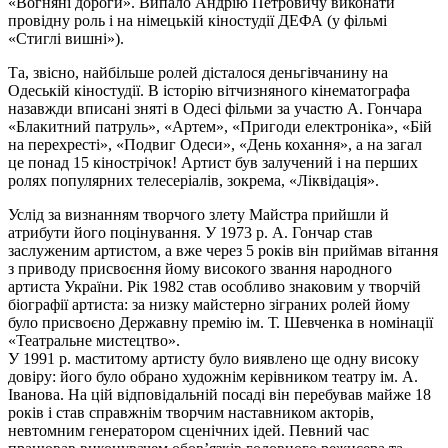
«Вогняні дороги». Випало Андрію Петровичу виконати
провідну роль і на німецькій кіностудії
ДЕФА
(у фільмі
«Стиглі вишні»).
Та, звісно, найбільше ролей дісталося
деньгівчанину
на
Одеській кіностудії. В історію вітчизняного кінематографа
назавжди вписані зняті в Одесі фільми за участю А. Гончара
«Блакитний патруль», «Артем», «Пригоди електроніка», «Бій
на перехресті», «Подвиг Одеси», «День кохання», а на загал
це понад 15 кінострічок! Артист був залучений і на перших
ролях популярних телесеріалів, зокрема, «Ліквідація».
Услід за визнанням творчого злету Майстра прийшли й
атрибути його поцінування. У 1973 р. А. Гончар став
заслуженим артистом, а вже через 5 років він приймав вітання
з приводу присвоєння йому високого звання народного
артиста України. Рік 1982 став особливо знаковим у творчій
біографії артиста: за низку майстерно зіграних ролей йому
було присвоєно Державну премію ім. Т. Шевченка в номінації
«Театральне мистецтво».
У 1991 р.
маститому
артисту було виявлено ще одну високу
довіру: його було обрано художнім керівником театру ім. А.
Іванова. На цій відповідальній посаді він перебував майже 18
років і став справжнім творчим наставником акторів,
невтомним генератором сценічних ідей. Певний час