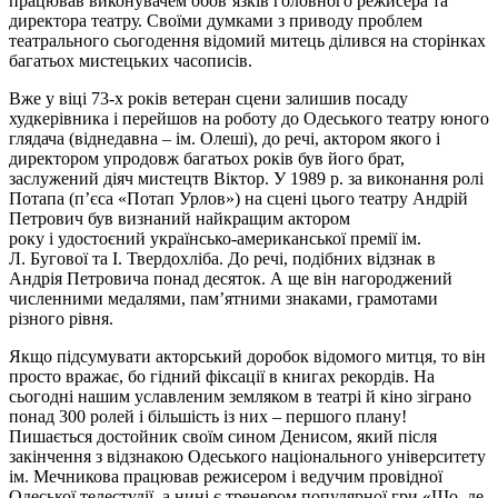
працював виконувачем обов’язків головного режисера та
директора театру. Своїми думками з приводу проблем
театрального сьогодення відомий митець ділився на сторінках
багатьох мистецьких часописів.
Вже у віці 73-х років ветеран сцени залишив посаду
худкерівника і перейшов на роботу до Одеського театру юного
глядача (віднедавна – ім. Олеші), до речі, актором якого і
директором упродовж багатьох років був його брат,
заслужений діяч мистецтв Віктор. У 1989 р. за виконання ролі
Потапа (п’єса «Потап
Урлов
») на сцені цього театру Андрій
Петрович був визнаний найкращим актором
року
і
удостоєний
українсько-американської премії ім.
Л.
Бугової
та І. Твердохліба. До речі, подібних відзнак в
Андрія Петровича понад десяток. А ще він нагороджений
численними медалями, пам’ятними знаками, грамотами
різного рівня.
Якщо підсумувати акторський доробок відомого митця, то він
просто вражає, бо гідний фіксації в книгах рекордів. На
сьогодні нашим уславленим земляком в театрі й кіно зіграно
понад 300 ролей і більшість із них – першого плану!
Пишається достойник своїм сином Денисом, який після
закінчення з відзнакою Одеського національного університету
ім. Мечникова працював режисером і ведучим провідної
Одеської телестудії, а нині є тренером популярної гри «Що, де,