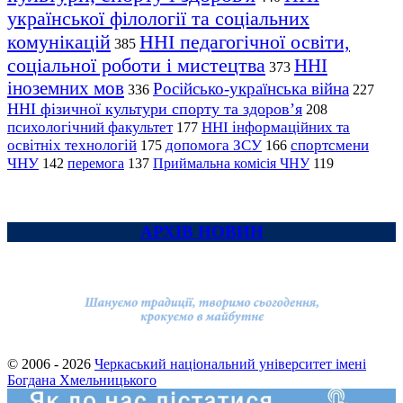
української філології та соціальних
комунікацій
ННІ педагогічної освіти,
385
соціальної роботи і мистецтва
ННІ
373
іноземних мов
Російсько-українська війна
336
227
ННІ фізичної культури спорту та здоров’я
208
психологічний факультет
ННІ інформаційних та
177
освітніх технологій
допомога ЗСУ
спортсмени
175
166
ЧНУ
перемога
142
137
Приймальна комісія ЧНУ
119
АРХІВ НОВИН
© 2006 - 2026
Черкаський національний університет імені
Богдана Хмельницького