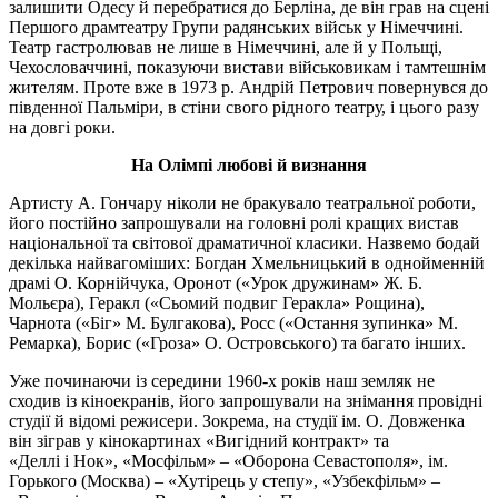
залишити Одесу й перебратися до Берліна, де він грав на сцені
Першого драмтеатру Групи радянських військ у Німеччині.
Театр гастролював не лише в Німеччині, але й у Польщі,
Чехословаччині, показуючи вистави військовикам і тамтешнім
жителям. Проте вже в 1973 р. Андрій Петрович повернувся до
південної Пальміри, в стіни свого рідного театру, і цього разу
на довгі роки.
На Олімпі любові й визнання
Артисту А. Гончару ніколи не бракувало театральної роботи,
його постійно запрошували на головні ролі кращих вистав
національної та світової драматичної класики. Назвемо бодай
декілька найвагоміших: Богдан Хмельницький в однойменній
драмі О. Корнійчука,
Оронот
(«Урок дружинам» Ж. Б.
Мольєра), Геракл («Сьомий подвиг Геракла» Рощина),
Чарнота («Біг» М. Булгакова), Росс («Остання зупинка» М.
Ремарка), Борис («Гроза» О. Островського) та багато інших.
Уже починаючи із середини 1960-х років наш земляк не
сходив із кіноекранів, його запрошували на знімання провідні
студії й відомі режисери. Зокрема, на студії ім. О. Довженка
він зіграв у кінокартинах «Вигідний контракт» та
«
Деллі
і
Нок
», «Мосфільм» – «Оборона Севастополя», ім.
Горького (Москва) – «Хутірець у степу», «
Узбекфільм
» –