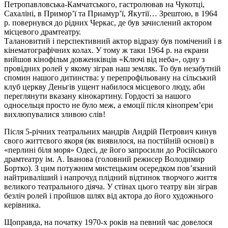
Петропавловська-Камчатського, гастролював на Чукотці,
Сахаліні, в Примор’ї та Приамур’ї, Якутії… Зрештою, в 1964
р. повернувся до рідних Черкас, де був зачислений актором
місцевого драмтеатру.
Талановитий і перспективний актор відразу був помічений і в
кінематографічних колах. У тому ж таки 1964 р. на екрани
вийшов кінофільм довженківців «Ключі від неба», одну з
провідних ролей у якому зіграв наш земляк. То був незабутній
спомин нашого дитинства: у перепрофільовану на сільський
клуб церкву
Деньгів
ущент набилося місцевого люду, аби
переглянути вказану кінокартину. Гордості за нашого
односельця просто не було меж, а емоції після кінопрем’єри
вихлюпувалися зливою слів!
Після 5-річних театральних мандрів Андрій Петрович кинув
свого життєвого якоря (як виявилося, на постійній основі) в
«перлині біля моря» Одесі, де його запросили до Російського
драмтеатру ім. А. Іванова (головний режисер Володимир
Бортко). З цим потужним мистецьким осередком пов’язаний
найтриваліший і напрочуд плідний відтинок творчого життя
великого театрального діяча. У стінах цього театру він зіграв
безліч ролей і пройшов шлях від актора до його художнього
керівника.
Щоправда, на початку 1970-х років на певний час довелося