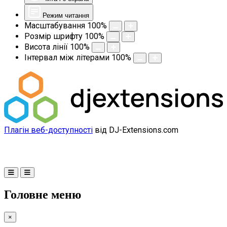
Режим читання
Масштабування
100
%
Розмір шрифту
100
%
Висота лінії
100
%
Інтервал між літерами
100
%
Плагін веб-доступності
від DJ-Extensions.com
Головне меню
×