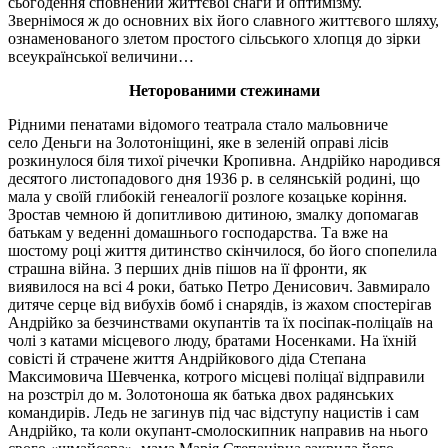
сьогодення сповнений життєвої снаги й оптимізму.
Звернімося ж до основних віх його славного життєвого шляху,
ознаменованого злетом простого сільського хлопця до зірки
всеукраїнської величини…
Неторованими стежинами
Рідними пенатами відомого театрала стало мальовниче
село
Деньги
на Золотоніщині, яке в зеленій оправі лісів
розкинулося біля тихої річечки Кропивна. Андрійко народився
десятого листопадового дня 1936 р. в селянській родині, що
мала у своїй глибокій генеалогії розлоге козацьке коріння.
Зростав чемною й допитливою дитиною, змалку допомагав
батькам у веденні домашнього господарства. Та вже на
шостому році життя дитинство скінчилося, бо його спопелила
страшна війна. З перших днів пішов на її фронти, як
виявилося на всі 4 роки, батько Петро Денисович. Завмирало
дитяче серце від вибухів бомб і снарядів, із жахом спостерігав
Андрійко за
безчинствами
окупантів та їх посіпак-поліцаїв на
чолі з катами місцевого люду, братами Носенками. На їхній
совісті й страчене життя Андрійкового діда Степана
Максимовича Шевченка, котрого місцеві поліцаї відправили
на розстріл до м. Золотоноша як батька двох радянських
командирів. Ледь не загинув під час відступу нацистів і сам
Андрійко, та коли окупант-смолоскипник направив на нього