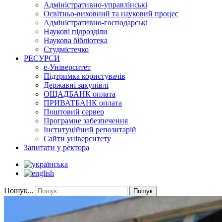
Адміністративно-управлінські
Освітньо-виховний та науковий процес
Адміністративно-господарські
Наукові підрозділи
Наукова бібліотека
Студмістечко
РЕСУРСИ
е-Університет
Підтримка користувачів
Державні закупівлі
ОЩАДБАНК оплата
ПРИВАТБАНК оплата
Поштовий сервер
Програмне забезпечення
Інституційний репозитарій
Сайти університету
Запитати у ректора
Пошук...
Пошук