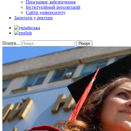
Програмне забезпечення
Інституційний репозитарій
Сайти університету
Запитати у ректора
Пошук...
Пошук