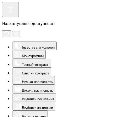
Налаштування доступності
Інвертувати кольори
Монохромний
Темний контраст
Світлий контраст
Низька насиченість
Висока насиченість
Виділити посилання
Виділити заголовки
Читач з екрана