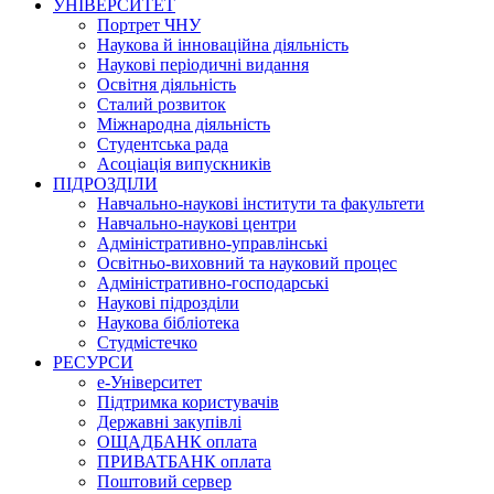
УНІВЕРСИТЕТ
Портрет ЧНУ
Наукова й інноваційна діяльність
Наукові періодичні видання
Освітня діяльність
Сталий розвиток
Міжнародна діяльність
Студентська рада
Асоціація випускників
ПІДРОЗДІЛИ
Навчально-наукові інститути та факультети
Навчально-наукові центри
Адміністративно-управлінські
Освітньо-виховний та науковий процес
Адміністративно-господарські
Наукові підрозділи
Наукова бібліотека
Студмістечко
РЕСУРСИ
е-Університет
Підтримка користувачів
Державні закупівлі
ОЩАДБАНК оплата
ПРИВАТБАНК оплата
Поштовий сервер