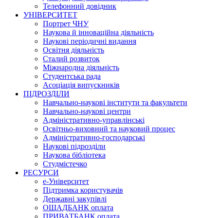
Телефонний довідник
УНІВЕРСИТЕТ
Портрет ЧНУ
Наукова й інноваційна діяльність
Наукові періодичні видання
Освітня діяльність
Сталий розвиток
Міжнародна діяльність
Студентська рада
Асоціація випускників
ПІДРОЗДІЛИ
Навчально-наукові інститути та факультети
Навчально-наукові центри
Адміністративно-управлінські
Освітньо-виховний та науковий процес
Адміністративно-господарські
Наукові підрозділи
Наукова бібліотека
Студмістечко
РЕСУРСИ
е-Університет
Підтримка користувачів
Державні закупівлі
ОЩАДБАНК оплата
ПРИВАТБАНК оплата