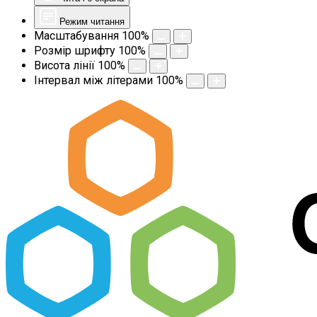
Режим читання
Масштабування
100
%
Розмір шрифту
100
%
Висота лінії
100
%
Інтервал між літерами
100
%