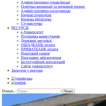
Адміністративно-управлінські
Освітньо-виховний та науковий процес
Адміністративно-господарські
Наукові підрозділи
Наукова бібліотека
Студмістечко
РЕСУРСИ
е-Університет
Підтримка користувачів
Державні закупівлі
ОЩАДБАНК оплата
ПРИВАТБАНК оплата
Поштовий сервер
Програмне забезпечення
Інституційний репозитарій
Сайти університету
Запитати у ректора
Пошук...
Пошук