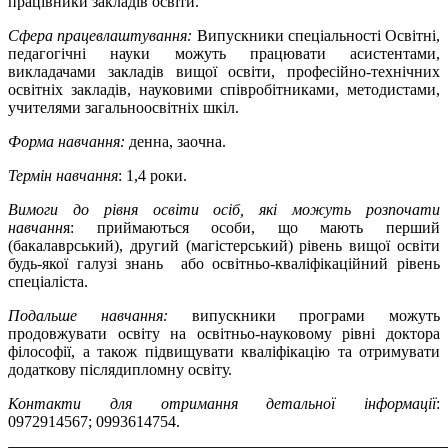
працівники закладів освіти.
Сфера працевлаштування:
Випускники спеціальності Освітні,
педагогічні науки можуть працювати асистентами,
викладачами закладів вищої освіти, професійно-технічних
освітніх закладів, науковими співробітниками, методистами,
учителями загальноосвітніх шкіл.
Форма навчання:
денна, заочна.
Термін навчання
: 1,4 роки.
Вимоги до рівня освіти осіб, які можуть розпочати
навчанн
я: приймаються особи, що мають перший
(бакалаврський), другий (магістерський) рівень вищої освіти
будь-якої галузі знань або освітньо-кваліфікаційний рівень
спеціаліста.
Подальше навчання:
випускники програми можуть
продовжувати освіту на освітньо-науковому рівні доктора
філософії, а також підвищувати кваліфікацію та отримувати
додаткову післядипломну освіту.
Контакти для отримання детальної інформації
:
0972914567; 0993614754.