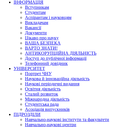
ІНФОРМАЦІЯ
Вступникам
Студентам
Аспірантам і науковцям
Викладачам
Вакансії
Документи
Цікаво про науку
ВАША БЕЗПЕКА
ВАРТО ЗНАТИ!
АНТИКОРУПЦІЙНА ДІЯЛЬНІСТЬ
Доступ до публічної інформації
Телефонний довідник
УНІВЕРСИТЕТ
Портрет ЧНУ
Наукова й інноваційна діяльність
Наукові періодичні видання
Освітня діяльність
Сталий розвиток
Міжнародна діяльність
Студентська рада
Асоціація випускників
ПІДРОЗДІЛИ
Навчально-наукові інститути та факультети
Навчально-наукові центри