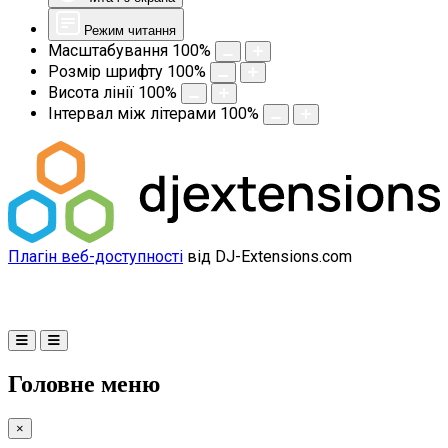
Режим читання
Масштабування
100
%
Розмір шрифту
100
%
Висота лінії
100
%
Інтервал між літерами
100
%
Плагін веб-доступності
від DJ-Extensions.com
Головне меню
×