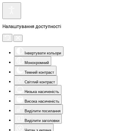
Налаштування доступності
Інвертувати кольори
Монохромний
Темний контраст
Світлий контраст
Низька насиченість
Висока насиченість
Виділити посилання
Виділити заголовки
Читач з екрана