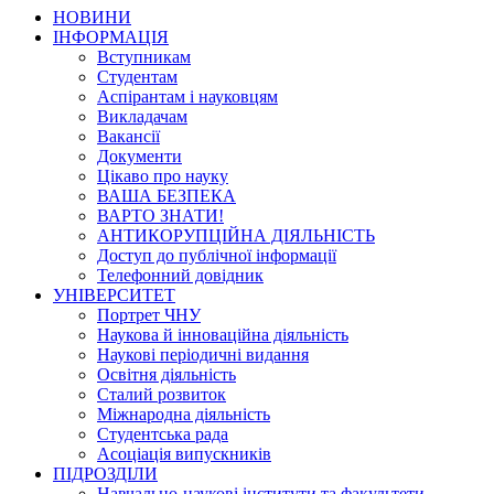
НОВИНИ
ІНФОРМАЦІЯ
Вступникам
Студентам
Аспірантам і науковцям
Викладачам
Вакансії
Документи
Цікаво про науку
ВАША БЕЗПЕКА
ВАРТО ЗНАТИ!
АНТИКОРУПЦІЙНА ДІЯЛЬНІСТЬ
Доступ до публічної інформації
Телефонний довідник
УНІВЕРСИТЕТ
Портрет ЧНУ
Наукова й інноваційна діяльність
Наукові періодичні видання
Освітня діяльність
Сталий розвиток
Міжнародна діяльність
Студентська рада
Асоціація випускників
ПІДРОЗДІЛИ
Навчально-наукові інститути та факультети