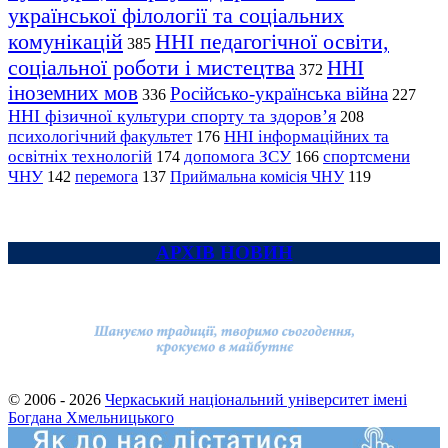
української філології та соціальних
комунікацій
ННІ педагогічної освіти,
385
соціальної роботи і мистецтва
ННІ
372
іноземних мов
Російсько-українська війна
336
227
ННІ фізичної культури спорту та здоров’я
208
психологічний факультет
ННІ інформаційних та
176
освітніх технологій
допомога ЗСУ
спортсмени
174
166
ЧНУ
перемога
142
137
Приймальна комісія ЧНУ
119
АРХІВ НОВИН
© 2006 - 2026
Черкаський національний університет імені
Богдана Хмельницького