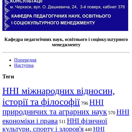
Кафедра педагогічних наук, освітнього і соціокультурного
менеджменту
Попередня
Наступна
Теги
ННІ міжнародних відносин,
історії та філософії
ННІ
796
природничих та аграрних наук
ННІ
570
економіки і права
ННІ фізичної
511
культури, спорту і здоров'я
ННІ
440