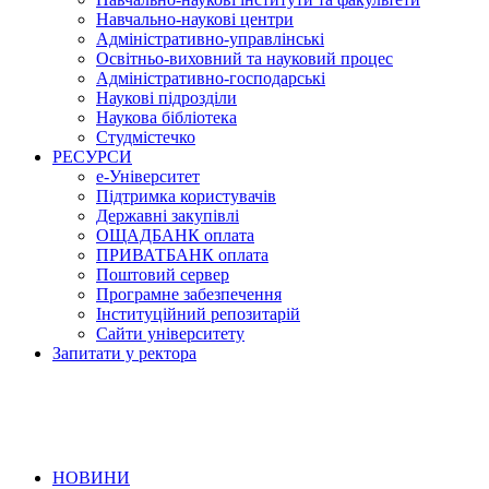
Навчально-наукові центри
Адміністративно-управлінські
Освітньо-виховний та науковий процес
Адміністративно-господарські
Наукові підрозділи
Наукова бібліотека
Студмістечко
РЕСУРСИ
е-Університет
Підтримка користувачів
Державні закупівлі
ОЩАДБАНК оплата
ПРИВАТБАНК оплата
Поштовий сервер
Програмне забезпечення
Інституційний репозитарій
Сайти університету
Запитати у ректора
НОВИНИ