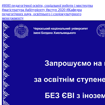
#ННІ педагогічної освіти, соціальної роботи і мистецтва
#магістратура
#абітурієнту
#вступ 2020
#Кафедра
педагогічних наук, освітнього і соціокультурного
менеджменту