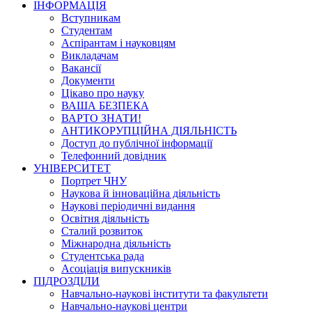
ІНФОРМАЦІЯ
Вступникам
Студентам
Аспірантам і науковцям
Викладачам
Вакансії
Документи
Цікаво про науку
ВАША БЕЗПЕКА
ВАРТО ЗНАТИ!
АНТИКОРУПЦІЙНА ДІЯЛЬНІСТЬ
Доступ до публічної інформації
Телефонний довідник
УНІВЕРСИТЕТ
Портрет ЧНУ
Наукова й інноваційна діяльність
Наукові періодичні видання
Освітня діяльність
Сталий розвиток
Міжнародна діяльність
Студентська рада
Асоціація випускників
ПІДРОЗДІЛИ
Навчально-наукові інститути та факультети
Навчально-наукові центри