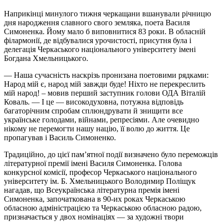
Наприкінці минулого тижня черкащани вшанували річницю
дня народження славного свого земляка, поета Василя
Симоненка. Йому мало б виповнитися 83 роки. В обласній
філармонії, де відбувалися урочистості, присутня була і
делегація Черкаського національного університету імені
Богдана Хмельницького.
— Наша сучасність наскрізь пронизана поетовими рядками:
Народ мій є, народ мій завжди буде! Ніхто не перекреслить
мій народ! – мовив перший заступник голови ОДА Віталій
Коваль. — І це — високодуховна, потужна відповідь
багаторічним спробам сплюндрувати й знищити все
українське голодами, війнами, репресіями. Але очевидно
нікому не перемогти нашу націю, її волю до життя. Це
пропагував і Василь Симоненко.
Традиційно, до цієї памʼятної події визначено було переможців
літературної премії імені Василя Симоненка. Голова
конкурсної комісії, професор Черкаського національного
університету ім. Б. Хмельницького Володимир Поліщук
нагадав, що Всеукраїнська літературна премія імені
Симоненка, започаткована в 90-их роках Черкаською
обласною адміністрацією та Черкаською обласною радою,
призначається у двох номінаціях — за художні твори