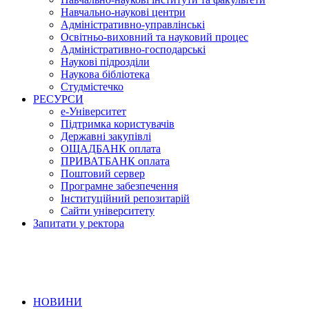
Навчально-наукові центри
Адміністративно-управлінські
Освітньо-виховний та науковий процес
Адміністративно-господарські
Наукові підрозділи
Наукова бібліотека
Студмістечко
РЕСУРСИ
е-Університет
Підтримка користувачів
Державні закупівлі
ОЩАДБАНК оплата
ПРИВАТБАНК оплата
Поштовий сервер
Програмне забезпечення
Інституційний репозитарій
Сайти університету
Запитати у ректора
НОВИНИ