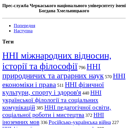
Прес-служба Черкаського національного університету імені
Богдана Хмельницького
Попередня
Наступна
Теги
ННІ міжнародних відносин,
історії та філософії
ННІ
796
природничих та аграрних наук
ННІ
570
економіки і права
ННІ фізичної
511
культури, спорту і здоров'я
ННІ
440
української філології та соціальних
комунікацій
ННІ педагогічної освіти,
385
соціальної роботи і мистецтва
ННІ
372
іноземних мов
Російсько-українська війна
336
227