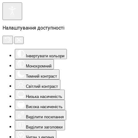
Налаштування доступності
Інвертувати кольори
Монохромний
Темний контраст
Світлий контраст
Низька насиченість
Висока насиченість
Виділити посилання
Виділити заголовки
Читач з екрана