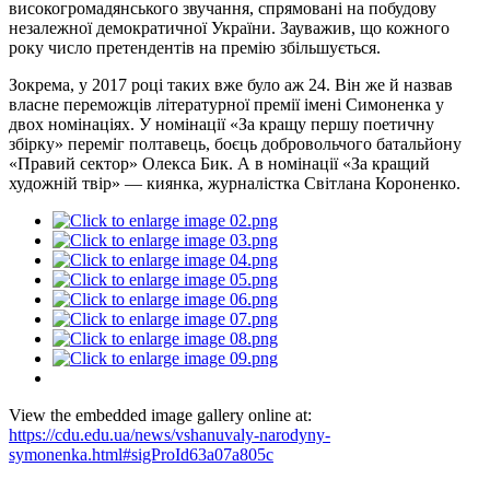
високогромадянського звучання, спрямовані на побудову
незалежної демократичної України. Зауважив, що кожного
року число претендентів на премію збільшується.
Зокрема, у 2017 році таких вже було аж 24. Він же й назвав
власне переможців літературної премії імені Симоненка у
двох номінаціях. У номінації «За кращу першу поетичну
збірку» переміг полтавець, боєць добровольчого батальйону
«Правий сектор» Олекса Бик. А в номінації «За кращий
художній твір» — киянка, журналістка Світлана Короненко.
View the embedded image gallery online at:
https://cdu.edu.ua/news/vshanuvaly-narodyny-
symonenka.html#sigProId63a07a805c