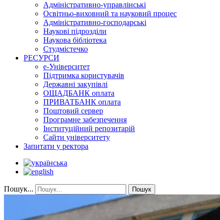
Адміністративно-управлінські
Освітньо-виховний та науковий процес
Адміністративно-господарські
Наукові підрозділи
Наукова бібліотека
Студмістечко
РЕСУРСИ
е-Університет
Підтримка користувачів
Державні закупівлі
ОЩАДБАНК оплата
ПРИВАТБАНК оплата
Поштовий сервер
Програмне забезпечення
Інституційний репозитарій
Сайти університету
Запитати у ректора
Пошук...
Пошук