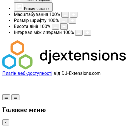
Режим читання
Масштабування
100
%
Розмір шрифту
100
%
Висота лінії
100
%
Інтервал між літерами
100
%
Плагін веб-доступності
від DJ-Extensions.com
Головне меню
×