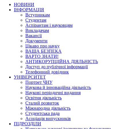
НОВИНИ
ІНФОРМАЦІЯ
Вступникам
Студентам
Аспірантам і науковцям
Викладачам
Вакансії
Документи
Цікаво про науку
ВАША БЕЗПЕКА
ВАРТО ЗНАТИ!
АНТИКОРУПЦІЙНА ДІЯЛЬНІСТЬ
Доступ до публічної інформації
Телефонний довідник
УНІВЕРСИТЕТ
Портрет ЧНУ
Наукова й інноваційна діяльність
Наукові періодичні видання
Освітня діяльність
Сталий розвиток
Міжнародна діяльність
Студентська рада
Асоціація випускників
ПІДРОЗДІЛИ
Навчально-наукові інститути та факультети