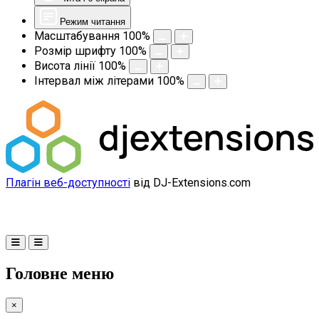
Режим читання
Масштабування
100
%
Розмір шрифту
100
%
Висота лінії
100
%
Інтервал між літерами
100
%
Плагін веб-доступності
від DJ-Extensions.com
Головне меню
×