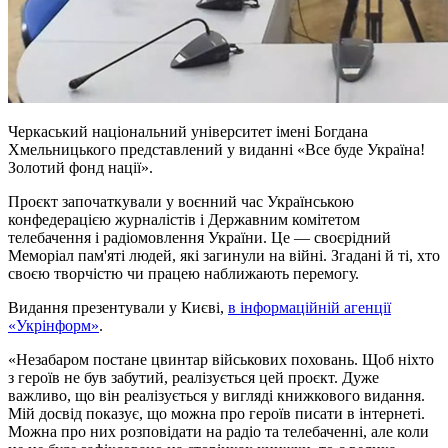
Черкаський національний університет імені Богдана
Хмельницького представлений у виданні «Все буде Україна!
Золотий фонд нації».
Проєкт започаткували у воєнний час Українською
конфедерацією журналістів і Державним комітетом
телебачення і радіомовлення України. Це — своєрідний
Меморіал пам'яті людей, які загинули на війні. Згадані й ті, хто
своєю творчістю чи працею наближають перемогу.
Видання презентували у Києві,
в інформаційній агенції
«Укрінформ»
.
«Незабаром постане цвинтар військових поховань. Щоб ніхто
з героїв не був забутий, реалізується цей проєкт. Дуже
важливо, що він реалізується у вигляді книжкового видання.
Мій досвід показує, що можна про героїв писати в інтернеті.
Можна про них розповідати на радіо та телебаченні, але коли