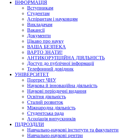
ІНФОРМАЦІЯ
Вступникам
Студентам
Аспірантам і науковцям
Викладачам
Вакансії
Документи
Цікаво про науку
ВАША БЕЗПЕКА
ВАРТО ЗНАТИ!
АНТИКОРУПЦІЙНА ДІЯЛЬНІСТЬ
Доступ до публічної інформації
Телефонний довідник
УНІВЕРСИТЕТ
Портрет ЧНУ
Наукова й інноваційна діяльність
Наукові періодичні видання
Освітня діяльність
Сталий розвиток
Міжнародна діяльність
Студентська рада
Асоціація випускників
ПІДРОЗДІЛИ
Навчально-наукові інститути та факультети
Навчально-наукові центри