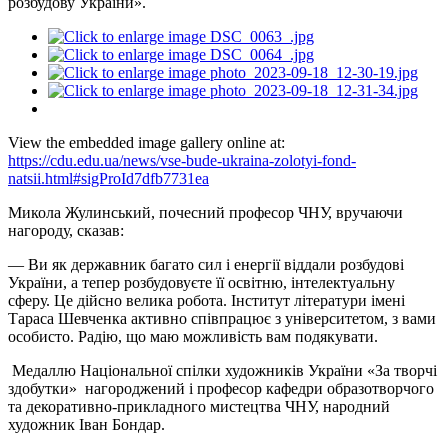
розбудову України».
View the embedded image gallery online at:
https://cdu.edu.ua/news/vse-bude-ukraina-zolotyi-fond-
natsii.html#sigProId7dfb7731ea
Микола Жулинський, почесний професор ЧНУ, вручаючи
нагороду, сказав:
— Ви як державник багато сил і енергії віддали розбудові
України, а тепер розбудовуєте її освітню, інтелектуальну
сферу. Це дійсно велика робота. Інститут літератури імені
Тараса Шевченка активно співпрацює з університетом, з вами
особисто. Радію, що маю можливість вам подякувати.
Медаллю Національної спілки художників України «За творчі
здобутки» нагороджений і професор кафедри образотворчого
та декоративно-прикладного мистецтва ЧНУ, народний
художник Іван Бондар.