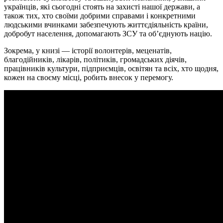
українців, які сьогодні стоять на захисті нашої держави, а
також тих, хто своїми добрими справами і конкретними
людськими вчинками забезпечують життєдіяльність країни,
добробут населення, допомагають ЗСУ та об’єднують націю.
Зокрема, у книзі — історії волонтерів, меценатів,
благодійників, лікарів, політиків, громадських діячів,
працівників культури, підприємців, освітян та всіх, хто щодня,
кожен на своєму місці, робить внесок у перемогу.