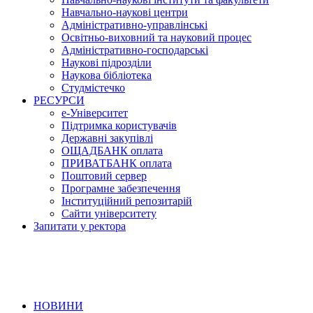
Навчально-наукові центри
Адміністративно-управлінські
Освітньо-виховний та науковий процес
Адміністративно-господарські
Наукові підрозділи
Наукова бібліотека
Студмістечко
РЕСУРСИ
е-Університет
Підтримка користувачів
Державні закупівлі
ОЩАДБАНК оплата
ПРИВАТБАНК оплата
Поштовий сервер
Програмне забезпечення
Інституційний репозитарій
Сайти університету
Запитати у ректора
НОВИНИ