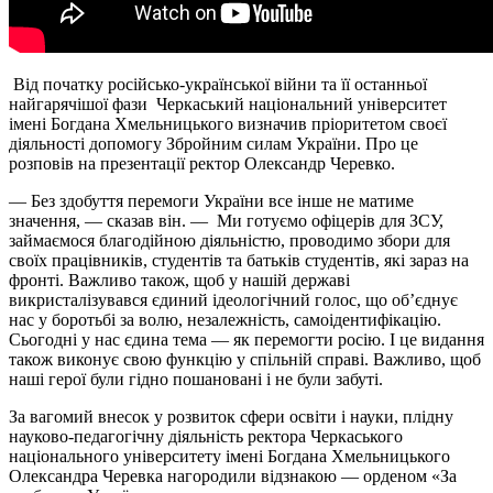
Від початку російсько-української війни та її останньої
найгарячішої фази Черкаський національний університет
імені Богдана Хмельницького визначив пріоритетом своєї
діяльності допомогу Збройним силам України. Про це
розповів на презентації ректор Олександр Черевко.
— Без здобуття перемоги України все інше не матиме
значення, — сказав він. — Ми готуємо офіцерів для ЗСУ,
займаємося благодійною діяльністю, проводимо збори для
своїх працівників, студентів та батьків студентів, які зараз на
фронті. Важливо також, щоб у нашій державі
викристалізувався єдиний ідеологічний голос, що об’єднує
нас у боротьбі за волю, незалежність, самоідентифікацію.
Сьогодні у нас єдина тема — як перемогти росію. І це видання
також виконує свою функцію у спільній справі. Важливо, щоб
наші герої були гідно пошановані і не були забуті.
За вагомий внесок у розвиток сфери освіти і науки, плідну
науково-педагогічну діяльність ректора Черкаського
національного університету імені Богдана Хмельницького
Олександра Черевка нагородили відзнакою — орденом «За