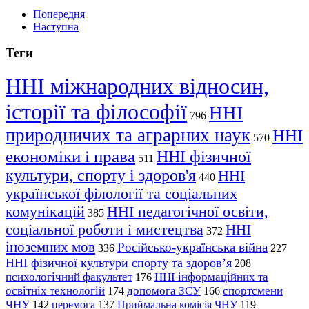
Попередня
Наступна
Теги
ННІ міжнародних відносин,
історії та філософії
ННІ
796
природничих та аграрних наук
ННІ
570
економіки і права
ННІ фізичної
511
культури, спорту і здоров'я
ННІ
440
української філології та соціальних
комунікацій
ННІ педагогічної освіти,
385
соціальної роботи і мистецтва
ННІ
372
іноземних мов
Російсько-українська війна
336
227
ННІ фізичної культури спорту та здоров’я
208
психологічний факультет
ННІ інформаційних та
176
освітніх технологій
допомога ЗСУ
спортсмени
174
166
ЧНУ
перемога
142
137
Приймальна комісія ЧНУ
119