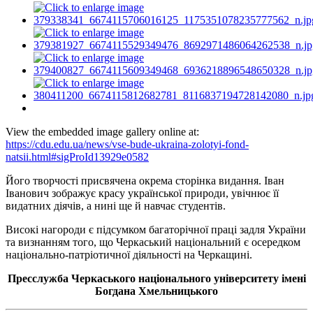
View the embedded image gallery online at:
https://cdu.edu.ua/news/vse-bude-ukraina-zolotyi-fond-
natsii.html#sigProId13929e0582
Його творчості присвячена окрема сторінка видання. Іван
Іванович зображує красу української природи, увічнює її
видатних діячів, а нині ще й навчає студентів.
Високі нагороди є підсумком багаторічної праці задля України
та визнанням того, що Черкаський національний є осередком
національно-патріотичної діяльності на Черкащині.
Пресслужба Черкаського національного університету імені
Богдана Хмельницького