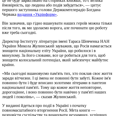
це не буде зафіксовано на сторінках книжки, то є велика
ймовірність, що людина або подія забудеться», — цитує
першого заступника голови Держкомтелерадіо Богдана
Червака
видання «Укрінформ»
.
Він зазначив, що гідно вшанувати наших героїв можна тільки
після того, як ми здолаємо ворога, але починати цю роботу
вже треба сьогодні.
Директор Інституту літератури імені Тараса Шевченка НАН
України Микола Жулинський зауважив, що Росія намагається
знищити національну еліту України, що робилося і в
минулому. За його словами, все це робиться для того, щоб
знищити колосальний потенціал, який забезпечує майбутнє
країни.
«Ми сьогодні вшановуємо пам'ять тих, хто поклав своє життя
заради вітчизни. І ці імена не повинні бути забуті. Кожне ім'я
повинно бути і буде вписано золотими літерами в пантеон
національної пам'яті. Тому що кожне життя неповторне,
дорогоцінне, і воно повинно бути навічно у пам'яті наших
людей і поколінь», — сказав Жулинський.
У виданні йдеться про події в Україні з початку
повномасштабного вторгнення Росії. Мета книги —
розповісти суспільству та вшанувати незламних, успішних