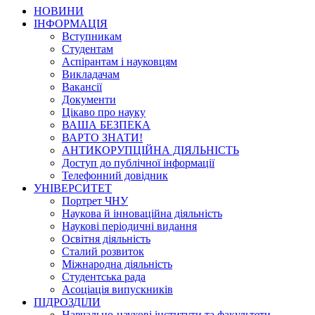
НОВИНИ
ІНФОРМАЦІЯ
Вступникам
Студентам
Аспірантам і науковцям
Викладачам
Вакансії
Документи
Цікаво про науку
ВАША БЕЗПЕКА
ВАРТО ЗНАТИ!
АНТИКОРУПЦІЙНА ДІЯЛЬНІСТЬ
Доступ до публічної інформації
Телефонний довідник
УНІВЕРСИТЕТ
Портрет ЧНУ
Наукова й інноваційна діяльність
Наукові періодичні видання
Освітня діяльність
Сталий розвиток
Міжнародна діяльність
Студентська рада
Асоціація випускників
ПІДРОЗДІЛИ
Навчально-наукові інститути та факультети