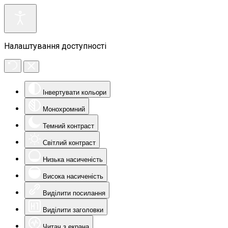
Налаштування доступності
Інвертувати кольори
Монохромний
Темний контраст
Світлий контраст
Низька насиченість
Висока насиченість
Виділити посилання
Виділити заголовки
Читач з екрана