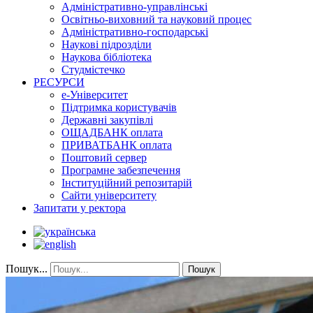
Адміністративно-управлінські
Освітньо-виховний та науковий процес
Адміністративно-господарські
Наукові підрозділи
Наукова бібліотека
Студмістечко
РЕСУРСИ
е-Університет
Підтримка користувачів
Державні закупівлі
ОЩАДБАНК оплата
ПРИВАТБАНК оплата
Поштовий сервер
Програмне забезпечення
Інституційний репозитарій
Сайти університету
Запитати у ректора
Пошук...
Пошук