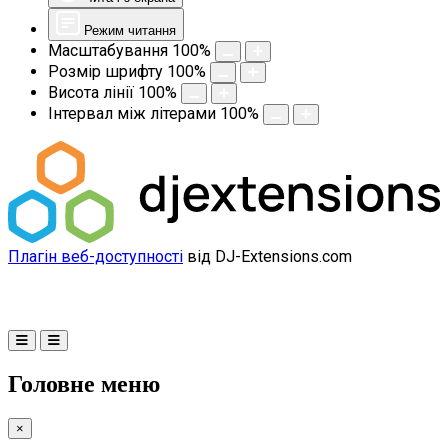
Режим читання
Масштабування
100
%
Розмір шрифту
100
%
Висота лінії
100
%
Інтервал між літерами
100
%
Плагін веб-доступності
від DJ-Extensions.com
Головне меню
×