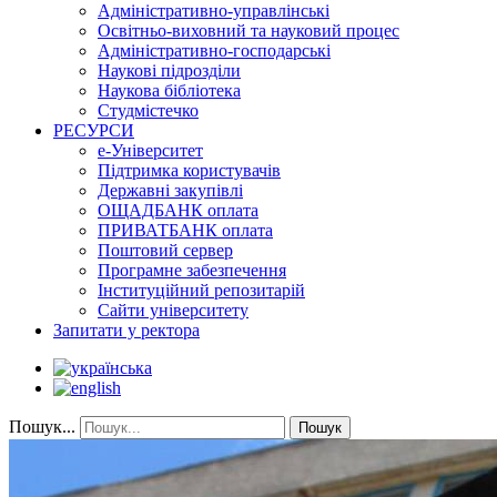
Адміністративно-управлінські
Освітньо-виховний та науковий процес
Адміністративно-господарські
Наукові підрозділи
Наукова бібліотека
Студмістечко
РЕСУРСИ
е-Університет
Підтримка користувачів
Державні закупівлі
ОЩАДБАНК оплата
ПРИВАТБАНК оплата
Поштовий сервер
Програмне забезпечення
Інституційний репозитарій
Сайти університету
Запитати у ректора
Пошук...
Пошук