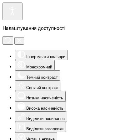
Налаштування доступності
Інвертувати кольори
Монохромний
Темний контраст
Світлий контраст
Низька насиченість
Висока насиченість
Виділити посилання
Виділити заголовки
Читач з екрана