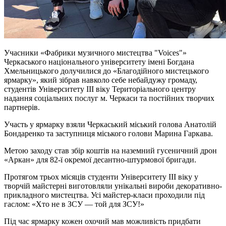
Учасники «Фабрики музичного мистецтва "Voices"»
Черкаського національного університету імені Богдана
Хмельницького долучилися до «Благодійного мистецького
ярмарку», який зібрав навколо себе небайдужу громаду,
студентів Університету
ІІІ
віку Територіального центру
надання соціальних послуг м. Черкаси та постійних творчих
партнерів.
Участь у ярмарку взяли Черкаський міський голова Анатолій
Бондаренко та заступниця міського голови Марина Гаркава.
Метою заходу став збір коштів на наземний гусеничний дрон
«Аркан» для 82-ї окремої десантно-штурмової бригади.
Протягом трьох місяців студенти Університету
ІІІ
віку у
творчій майстерні виготовляли унікальні вироби декоративно-
прикладного мистецтва. Усі майстер-класи проходили під
гаслом: «Хто не в ЗСУ — той для ЗСУ!»
Під час ярмарку кожен охочий мав можливість придбати