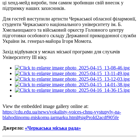
ці
хенд-мейд
вироби, тим самим зробивши свій внесок у
підтримку наших захисників.
Для гостей виступили артисти Черкаської обласної філармонії,
студенти Черкаського національного університету ім. Б.
Хмельницького та військовий оркестр Головного центру
підготовки особового складу Державної прикордонної служби
України ім. генерал-майора Ігоря Момота.
Захід відбувався у межах міської програми для слухачів
Університету
ІІІ
віку.
View the embedded image gallery online at:
https://cdu.edu.ua/news/vokalisty-voices-chnu-vystupyly-na-
blahodiinomu-miskomu-iarmarku.html#sigProId2acdf905fe
Джерело:
«Черкаська міська рада»