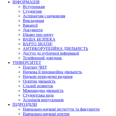
ІНФОРМАЦІЯ
Вступникам
Студентам
Аспірантам і науковцям
Викладачам
Вакансії
Документи
Цікаво про науку
ВАША БЕЗПЕКА
ВАРТО ЗНАТИ!
АНТИКОРУПЦІЙНА ДІЯЛЬНІСТЬ
Доступ до публічної інформації
Телефонний довідник
УНІВЕРСИТЕТ
Портрет ЧНУ
Наукова й інноваційна діяльність
Наукові періодичні видання
Освітня діяльність
Сталий розвиток
Міжнародна діяльність
Студентська рада
Асоціація випускників
ПІДРОЗДІЛИ
Навчально-наукові інститути та факультети
Навчально-наукові центри