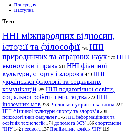
Попередня
Наступна
Теги
ННІ міжнародних відносин,
історії та філософії
ННІ
796
природничих та аграрних наук
ННІ
570
економіки і права
ННІ фізичної
511
культури, спорту і здоров'я
ННІ
440
української філології та соціальних
комунікацій
ННІ педагогічної освіти,
385
соціальної роботи і мистецтва
ННІ
372
іноземних мов
Російсько-українська війна
336
227
ННІ фізичної культури спорту та здоров’я
208
психологічний факультет
ННІ інформаційних та
176
освітніх технологій
допомога ЗСУ
спортсмени
174
166
ЧНУ
перемога
142
137
Приймальна комісія ЧНУ
119