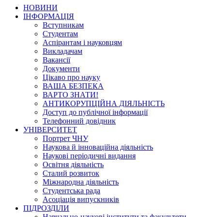
НОВИНИ
ІНФОРМАЦІЯ
Вступникам
Студентам
Аспірантам і науковцям
Викладачам
Вакансії
Документи
Цікаво про науку
ВАША БЕЗПЕКА
ВАРТО ЗНАТИ!
АНТИКОРУПЦІЙНА ДІЯЛЬНІСТЬ
Доступ до публічної інформації
Телефонний довідник
УНІВЕРСИТЕТ
Портрет ЧНУ
Наукова й інноваційна діяльність
Наукові періодичні видання
Освітня діяльність
Сталий розвиток
Міжнародна діяльність
Студентська рада
Асоціація випускників
ПІДРОЗДІЛИ
Навчально-наукові інститути та факультети