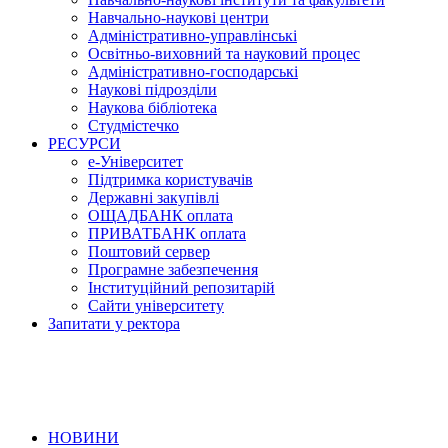
Навчально-наукові центри
Адміністративно-управлінські
Освітньо-виховний та науковий процес
Адміністративно-господарські
Наукові підрозділи
Наукова бібліотека
Студмістечко
РЕСУРСИ
е-Університет
Підтримка користувачів
Державні закупівлі
ОЩАДБАНК оплата
ПРИВАТБАНК оплата
Поштовий сервер
Програмне забезпечення
Інституційний репозитарій
Сайти університету
Запитати у ректора
НОВИНИ