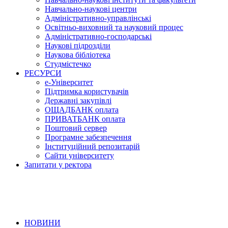
Навчально-наукові центри
Адміністративно-управлінські
Освітньо-виховний та науковий процес
Адміністративно-господарські
Наукові підрозділи
Наукова бібліотека
Студмістечко
РЕСУРСИ
е-Університет
Підтримка користувачів
Державні закупівлі
ОЩАДБАНК оплата
ПРИВАТБАНК оплата
Поштовий сервер
Програмне забезпечення
Інституційний репозитарій
Сайти університету
Запитати у ректора
НОВИНИ