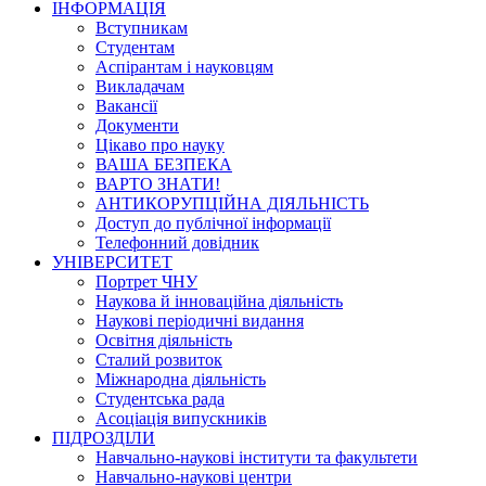
ІНФОРМАЦІЯ
Вступникам
Студентам
Аспірантам і науковцям
Викладачам
Вакансії
Документи
Цікаво про науку
ВАША БЕЗПЕКА
ВАРТО ЗНАТИ!
АНТИКОРУПЦІЙНА ДІЯЛЬНІСТЬ
Доступ до публічної інформації
Телефонний довідник
УНІВЕРСИТЕТ
Портрет ЧНУ
Наукова й інноваційна діяльність
Наукові періодичні видання
Освітня діяльність
Сталий розвиток
Міжнародна діяльність
Студентська рада
Асоціація випускників
ПІДРОЗДІЛИ
Навчально-наукові інститути та факультети
Навчально-наукові центри