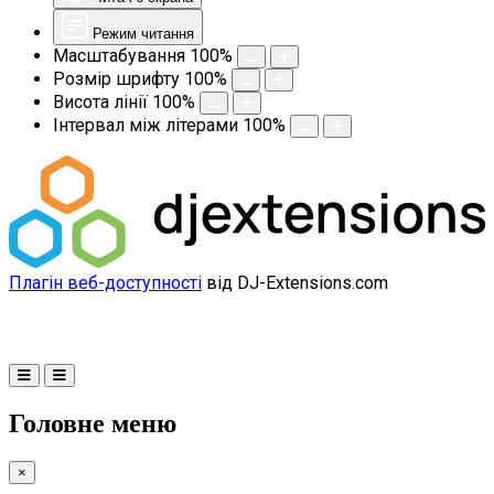
Режим читання
Масштабування
100
%
Розмір шрифту
100
%
Висота лінії
100
%
Інтервал між літерами
100
%
Плагін веб-доступності
від DJ-Extensions.com
Головне меню
×