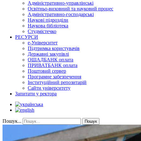
Адміністративно-управлінські
Освітньо-виховний та науковий процес
Адміністративно-господарські
Наукові підрозділи
Наукова бібліотека
Студмістечко
РЕСУРСИ
е-Університет
Підтримка користувачів
Державні закупівлі
ОЩАДБАНК оплата
ПРИВАТБАНК оплата
Поштовий сервер
Програмне забезпечення
Інституційний репозитарій
Сайти університету
Запитати у ректора
Пошук...
Пошук