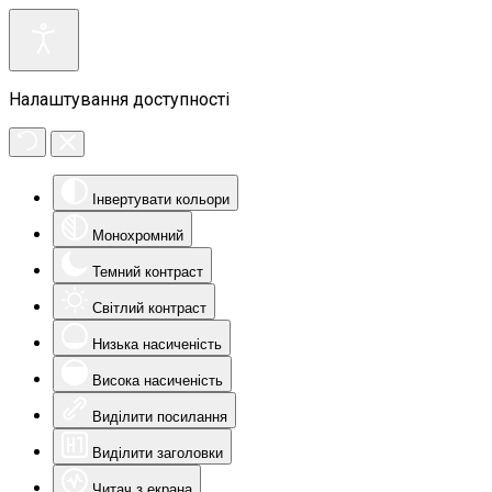
Налаштування доступності
Інвертувати кольори
Монохромний
Темний контраст
Світлий контраст
Низька насиченість
Висока насиченість
Виділити посилання
Виділити заголовки
Читач з екрана