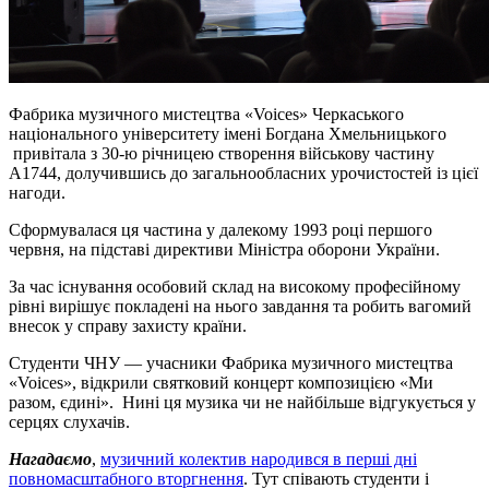
Фабрика музичного мистецтва «Voices» Черкаського
національного університету імені Богдана Хмельницького
привітала з 30-ю річницею створення військову частину
A1744, долучившись до загальнообласних урочистостей із цієї
нагоди.
Сформувалася ця частина у далекому 1993 році першого
червня, на підставі директиви Міністра оборони України.
За час існування особовий склад на високому професійному
рівні вирішує покладені на нього завдання та робить вагомий
внесок у справу захисту країни.
Студенти ЧНУ — учасники Фабрика музичного мистецтва
«Voices», відкрили святковий концерт композицією «Ми
разом, єдині». Нині ця музика чи не найбільше відгукується у
серцях слухачів.
Нагадаємо
,
музичний колектив народився в перші дні
повномасштабного вторгнення
. Тут співають студенти і