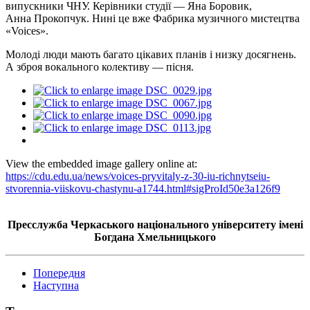
випускники ЧНУ. Керівники студії — Яна Боровик,
Анна Прокопчук. Нині це вже Фабрика музичного мистецтва
«Voices».
Молоді люди мають багато цікавих планів і низку досягнень.
А зброя вокального колективу — пісня.
View the embedded image gallery online at:
https://cdu.edu.ua/news/voices-pryvitaly-z-30-iu-richnytseiu-
stvorennia-viiskovu-chastynu-a1744.html#sigProId50e3a126f9
Пресслужба
Черкаського національного університету імені
Богдана Хмельницького
Попередня
Наступна