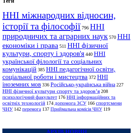
Теги
ННІ міжнародних відносин,
історії та філософії
ННІ
796
природничих та аграрних наук
ННІ
570
економіки і права
ННІ фізичної
511
культури, спорту і здоров'я
ННІ
440
української філології та соціальних
комунікацій
ННІ педагогічної освіти,
385
соціальної роботи і мистецтва
ННІ
372
іноземних мов
Російсько-українська війна
336
227
ННІ фізичної культури спорту та здоров’я
208
психологічний факультет
ННІ інформаційних та
176
освітніх технологій
допомога ЗСУ
спортсмени
174
166
ЧНУ
перемога
142
137
Приймальна комісія ЧНУ
119
АРХІВ НОВИН