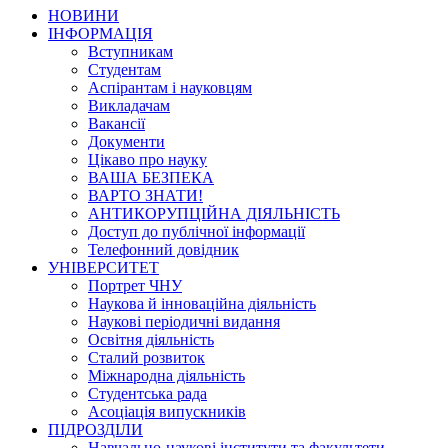
НОВИНИ
ІНФОРМАЦІЯ
Вступникам
Студентам
Аспірантам і науковцям
Викладачам
Вакансії
Документи
Цікаво про науку
ВАША БЕЗПЕКА
ВАРТО ЗНАТИ!
АНТИКОРУПЦІЙНА ДІЯЛЬНІСТЬ
Доступ до публічної інформації
Телефонний довідник
УНІВЕРСИТЕТ
Портрет ЧНУ
Наукова й інноваційна діяльність
Наукові періодичні видання
Освітня діяльність
Сталий розвиток
Міжнародна діяльність
Студентська рада
Асоціація випускників
ПІДРОЗДІЛИ
Навчально-наукові інститути та факультети