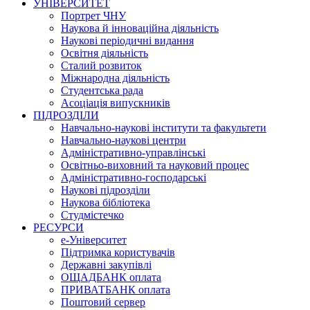
УНІВЕРСИТЕТ
Портрет ЧНУ
Наукова й інноваційна діяльність
Наукові періодичні видання
Освітня діяльність
Сталий розвиток
Міжнародна діяльність
Студентська рада
Асоціація випускників
ПІДРОЗДІЛИ
Навчально-наукові інститути та факультети
Навчально-наукові центри
Адміністративно-управлінські
Освітньо-виховний та науковий процес
Адміністративно-господарські
Наукові підрозділи
Наукова бібліотека
Студмістечко
РЕСУРСИ
е-Університет
Підтримка користувачів
Державні закупівлі
ОЩАДБАНК оплата
ПРИВАТБАНК оплата
Поштовий сервер