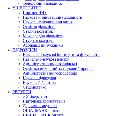
Телефонний довідник
УНІВЕРСИТЕТ
Портрет ЧНУ
Наукова й інноваційна діяльність
Наукові періодичні видання
Освітня діяльність
Сталий розвиток
Міжнародна діяльність
Студентська рада
Асоціація випускників
ПІДРОЗДІЛИ
Навчально-наукові інститути та факультети
Навчально-наукові центри
Адміністративно-управлінські
Освітньо-виховний та науковий процес
Адміністративно-господарські
Наукові підрозділи
Наукова бібліотека
Студмістечко
РЕСУРСИ
е-Університет
Підтримка користувачів
Державні закупівлі
ОЩАДБАНК оплата
ПРИВАТБАНК оплата