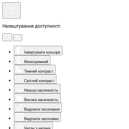
Налаштування доступності
Інвертувати кольори
Монохромний
Темний контраст
Світлий контраст
Низька насиченість
Висока насиченість
Виділити посилання
Виділити заголовки
Читач з екрана