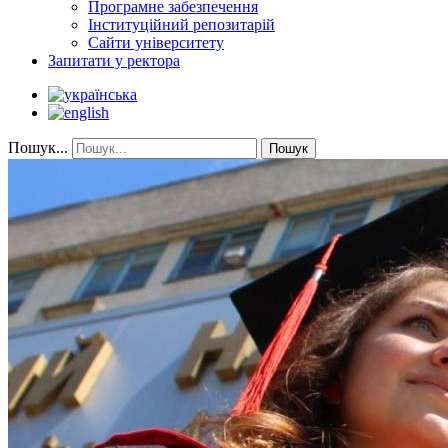
Програмне забезпечення
Інституційний репозитарій
Сайти університету
Запитати у ректора
Пошук...
Пошук