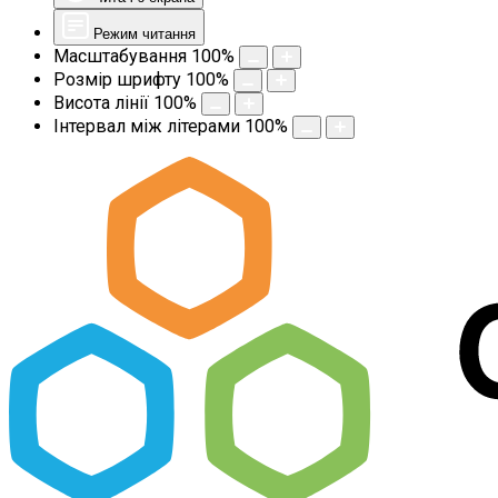
Режим читання
Масштабування
100
%
Розмір шрифту
100
%
Висота лінії
100
%
Інтервал між літерами
100
%