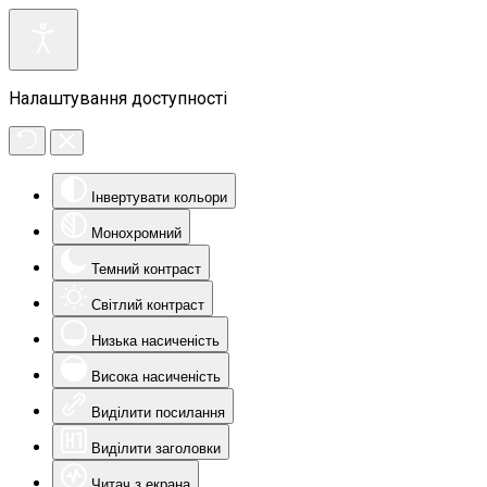
Налаштування доступності
Інвертувати кольори
Монохромний
Темний контраст
Світлий контраст
Низька насиченість
Висока насиченість
Виділити посилання
Виділити заголовки
Читач з екрана