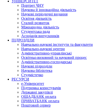
УНІВЕРСИТЕТ
Портрет ЧНУ
Наукова й інноваційна діяльність
Наукові періодичні видання
Освітня діяльність
Сталий розвиток
Міжнародна діяльність
Студентська рада
Асоціація випускників
ПІДРОЗДІЛИ
Навчально-наукові інститути та факультети
Навчально-наукові центри
Адміністративно-управлінські
Освітньо-виховний та науковий процес
Адміністративно-господарські
Наукові підрозділи
Наукова бібліотека
Студмістечко
РЕСУРСИ
е-Університет
Підтримка користувачів
Державні закупівлі
ОЩАДБАНК оплата
ПРИВАТБАНК оплата
Поштовий сервер