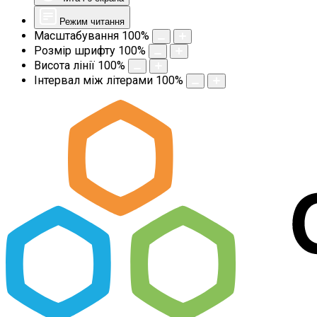
Режим читання
Масштабування
100
%
Розмір шрифту
100
%
Висота лінії
100
%
Інтервал між літерами
100
%