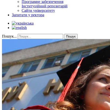
Програмне забезпечення
Інституційний репозитарій
Сайти університету
Запитати у ректора
Пошук...
Пошук