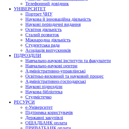
Телефонний довідник
УНІВЕРСИТЕТ
Портрет ЧНУ
Наукова й інноваційна діяльність
Наукові періодичні видання
Освітня діяльність
Сталий розвиток
Міжнародна діяльність
Студентська рада
Асоціація випускників
ПІДРОЗДІЛИ
Навчально-наукові інститути та факультети
Навчально-наукові центри
Адміністративно-управлінські
Освітньо-виховний та науковий процес
Адміністративно-господарські
Наукові підрозділи
Наукова бібліотека
Студмістечко
РЕСУРСИ
е-Університет
Підтримка користувачів
Державні закупівлі
ОЩАДБАНК оплата
ПРИВАТБАНК оплата