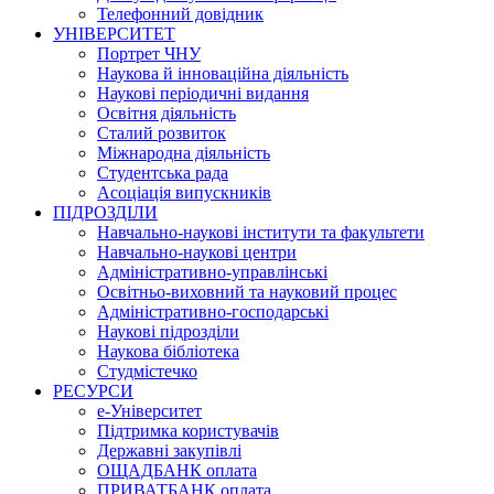
Телефонний довідник
УНІВЕРСИТЕТ
Портрет ЧНУ
Наукова й інноваційна діяльність
Наукові періодичні видання
Освітня діяльність
Сталий розвиток
Міжнародна діяльність
Студентська рада
Асоціація випускників
ПІДРОЗДІЛИ
Навчально-наукові інститути та факультети
Навчально-наукові центри
Адміністративно-управлінські
Освітньо-виховний та науковий процес
Адміністративно-господарські
Наукові підрозділи
Наукова бібліотека
Студмістечко
РЕСУРСИ
е-Університет
Підтримка користувачів
Державні закупівлі
ОЩАДБАНК оплата
ПРИВАТБАНК оплата