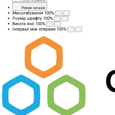
Режим читання
Масштабування
100
%
Розмір шрифту
100
%
Висота лінії
100
%
Інтервал між літерами
100
%