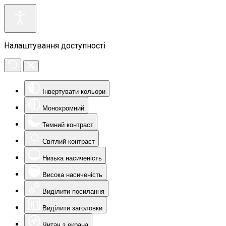
Налаштування доступності
Інвертувати кольори
Монохромний
Темний контраст
Світлий контраст
Низька насиченість
Висока насиченість
Виділити посилання
Виділити заголовки
Читач з екрана