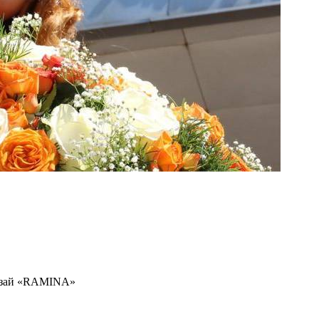
акзай «RAMINA»