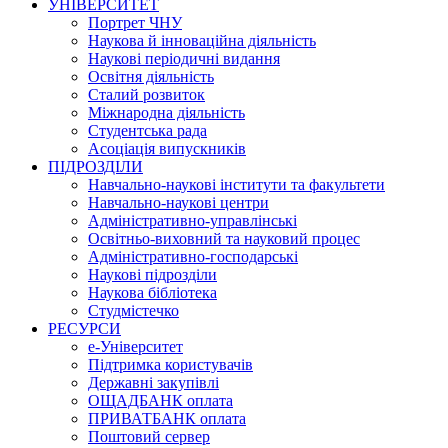
УНІВЕРСИТЕТ
Портрет ЧНУ
Наукова й інноваційна діяльність
Наукові періодичні видання
Освітня діяльність
Сталий розвиток
Міжнародна діяльність
Студентська рада
Асоціація випускників
ПІДРОЗДІЛИ
Навчально-наукові інститути та факультети
Навчально-наукові центри
Адміністративно-управлінські
Освітньо-виховний та науковий процес
Адміністративно-господарські
Наукові підрозділи
Наукова бібліотека
Студмістечко
РЕСУРСИ
е-Університет
Підтримка користувачів
Державні закупівлі
ОЩАДБАНК оплата
ПРИВАТБАНК оплата
Поштовий сервер