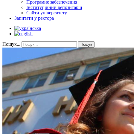
Програмне забезпечення
Інституційний репозитарій
Сайти університету
Запитати у ректора
Пошук...
Пошук