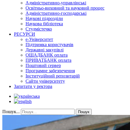
Адміністративно-управлінські
Освітньо-виховний та науковий процес
Адміністративно-господарські
Наукові підрозділи
Наукова бібліотека
Студмістечко
РЕСУРСИ
е-Університет
Підтримка користувачів
Державні закупівлі
ОЩАДБАНК оплата
ПРИВАТБАНК оплата
Поштовий сервер
Програмне забезпечення
Інституційний репозитарій
Сайти університету
Запитати у ректора
Пошук...
Пошук