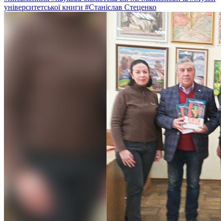
університетської книги
#Станіслав Стеценко