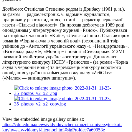
Довідково
: Станіслав Стеценко родом із Донбасу (1961 р. н.),
за фахом — радіоелектронік. Є відомим журналістом,
працював у різних виданнях, а нині — редактор черкаської
газети «Сільські відомості». Як прозаїк дебютував 1989 році
оповіданням у літературному журналі «Ранок». Публікувався
на сторінках часописів «Київ», «Лель» та інших. Став автором
романів «Чорна акула в червоній воді» (резонансний твір,
увійшов до «Антології українського жаху»), «Неандерталець»,
«Вся влада радам!», «Монстр» і повісті «Сексодром». У ЗМІ
названий «майстром українського трилеру». Дипломант
літературного конкурсу НСПУ «Гранослов» (за роман «Чорна
акула в червоній воді») та переможець конкурсу короткого
оповідання українсько-німецького журналу «ZeitGlas»
(«Малюк — винищувач шпигунів»).
View the embedded image gallery online at:
https://cdu.edu.ua/news/vidviduvachem-muzeiu-universytetskoi-
knyhy-stav-vidomyi-literator.html#sigProIdce7a69953e