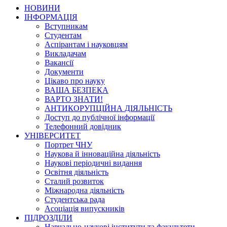
НОВИНИ
ІНФОРМАЦІЯ
Вступникам
Студентам
Аспірантам і науковцям
Викладачам
Вакансії
Документи
Цікаво про науку
ВАША БЕЗПЕКА
ВАРТО ЗНАТИ!
АНТИКОРУПЦІЙНА ДІЯЛЬНІСТЬ
Доступ до публічної інформації
Телефонний довідник
УНІВЕРСИТЕТ
Портрет ЧНУ
Наукова й інноваційна діяльність
Наукові періодичні видання
Освітня діяльність
Сталий розвиток
Міжнародна діяльність
Студентська рада
Асоціація випускників
ПІДРОЗДІЛИ
Навчально-наукові інститути та факультети