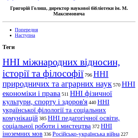
Григорій Голиш, директор наукової бібліотеки ім. М.
Максимовича
Попередня
Наступна
Теги
ННІ міжнародних відносин,
історії та філософії
ННІ
796
природничих та аграрних наук
ННІ
570
економіки і права
ННІ фізичної
511
культури, спорту і здоров'я
ННІ
440
української філології та соціальних
комунікацій
ННІ педагогічної освіти,
385
соціальної роботи і мистецтва
ННІ
372
іноземних мов
Російсько-українська війна
336
227