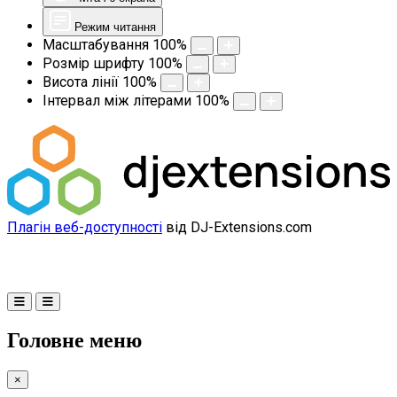
Режим читання
Масштабування
100
%
Розмір шрифту
100
%
Висота лінії
100
%
Інтервал між літерами
100
%
Плагін веб-доступності
від DJ-Extensions.com
Головне меню
×