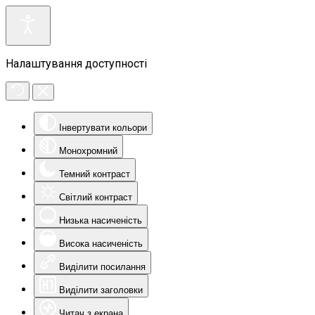
Налаштування доступності
Інвертувати кольори
Монохромний
Темний контраст
Світлий контраст
Низька насиченість
Висока насиченість
Виділити посилання
Виділити заголовки
Читач з екрана