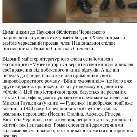
Цими днями до Наукової бібліотеки Черкаського
національного університету імені Богдана Хмельницького
завітав черкаський прозаїк, член Національної спілки
письменників України Станіслав Стеценко.
Відомий майстер літературного слова ознайомився з
експозицією «Музею історії університетської книги» й виклав
свої враження від побаченого в книзі відгуків. А ще він
передав до фондів бібліотеки два примірники свого
широкоформатного роману «Війни художників» (це його вже
друге видання, що побачило світ у відомому видавництві
«Фоліо»). Цей твір історичної прози базується на реальних
фактах біографії відомого українського художника-нелегала
Миколи Глущенка (у книзі — Гущенко) і відображає події вже
воєнного 1940 року. Серед дійових осіб зустрічаємо як
реальних персонажів (Йосипа Сталіна, Адольфа Гітлера,
Вінстона Черчилля, їхнє оточення, репрезентантів духовного
життя), так і вигаданих. Роман сповнений драматичними
колізіями як суспільного, так і приватного життя в історичних
реаліях…