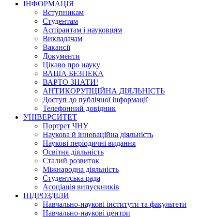
ІНФОРМАЦІЯ
Вступникам
Студентам
Аспірантам і науковцям
Викладачам
Вакансії
Документи
Цікаво про науку
ВАША БЕЗПЕКА
ВАРТО ЗНАТИ!
АНТИКОРУПЦІЙНА ДІЯЛЬНІСТЬ
Доступ до публічної інформації
Телефонний довідник
УНІВЕРСИТЕТ
Портрет ЧНУ
Наукова й інноваційна діяльність
Наукові періодичні видання
Освітня діяльність
Сталий розвиток
Міжнародна діяльність
Студентська рада
Асоціація випускників
ПІДРОЗДІЛИ
Навчально-наукові інститути та факультети
Навчально-наукові центри