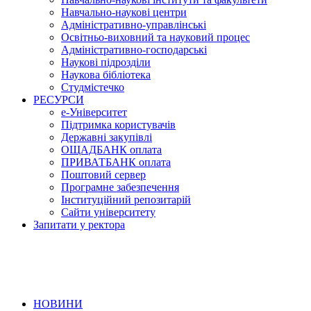
Навчально-наукові центри
Адміністративно-управлінські
Освітньо-виховний та науковий процес
Адміністративно-господарські
Наукові підрозділи
Наукова бібліотека
Студмістечко
РЕСУРСИ
е-Університет
Підтримка користувачів
Державні закупівлі
ОЩАДБАНК оплата
ПРИВАТБАНК оплата
Поштовий сервер
Програмне забезпечення
Інституційний репозитарій
Сайти університету
Запитати у ректора
НОВИНИ