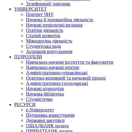
Телефонний довідник
УНІВЕРСИТЕТ
Портрет ЧНУ
Наукова й інноваційна діяльність
Наукові періодичні видання
Освітня діяльність
Сталий розвиток
Міжнародна діяльність
Студентська рада
Асоціація випускників
ПІДРОЗДІЛИ
Навчально-наукові інститути та факультети
Навчально-наукові центри
Адміністративно-управлінські
Освітньо-виховний та науковий процес
Адміністративно-господарські
Наукові підрозділи
Наукова бібліотека
Студмістечко
РЕСУРСИ
е-Університет
Підтримка користувачів
Державні закупівлі
ОЩАДБАНК оплата
ПРИВАТБАНК оплата