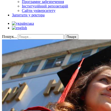
Програмне забезпечення
Інституційний репозитарій
Сайти університету
Запитати у ректора
Пошук...
Пошук