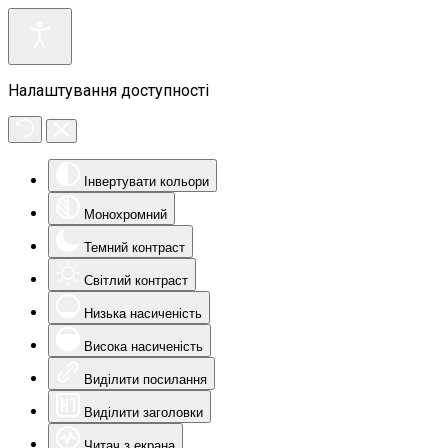
Налаштування доступності
Інвертувати кольори
Монохромний
Темний контраст
Світлий контраст
Низька насиченість
Висока насиченість
Виділити посилання
Виділити заголовки
Читач з екрана