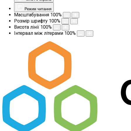
Режим читання
Масштабування
100
%
Розмір шрифту
100
%
Висота лінії
100
%
Інтервал між літерами
100
%