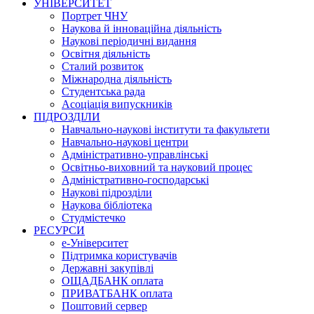
УНІВЕРСИТЕТ
Портрет ЧНУ
Наукова й інноваційна діяльність
Наукові періодичні видання
Освітня діяльність
Сталий розвиток
Міжнародна діяльність
Студентська рада
Асоціація випускників
ПІДРОЗДІЛИ
Навчально-наукові інститути та факультети
Навчально-наукові центри
Адміністративно-управлінські
Освітньо-виховний та науковий процес
Адміністративно-господарські
Наукові підрозділи
Наукова бібліотека
Студмістечко
РЕСУРСИ
е-Університет
Підтримка користувачів
Державні закупівлі
ОЩАДБАНК оплата
ПРИВАТБАНК оплата
Поштовий сервер