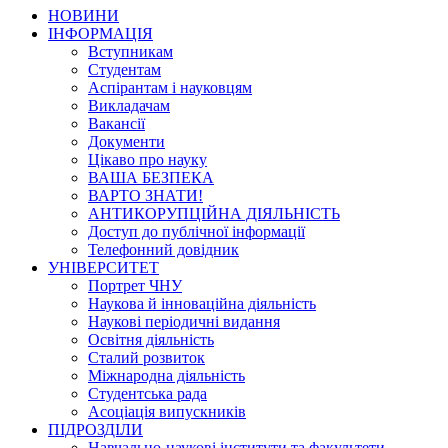
НОВИНИ
ІНФОРМАЦІЯ
Вступникам
Студентам
Аспірантам і науковцям
Викладачам
Вакансії
Документи
Цікаво про науку
ВАША БЕЗПЕКА
ВАРТО ЗНАТИ!
АНТИКОРУПЦІЙНА ДІЯЛЬНІСТЬ
Доступ до публічної інформації
Телефонний довідник
УНІВЕРСИТЕТ
Портрет ЧНУ
Наукова й інноваційна діяльність
Наукові періодичні видання
Освітня діяльність
Сталий розвиток
Міжнародна діяльність
Студентська рада
Асоціація випускників
ПІДРОЗДІЛИ
Навчально-наукові інститути та факультети