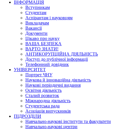
ІНФОРМАЦІЯ
Вступникам
Студентам
Аспірантам і науковцям
Викладачам
Вакансії
Документи
Цікаво про науку
ВАША БЕЗПЕКА
ВАРТО ЗНАТИ!
АНТИКОРУПЦІЙНА ДІЯЛЬНІСТЬ
Доступ до публічної інформації
Телефонний довідник
УНІВЕРСИТЕТ
Портрет ЧНУ
Наукова й інноваційна діяльність
Наукові періодичні видання
Освітня діяльність
Сталий розвиток
Міжнародна діяльність
Студентська рада
Асоціація випускників
ПІДРОЗДІЛИ
Навчально-наукові інститути та факультети
Навчально-наукові центри