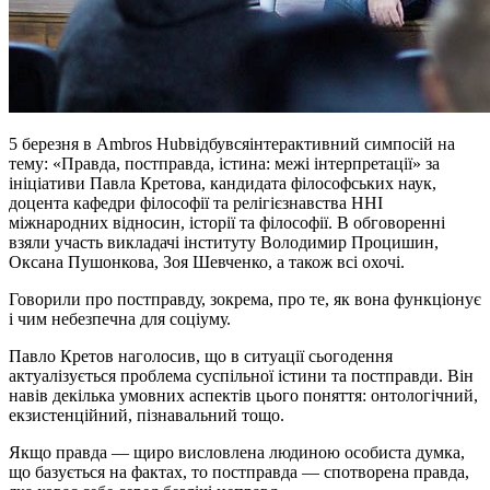
5 березня в Ambros Hubвідбувсяінтерактивний симпосій на
тему: «Правда, постправда, істина: межі інтерпретації» за
ініціативи Павла Кретова, кандидата філософських наук,
доцента кафедри філософії та релігієзнавства ННІ
міжнародних відносин, історії та філософії. В обговоренні
взяли участь викладачі інституту Володимир Процишин,
Оксана Пушонкова, Зоя Шевченко, а також всі охочі.
Говорили про постправду, зокрема, про те, як вона функціонує
і чим небезпечна для соціуму.
Павло Кретов наголосив, що в ситуації сьогодення
актуалізується проблема суспільної істини та постправди. Він
навів декілька умовних аспектів цього поняття: онтологічний,
екзистенційний, пізнавальний тощо.
Якщо правда — щиро висловлена людиною особиста думка,
що базується на фактах, то постправда — спотворена правда,