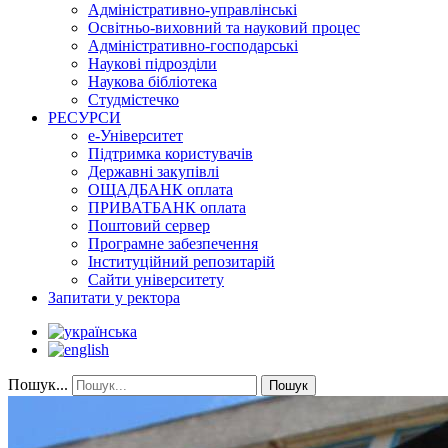
Адміністративно-управлінські
Освітньо-виховний та науковий процес
Адміністративно-господарські
Наукові підрозділи
Наукова бібліотека
Студмістечко
РЕСУРСИ
е-Університет
Підтримка користувачів
Державні закупівлі
ОЩАДБАНК оплата
ПРИВАТБАНК оплата
Поштовий сервер
Програмне забезпечення
Інституційний репозитарій
Сайти університету
Запитати у ректора
Пошук...
Пошук