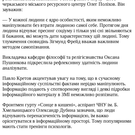
черкаського міського ресурсного центру Олег Поліхов. Він
зауважив:
— У кожної людини є ядро особистості, яким неможливо
маніпулювати без втрати людиною самої себе. Протягом дня
людина відчуває пресинг соціуму і тільки уві сні звільняються
її бажання, які можуть дати характеристику цій людині. Тому
тлумачення сновидінь Зігмунд Фрейд вважав важливим
методом самопізнання.
Викладачка кафедри філософії та релігієзнавства Оксана
Пушонкова підкреслила рефлексивну здатність людини
аналізувати.
Павло Кретов акцентував увагу на тому, що в сучасному
інформаційному суспільстві фактами нерідко маніпулюють.
Інформацію подають у спотвореному вигляді і деякі підробки
інформаційного матеріалу в ЗМІ неможливо розпізнати.
Фронтмен гурту «Сонце в кишені», аспірант ЧНУ ім. Б.
Хмельницького Олександр Дубина зазначив, що люди
відчувають перенасиченість інформацією, їм важко
орієнтуватися в інформаційному просторі. Тому популярними
мають стати тренінги психологів.