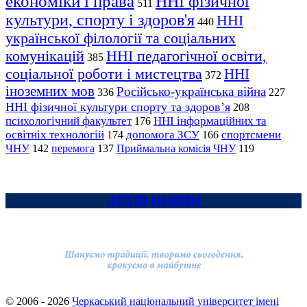
економіки і права
ННІ фізичної
511
культури, спорту і здоров'я
ННІ
440
української філології та соціальних
комунікацій
ННІ педагогічної освіти,
385
соціальної роботи і мистецтва
ННІ
372
іноземних мов
Російсько-українська війна
336
227
ННІ фізичної культури спорту та здоров’я
208
психологічний факультет
ННІ інформаційних та
176
освітніх технологій
допомога ЗСУ
спортсмени
174
166
ЧНУ
перемога
142
137
Приймальна комісія ЧНУ
119
АРХІВ НОВИН
© 2006 - 2026
Черкаський національний університет імені