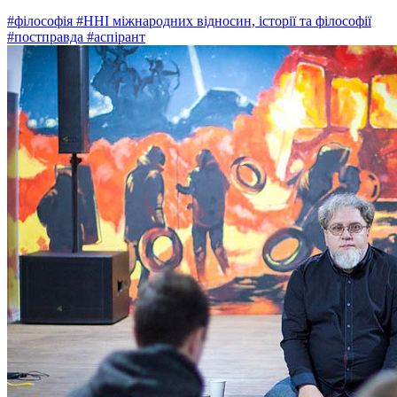
#філософія
#ННІ міжнародних відносин, історії та філософії
#постправда
#аспірант