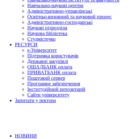
Навчально-наукові центри
Адміністративно-управлінські
Освітньо-виховний та науковий процес
Адміністративно-господарські
Наукові підрозділи
Наукова бібліотека
Студмістечко
РЕСУРСИ
е-Університет
Підтримка користувачів
Державні закупівлі
ОЩАДБАНК оплата
ПРИВАТБАНК оплата
Поштовий сервер
Програмне забезпечення
Інституційний репозитарій
Сайти університету
Запитати у ректора
НОВИНИ