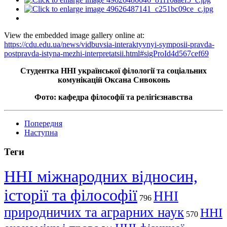
View the embedded image gallery online at:
https://cdu.edu.ua/news/vidbuvsia-interaktyvnyi-symposii-pravda-
postpravda-istyna-mezhi-interpretatsii.html#sigProId4d567cef69
Студентка ННІ української філології та соціальних
комунікацій Оксана Сивоконь
Фото: кафедра філософії та релігієзнавства
Попередня
Наступна
Теги
ННІ міжнародних відносин,
історії та філософії
ННІ
796
природничих та аграрних наук
ННІ
570