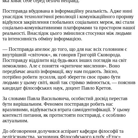
яка ховає себе серед безлічі неправд.
Постправда вбудована в інформаційну реальність. Адже нині
унаслідок технологічної революції і комунікаційного прориву
відбулося закріплення глобальних соціальних мереж, які стали
соціально-комунікативними платформами та простором нашої
реальності. Внаслідок цього змінилися стосунки між людьми
та інтенсивність обміну інформацією.
— Постправда апелює до того, що для нас всіх головним є
внутрішній «світочок», як говорив Григорій Сковорода.
Постправду відділити від будь-яких інших поглядів на світ
неможливо. Але є поняття «критичне мислення». Воно
передбачає аналіз інформації, яку нам подають. Звісно,
потрібно робити зусилля, щоб зберегти своє право бути
людьми у цьому світі, який так стрімко змінюється, — пояснив
кандидат філософських наук, доцент Павло Кретов.
За словами Павла Васильовича, особистий досвід перестав
бути вирішальним. Феномен постправди робить нас
вразливими, відбувається втрата самоідентифікації. У цьому
контексті питання, як протистояти постправді, є особливо
актуальним.
До обговорення долучився аспірант кафедри філософії та
релігієзнавства, засновник Філософського клубу «Етос»