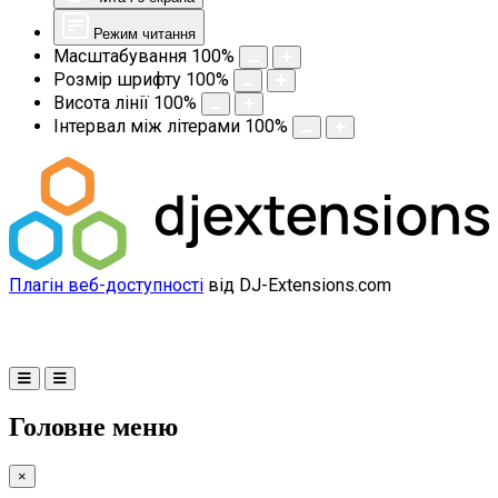
Режим читання
Масштабування
100
%
Розмір шрифту
100
%
Висота лінії
100
%
Інтервал між літерами
100
%
Плагін веб-доступності
від DJ-Extensions.com
Головне меню
×